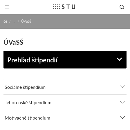
Prejsť na obsah
...
ÚVaSŠ
ÚVaSŠ
Prehľad štipendií
Sociálne štipendium
Tehotenské štipendium
Motivačné štipendium