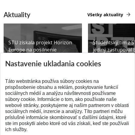
Aktuality
Všetky aktuality
STU získala projekt Horizon
Študentský tím z 
Europe na posilnenie
jediný zastupoval 
výskumu AI v oftalmol...
Južnej Kórei
Nastavenie ukladania cookies
Publikované 31.07.2026
Publikované 27.07.20
Táto webstránka používa súbory cookies na
prispôsobenie obsahu a reklám, poskytovanie funkcií
sociálnych médií a analýzu návštevnosti používame
súbory cookie. Informácie o tom, ako používate naše
webové stránky, poskytujeme aj našim partnerom v oblasti
SPÄŤ NA VRCH
sociálnych médií, inzercie a analýzy. Títo partneri môžu
príslušné informácie skombinovať s ďalšími údajmi, ktoré
ste im poskytli alebo ktoré od vás získali, keď ste používali
ich služby.