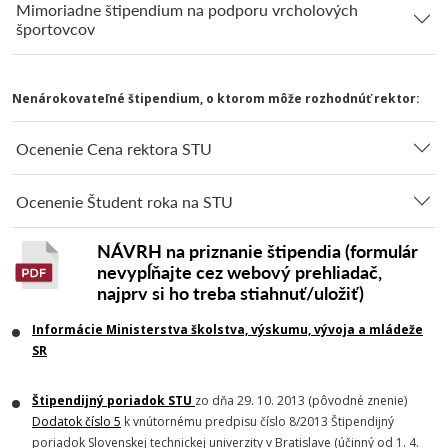
Mimoriadne štipendium na podporu vrcholových
športovcov
Nenárokovateľné štipendium, o ktorom môže rozhodnúť rektor:
Ocenenie Cena rektora STU
Ocenenie Študent roka na STU
NÁVRH na priznanie štipendia (formulár
nevypĺňajte cez webový prehliadač,
najprv si ho treba stiahnuť/uložiť)
Informácie Ministerstva
školstva, výskumu, vývoja a mládeže
SR
Štipendijný poriadok STU
zo dňa 29. 10. 2013 (pôvodné znenie)
Dodatok číslo
5
k vnútornému predpisu číslo 8/2013 Štipendijný
poriadok Slovenskej technickej univerzity v Bratislave (účinný od 1. 4.