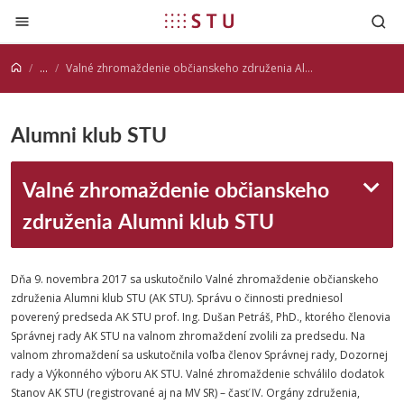
Prejsť na obsah
...
Valné zhromaždenie občianskeho združenia Alumni klub STU
Alumni klub STU
Valné zhromaždenie občianskeho
združenia Alumni klub STU
Dňa 9. novembra 2017 sa uskutočnilo Valné zhromaždenie občianskeho
združenia Alumni klub STU (AK STU). Správu o činnosti predniesol
poverený predseda AK STU prof. Ing. Dušan Petráš, PhD., ktorého členovia
Správnej rady AK STU na valnom zhromaždení zvolili za predsedu. Na
valnom zhromaždení sa uskutočnila voľba členov Správnej rady, Dozornej
rady a Výkonného výboru AK STU. Valné zhromaždenie schválilo dodatok
Stanov AK STU (registrované aj na MV SR) – časť IV. Orgány združenia,