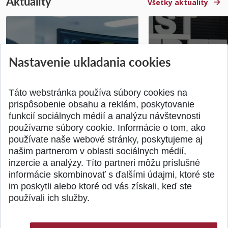
Aktuality
Všetky aktuality
STU získala projekt Horizon
Študentský tím z 
Nastavenie ukladania cookies
Europe na posilnenie
jediný zastupoval 
výskumu AI v oftalmol...
Južnej Kórei
Publikované 31.07.2026
Publikované 27.07.20
Táto webstránka používa súbory cookies na
prispôsobenie obsahu a reklám, poskytovanie
funkcií sociálnych médií a analýzu návštevnosti
používame súbory cookie. Informácie o tom, ako
používate naše webové stránky, poskytujeme aj
našim partnerom v oblasti sociálnych médií,
SPÄŤ NA VRCH
inzercie a analýzy. Títo partneri môžu príslušné
informácie skombinovať s ďalšími údajmi, ktoré ste
im poskytli alebo ktoré od vás získali, keď ste
používali ich služby.