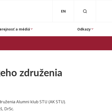
EN
erejnosť a médiá
Odkazy
eho združenia
ruženia Alumni klub STU (AK STU).
š, DrSc.