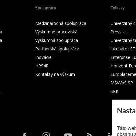
Spolupráca
Odkazy
Medzinárodná spolupráca
Univerzitný
a
Výskumné pracoviská
Press kit
ka
Výskumná spolupráca
Univerzitný 
Partnerská spolupráca
inkubátor S
Inovácie
Enterprise E
HRS4R
Horizont Eu
Kontakty na výskum
Europlaceme
MŠVVaŠ SR
m
SRK
Nasta
Táto web
obsahu a