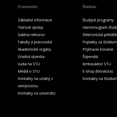
O univerzite
Štúdium
Základné informácie
Študijné programy
Tlačové správy
Harmonogram štúdi
Galéria rektorov
Elektronická prihláš
Fakulty a pracoviská
Poplatky za štúdium
Akademické orgány
Prijímacie konanie
Úradná výveska
Štipendiá
Ľudia na STU
Ambasádori STU
Médiá o STU
E-shop (literatúra)
Kontakty na vzťahy s
Kontakty na štúdiu
verejnosťou
Kontakty na univerzitu