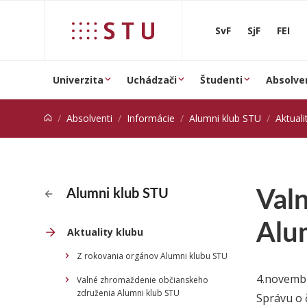
Prejsť na obsah
SvF
SjF
FEI
Univerzita
Uchádzači
Študenti
Absolve
Absolventi
Informácie
Alumni klub STU
Aktuali
Val
Alumni klub STU
Alu
Aktuality klubu
Z rokovania orgánov Alumni klubu STU
4.novembr
Valné zhromaždenie občianskeho
združenia Alumni klub STU
Správu o 