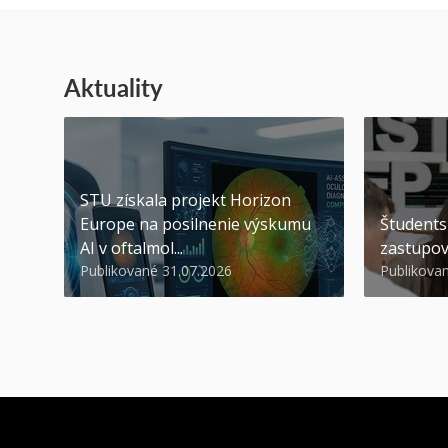
Aktuality
STU získala projekt Horizon
Europe na posilnenie výskumu
Študents
AI v oftalmol...
zastupov
Publikované 31.07.2026
Publikova