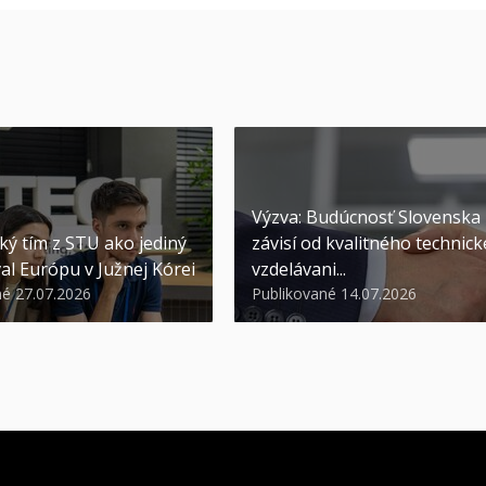
Výzva: Budúcnosť Slovenska
ký tím z STU ako jediný
závisí od kvalitného technic
al Európu v Južnej Kórei
vzdelávani...
né 27.07.2026
Publikované 14.07.2026