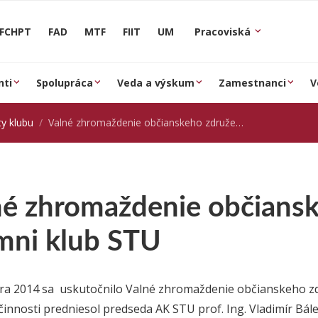
FCHPT
FAD
MTF
FIIT
UM
Pracoviská
nti
Spolupráca
Veda a výskum
Zamestnanci
V
ty klubu
Valné zhromaždenie občianskeho združenia Alumni klub STU
né zhromaždenie občiansk
mni klub STU
a 2014 sa uskutočnilo Valné zhromaždenie občianskeho zd
činnosti predniesol predseda AK STU prof. Ing. Vladimír Bále