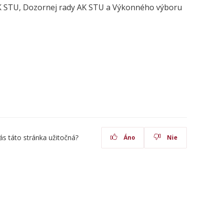
AK STU, Dozornej rady AK STU a Výkonného výboru
ás táto stránka užitočná?
Áno
Nie