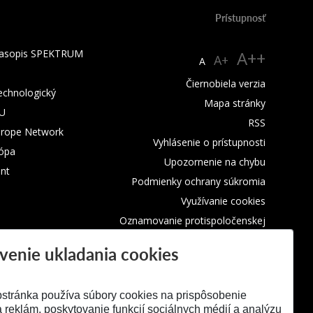
Prístupnosť
 časopis SPEKTRUM
A++
A+
A
Čiernobiela verzia
technologický
Mapa stránky
TU
RSS
urope Network
Vyhlásenie o prístupnosti
rópa
Upozornenie na chybu
nt
Podmienky ochrany súkromia
Využívanie cookies
Oznamovanie protispoločenskej
činnosti
venie ukladania cookies
stránka používa súbory cookies na prispôsobenie
 reklám, poskytovanie funkcií sociálnych médií a analýzu