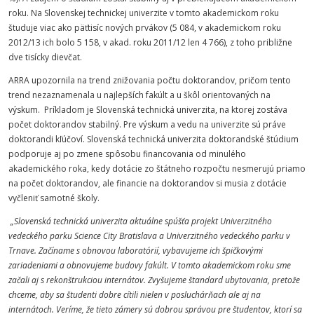
roku. Na Slovenskej technickej univerzite v tomto akademickom roku
študuje viac ako päťtisíc nových prvákov (5 084, v akademickom roku
2012/13 ich bolo 5 158, v akad. roku 2011/12 len 4 766), z toho približne
dve tisícky dievčat.
ARRA upozornila na trend znižovania počtu doktorandov, pričom tento
trend nezaznamenala u najlepších fakúlt a u škôl orientovaných na
výskum. Príkladom je Slovenská technická univerzita, na ktorej zostáva
počet doktorandov stabilný. Pre výskum a vedu na univerzite sú práve
doktorandi kľúčoví. Slovenská technická univerzita doktorandské štúdium
podporuje aj po zmene spôsobu financovania od minulého
akademického roka, kedy dotácie zo štátneho rozpočtu nesmerujú priamo
na počet doktorandov, ale financie na doktorandov si musia z dotácie
vyčleniť samotné školy.
„Slovenská technická univerzita aktuálne spúšťa projekt Univerzitného
vedeckého parku Science City Bratislava a Univerzitného vedeckého parku v
Trnave. Začíname s obnovou laboratórií, vybavujeme ich špičkovými
zariadeniami a obnovujeme budovy fakúlt. V tomto akademickom roku sme
začali aj s rekonštrukciou internátov. Zvyšujeme štandard ubytovania, pretože
chceme, aby sa študenti dobre cítili nielen v posluchárňach ale aj na
internátoch. Veríme, že tieto zámery sú dobrou správou pre študentov, ktorí sa