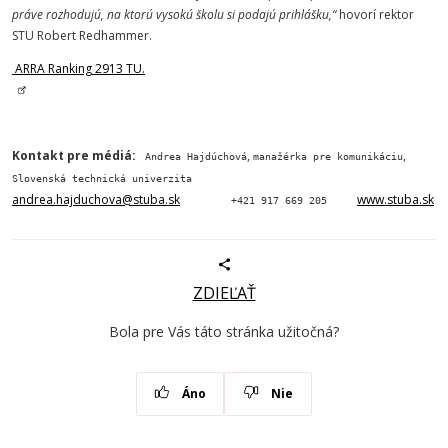
práve rozhodujú, na ktorú vysokú školu si podajú prihlášku,“
hovorí rektor
STU Robert Redhammer.
ARRA Ranking 2913 TU.
Kontakt pre médiá:
,
,
Andrea Hajdúchová
manažérka pre komunikáciu
Slovenská technická univerzita
andrea.hajduchova@stuba.sk
www.stuba.sk
+421 917 669 205
ZDIEĽAŤ
Bola pre Vás táto stránka užitočná?
Áno
Nie