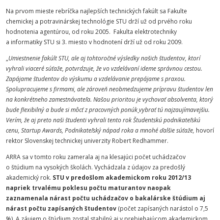
Na prvom mieste rebríčka najlepších technických fakúlt sa Fakulte
chemickej a potravinárskej technológie STU drží už od prvého roku
hodnotenia agentúrou, od roku 2005. Fakulta elektrotechniky
a informatiky STU si 3. miesto v hodnotení drží už od roku 2009.
„
Umiestnenie fakúlt STU, ale aj tohtoročné výsledky našich študentov, ktorí
vyhrali viaceré súťaže, potvrdzuje, že vo vzdelávaní ideme správnou cestou.
Zapájame študentov do výskumu a vzdelávanie prepájame s praxou.
Spolupracujeme s firmami, ale zároveň neobmedzujeme prípravu študentov len
na konkrétneho zamestnávateľa. Našou prioritou je vychovať absolventa, ktorý
bude flexibilný a bude si môcť z pracovných ponúk
vybrať tú najzaujímavejšiu.
Verím, že aj preto naši študenti vyhrali tento rok Študentskú podnikateľskú
cenu, Startup Awards, Podnikateľský nápad roka a mnohé ďalšie súťaže,
hovorí
rektor Slovenskej technickej univerzity Robert Redhammer.
ARRA sa v tomto roku zamerala aj na klesajúci počet uchádzačov
o štúdium na vysokých školách. Vychádzala z údajov za predošlý
akademický rok.
STU v predošlom akademickom roku 2012/13
napriek trvalému poklesu počtu maturantov naopak
zaznamenala nárast počtu uchádzačov o bakalárske štúdium aj
nárast počtu zapísaných študentov
(počet zapísaných narástol o 7,5
%). A záujem o štúdium zostal stabilný aj v prebiehajúcom akademickom