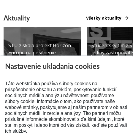
Aktuality
Všetky aktuality
STU získala projekt Horizon
Študentský tím z 
Europe na posilnenie
jediný zastupoval 
výskumu AI v oftalmol...
Južnej Kórei
Nastavenie ukladania cookies
Publikované 31.07.2026
Publikované 27.07.20
Táto webstránka používa súbory cookies na
prispôsobenie obsahu a reklám, poskytovanie funkcií
sociálnych médií a analýzu návštevnosti používame
súbory cookie. Informácie o tom, ako používate naše
webové stránky, poskytujeme aj našim partnerom v oblasti
SPÄŤ NA VRCH
sociálnych médií, inzercie a analýzy. Títo partneri môžu
príslušné informácie skombinovať s ďalšími údajmi, ktoré
ste im poskytli alebo ktoré od vás získali, keď ste používali
ich služby.