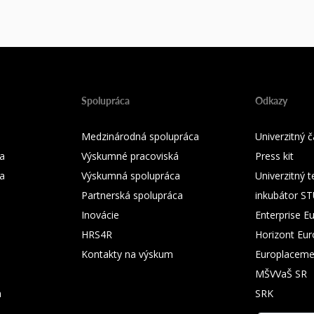
Spolupráca
Odkazy
Medzinárodná spolupráca
Univerzitný
a
Výskumné pracoviská
Press kit
ka
Výskumná spolupráca
Univerzitný 
Partnerská spolupráca
inkubátor S
Inovácie
Enterprise E
HRS4R
Horizont Eu
Kontakty na výskum
Europlaceme
MŠVVaŠ SR
m
SRK