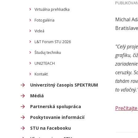
PUBLIKOVANÉ
Virtuálna prehliadka
Michal Ad
Fotogaléria
Bratislav
Videá
L&T Forum STU 2026
"Celý proj
Študuj techniku
grafiku, č
zariadenie
UNI2TEACH
ceruzky. S
Kontakt
ťahám rovn
Univerzitný časopis SPEKTRUM
to vďačný.
Médiá
Partnerská spolupráca
Prečítajte 
Poskytovanie informácií
STU na Facebooku