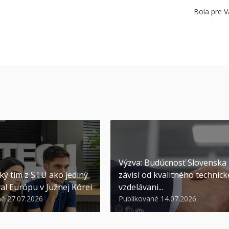
Bola pre V
Výzva: Budúcnosť Slovenska
ký tím z STU ako jediný
závisí od kvalitného technic
al Európu v Južnej Kórei
vzdelávani...
né 27.07.2026
Publikované 14.07.2026