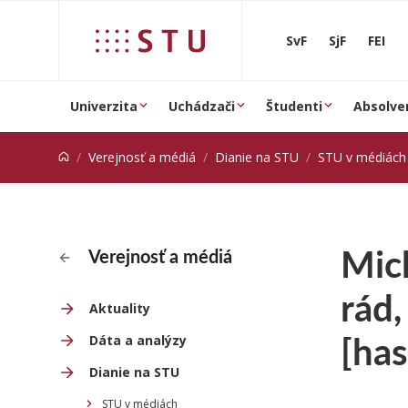
Prejsť na obsah
SvF
SjF
FEI
Univerzita
Uchádzači
Študenti
Absolve
Verejnosť a médiá
Dianie na STU
STU v médiách
Mic
Verejnosť a médiá
rád,
Aktuality
[ha
Dáta a analýzy
Dianie na STU
STU v médiách