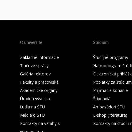
O univerzite
Štúdium
Základné informácie
Študijné programy
Tlačové správy
Harmonogram štúdi
Galéria rektorov
Elektronická prihláš
Fakulty a pracoviská
Poplatky za štúdium
Akademické orgány
Prijímacie konanie
Úradná výveska
Štipendiá
Ľudia na STU
Ambasádori STU
Médiá o STU
E-shop (literatúra)
Kontakty na vzťahy s
Kontakty na štúdiu
verejnosťou