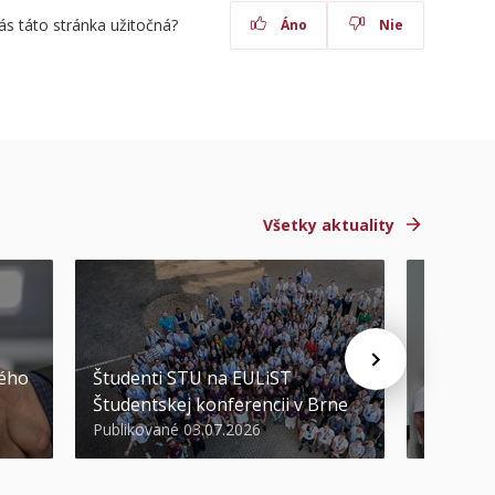
ás táto stránka užitočná?
Áno
Nie
Všetky aktuality
STU ocen
kého
Študenti STU na EULiST
najúspeš
Študentskej konferencii v Brne
športov
Publikované 03.07.2026
Publikova