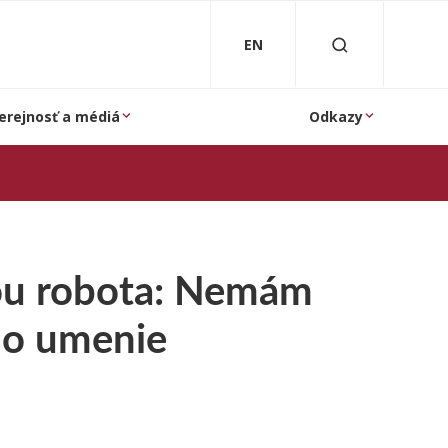
EN
erejnosť a médiá
Odkazy
ou robota: Nemám
e o umenie