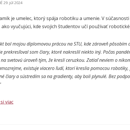
 29. júl 2024
amík je umelec, ktorý spája robotiku a umenie. V súčasnosti 
e ako vyučujúci, kde svojich študentov učí používať robotick
ekt bol mojou diplomovou prácou na STU, kde zároveň pôsobím ak
iže prekresľoval som čiary, ktoré nakreslil niekto iný. Počas p
 na svetovú úroveň tým, že kreslí ceruzkou. Zatiaľ neviem o nikom
amozrejme, existuje viacero ľudí, ktorí kreslia pomocou robotiky,
é čiary a sústredím sa na gradienty, aby boli plynulé. Bez podpory
"
si viac