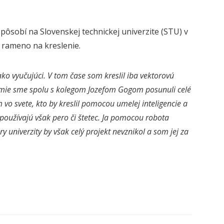
pôsobí na Slovenskej technickej univerzite (STU) v
é rameno na kreslenie.
o vyučujúci. V tom čase som kreslil iba vektorovú
andémie sme spolu s kolegom Jozefom Gogom posunuli celé
 vo svete, kto by kreslil pomocou umelej inteligencie a
 používajú však pero či štetec. Ja pomocou robota
 univerzity by však celý projekt nevznikol a som jej za