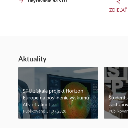
Ubytovanie na STU
ZDIEĽAŤ
Aktuality
STU získala projekt Horizon
Europe na posilnenie výskumu
Študents
AI v oftalmol...
zastupov
Publikované 31.07.2026
Publikova