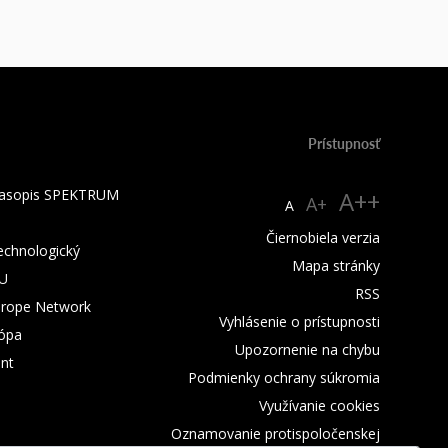
Prístupnosť
 časopis SPEKTRUM
A++
A+
A
Čiernobiela verzia
technologický
Mapa stránky
TU
RSS
urope Network
Vyhlásenie o prístupnosti
rópa
Upozornenie na chybu
nt
Podmienky ochrany súkromia
Využívanie cookies
Oznamovanie protispoločenskej