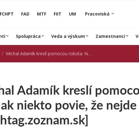
FCHPT
FAD
MTF
FIIT
UM
Pracoviská
nti
Spolupráca
Veda a výskum
Zamestnanci
V
Michal Adamík kreslí pomocou robota: Nemám rád, ak niekto povie, že nejde o umenie [hashtag.zoznam.sk]
hal Adamík kreslí pomoc
 ak niekto povie, že nejd
shtag.zoznam.sk]