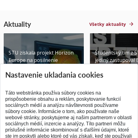
Aktuality
Všetky aktuality
STU získala projekt Horizon
Študentský tím z 
Europe na posilnenie
jediný zastupoval 
výskumu AI v oftalmol...
Južnej Kórei
Nastavenie ukladania cookies
Publikované 31.07.2026
Publikované 27.07.20
Táto webstránka používa súbory cookies na
prispôsobenie obsahu a reklám, poskytovanie funkcií
sociálnych médií a analýzu návštevnosti používame
súbory cookie. Informácie o tom, ako používate naše
webové stránky, poskytujeme aj našim partnerom v oblasti
SPÄŤ NA VRCH
sociálnych médií, inzercie a analýzy. Títo partneri môžu
príslušné informácie skombinovať s ďalšími údajmi, ktoré
ste im poskytli alebo ktoré od vás získali, keď ste používali