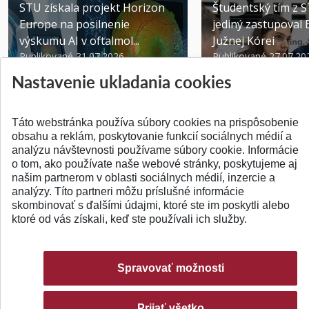
STU získala projekt Horizon
Študentský tím z 
Europe na posilnenie
jediný zastupoval 
výskumu AI v oftalmol...
Južnej Kórei
Publikované 31.07.2026
Publikované 27.07.20
Nastavenie ukladania cookies
Táto webstránka používa súbory cookies na prispôsobenie
obsahu a reklám, poskytovanie funkcií sociálnych médií a
analýzu návštevnosti používame súbory cookie. Informácie
SPÄŤ NA VRCH
o tom, ako používate naše webové stránky, poskytujeme aj
našim partnerom v oblasti sociálnych médií, inzercie a
analýzy. Títo partneri môžu príslušné informácie
skombinovať s ďalšími údajmi, ktoré ste im poskytli alebo
ktoré od vás získali, keď ste používali ich služby.
Spravovať možnosti
Prijať všetko