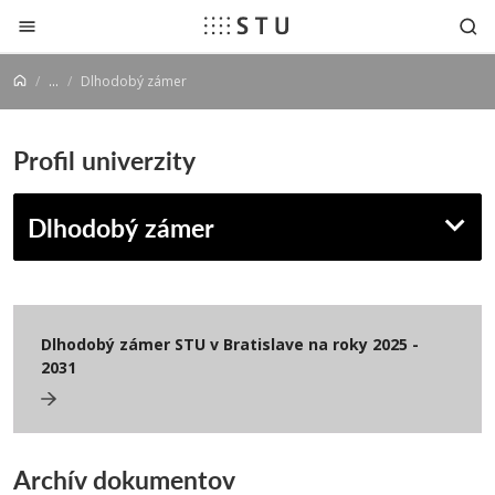
Prejsť na obsah
...
Dlhodobý zámer
Profil univerzity
Dlhodobý zámer
Dlhodobý zámer STU v Bratislave na roky 2025 -
2031
Archív dokumentov