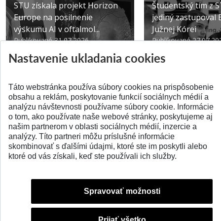
STU získala projekt Horizon
Študentský tím z 
Europe na posilnenie
jediný zastupoval 
výskumu AI v oftalmol...
Južnej Kórei
Publikované 31.07.2026
Publikované 27.07.20
Nastavenie ukladania cookies
Táto webstránka používa súbory cookies na prispôsobenie
obsahu a reklám, poskytovanie funkcií sociálnych médií a
analýzu návštevnosti používame súbory cookie. Informácie
SPÄŤ NA VRCH
o tom, ako používate naše webové stránky, poskytujeme aj
našim partnerom v oblasti sociálnych médií, inzercie a
analýzy. Títo partneri môžu príslušné informácie
skombinovať s ďalšími údajmi, ktoré ste im poskytli alebo
ktoré od vás získali, keď ste používali ich služby.
Spravovať možnosti
Prijať všetko