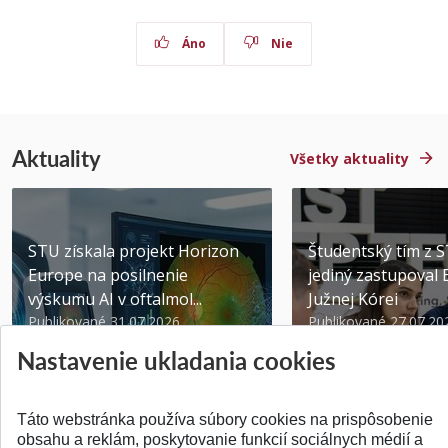
Áno
Nie
Aktuality
Všetky aktuality
STU získala projekt Horizon
Študentský tím z 
Europe na posilnenie
jediný zastupoval 
výskumu AI v oftalmol...
Južnej Kórei
Publikované 31.07.2026
Publikované 27.07.20
Nastavenie ukladania cookies
Táto webstránka používa súbory cookies na prispôsobenie
obsahu a reklám, poskytovanie funkcií sociálnych médií a