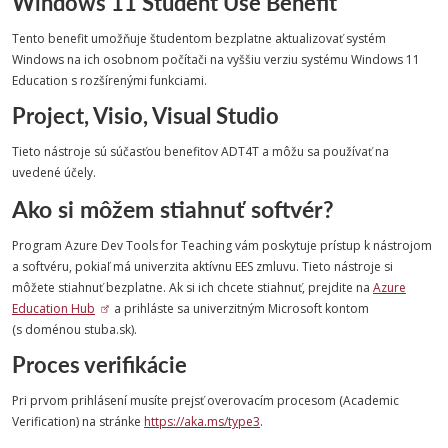
Windows 11 Student Use Benefit
Tento benefit umožňuje študentom bezplatne aktualizovať systém
Windows na ich osobnom počítači na vyššiu verziu systému Windows 11
Education s rozšírenými funkciami.
Project, Visio, Visual Studio
Tieto nástroje sú súčasťou benefitov ADT4T a môžu sa používať na
uvedené účely.
Ako si môžem stiahnuť softvér?
Program Azure Dev Tools for Teaching vám poskytuje prístup k nástrojom
a softvéru, pokiaľ má univerzita aktívnu EES zmluvu. Tieto nástroje si
môžete stiahnuť bezplatne. Ak si ich chcete stiahnuť, prejdite na
Azure
Education Hub
a prihláste sa univerzitným Microsoft kontom
(s doménou stuba.sk).
Proces verifikácie
Pri prvom prihlásení musíte prejsť overovacím procesom (Academic
Verification) na stránke
https://aka.ms/type3
.