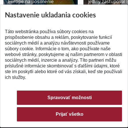
Europe na posilnenie
jediný zastupoval 
výskumu AI v oftalmol...
Južnej Kórei
Nastavenie ukladania cookies
Publikované 31.07.2026
Publikované 27.07.20
Táto webstránka používa súbory cookies na
prispôsobenie obsahu a reklám, poskytovanie funkcií
sociálnych médií a analýzu návštevnosti používame
súbory cookie. Informácie o tom, ako používate naše
webové stránky, poskytujeme aj našim partnerom v oblasti
SPÄŤ NA VRCH
sociálnych médií, inzercie a analýzy. Títo partneri môžu
príslušné informácie skombinovať s ďalšími údajmi, ktoré
ste im poskytli alebo ktoré od vás získali, keď ste používali
ich služby.
Spravovať možnosti
Prijať všetko
© 2026 Slovenská technická univerzita