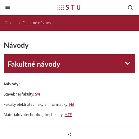
Prejsť na obsah
...
Fakultné návody
Návody
Fakultné návody
Návody:
Stavebnej fakulty:
SVF
Fakulty elektrotechniky a informatiky:
FEI
Materiálovotechnologickej fakulty:
MTF