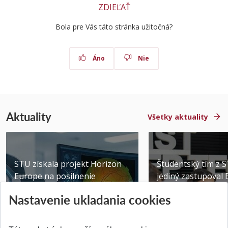
ZDIEĽAŤ
Bola pre Vás táto stránka užitočná?
Áno
Nie
Aktuality
Všetky aktuality
STU získala projekt Horizon
Študentský tím z 
Europe na posilnenie
jediný zastupoval 
výskumu AI v oftalmol...
Južnej Kórei
Nastavenie ukladania cookies
Publikované 31.07.2026
Publikované 27.07.20