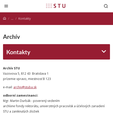
Prejsť na obsah
...
Kontakty
Archív
Kontakty
Archív STU
Vazovova 5, 812 43 Bratislava 1
prízemie vpravo, miestnosť B 123
e-mail:
archiv@stuba.sk
odborní zamestnanci:
Mgr. Martin Durbák - poverený vedením
archívne fondy rektorátu, univerzitných pracovísk a účelových zariadení
STU a zaniknutých zložiek