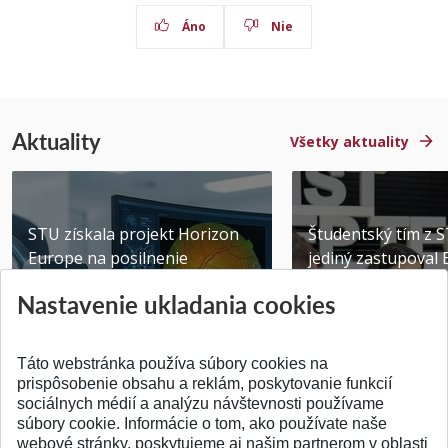
Áno
Nie
Aktuality
Všetky aktuality
STU získala projekt Horizon
Študentský tím z 
Europe na posilnenie
jediný zastupoval 
výskumu AI v oftalmol...
Južnej Kórei
Nastavenie ukladania cookies
Publikované 31.07.2026
Publikované 27.07.20
Táto webstránka používa súbory cookies na
prispôsobenie obsahu a reklám, poskytovanie funkcií
sociálnych médií a analýzu návštevnosti používame
súbory cookie. Informácie o tom, ako používate naše
webové stránky, poskytujeme aj našim partnerom v oblasti