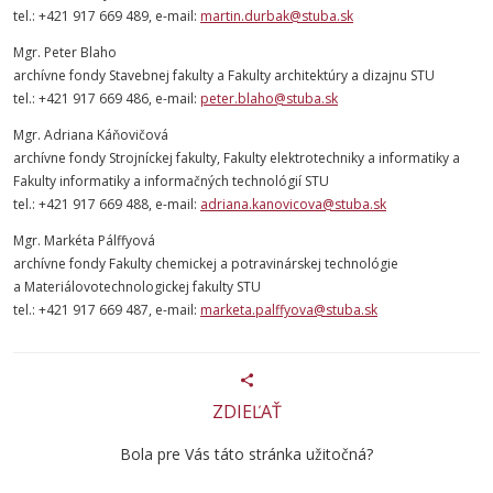
tel.: +421 917 669 489, e-mail:
martin.durbak@stuba.sk
Mgr. Peter Blaho
archívne fondy Stavebnej fakulty a Fakulty architektúry a dizajnu STU
tel.: +421 917 669 486, e-mail:
peter.blaho@stuba.sk
Mgr. Adriana Káňovičová
archívne fondy Strojníckej fakulty, Fakulty elektrotechniky a informatiky a
Fakulty informatiky a informačných technológií STU
tel.: +421 917 669 488, e-mail:
adriana.kanovicova@stuba.sk
Mgr. Markéta Pálffyová
archívne fondy Fakulty chemickej a potravinárskej technológie
a Materiálovotechnologickej fakulty STU
tel.: +421 917 669 487, e-mail:
marketa.palffyova@stuba.sk
ZDIEĽAŤ
Bola pre Vás táto stránka užitočná?