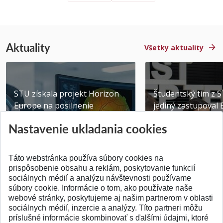
Aktuality
Všetky aktuality
STU získala projekt Horizon
Študentský tím z 
Europe na posilnenie
jediný zastupoval 
výskumu AI v oftalmol...
Južnej Kórei
Nastavenie ukladania cookies
Publikované 31.07.2026
Publikované 27.07.20
Táto webstránka používa súbory cookies na
prispôsobenie obsahu a reklám, poskytovanie funkcií
sociálnych médií a analýzu návštevnosti používame
súbory cookie. Informácie o tom, ako používate naše
webové stránky, poskytujeme aj našim partnerom v oblasti
SPÄŤ NA VRCH
sociálnych médií, inzercie a analýzy. Títo partneri môžu
príslušné informácie skombinovať s ďalšími údajmi, ktoré