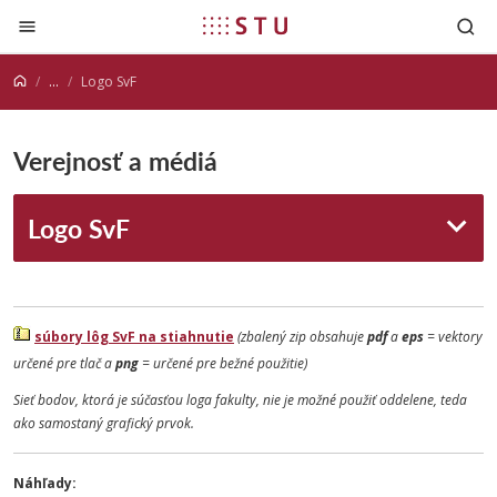
Prejsť na obsah
...
Logo SvF
Verejnosť a médiá
Logo SvF
súbory lôg SvF na stiahnutie
(zbalený zip obsahuje
pdf
a
eps
= vektory
určené pre tlač a
png
= určené pre bežné použitie)
Sieť bodov, ktorá je súčasťou loga fakulty, nie je možné použiť oddelene, teda
ako samostaný grafický prvok.
Náhľady: