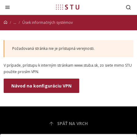
Prejsť na obsah
...
Úsek informačných systémov
Požadovaná stránka nie je prístupná verejnosti.
V prípade, prístupu k interným stránkam www.stuba.sk, zo siete mimo STU
použite prosím VPN.
Návod na konfiguráciu VPN
SPÄŤ NA VRCH