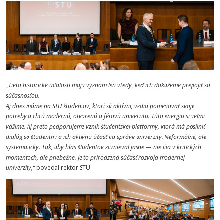
„
Tieto historické udalosti majú význam len vtedy, keď ich dokážeme prepojiť so
súčasnosťou.
Aj dnes máme na STU študentov, ktorí sú aktívni, vedia pomenovať svoje
potreby a chcú modernú, otvorenú a férovú univerzitu. Túto energiu si veľmi
vážime.
Aj preto podporujeme vznik
študentskej platformy, ktorá má posilniť
dialóg so študentmi a ich aktívnu účasť na správe univerzity. Neformálne, ale
systematicky. Tak, aby hlas študentov zaznieval jasne — nie iba v kritických
momentoch, ale priebežne. Je to prirodzená súčasť rozvoja modernej
univerzity
,“
povedal rektor STU.