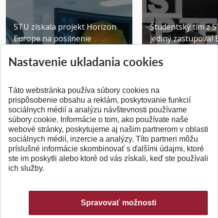
STU získala projekt Horizon
Študentský tím z 
Europe na posilnenie
jediný zastupoval 
výskumu AI v oftalmol...
Južnej Kórei
Nastavenie ukladania cookies
Publikované 31.07.2026
Publikované 27.07.20
Táto webstránka používa súbory cookies na
prispôsobenie obsahu a reklám, poskytovanie funkcií
sociálnych médií a analýzu návštevnosti používame
súbory cookie. Informácie o tom, ako používate naše
webové stránky, poskytujeme aj našim partnerom v oblasti
SPÄŤ NA VRCH
sociálnych médií, inzercie a analýzy. Títo partneri môžu
príslušné informácie skombinovať s ďalšími údajmi, ktoré
ste im poskytli alebo ktoré od vás získali, keď ste používali
ich služby.
Spravovať možnosti