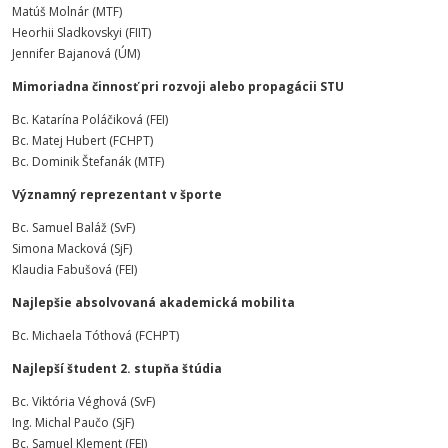
Matúš Molnár (MTF)
Heorhii Sladkovskyi (FIIT)
Jennifer Bajanová (ÚM)
Mimoriadna činnosť pri rozvoji alebo propagácii STU
Bc. Katarína Poláčiková (FEI)
Bc. Matej Hubert (FCHPT)
Bc. Dominik Štefanák (MTF)
Významný reprezentant v športe
Bc. Samuel Baláž (SvF)
Simona Macková (SjF)
Klaudia Fabušová (FEI)
Najlepšie absolvovaná akademická mobilita
Bc. Michaela Tóthová (FCHPT)
Najlepší študent 2. stupňa štúdia
Bc. Viktória Véghová (SvF)
Ing. Michal Paučo (SjF)
Bc. Samuel Klement (FEI)