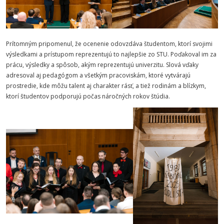
Prítomným pripomenul, že ocenenie odovzdáva študentom, ktorí svojimi
výsledkami a prístupom reprezentujú to najlepšie zo STU. Poďakoval im za
prácu, výsledky a spôsob, akým reprezentujú univerzitu. Slová vďaky
adresoval aj pedagógom a všetkým pracoviskám, ktoré vytvárajú
prostredie, kde môžu talent aj charakter rásť, a tiež rodinám a blízkym,
ktorí študentov podporujú počas náročných rokov štúdia.