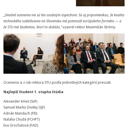
„
Dnešné ocenenia nie sú len osobným úspechom. Sú aj pripomienkou, že kvalita
technického vzdelávania na Slovensku má potenciál európskeho formátu — a
že STU má študentov, ktorí to dokážu
,“
uzavrel rektor Maximilián Strémy.
Ocenenia si z rúk rektora STU podľa jednotlivých kategórií prevzali:
Najlepší študent 1. stupňa štúdia
Alexander Kmeť (SvF)
Samuel Marko Divéky (SjF)
Adrián Manduch (FEI)
Natália Chudá (FCHPT)
Eva Grochalová (FAD)