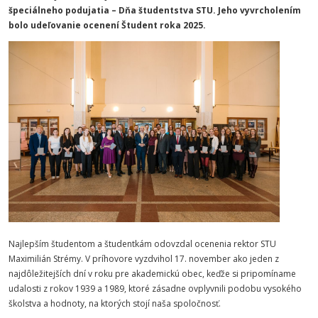
špeciálneho podujatia – Dňa študentstva STU. Jeho vyvrcholením
bolo udeľovanie ocenení Študent roka 2025.
Najlepším študentom a študentkám odovzdal ocenenia rektor STU
Maximilián Strémy. V príhovore vyzdvihol 17. november
ako
jeden z
najdôležitejších dní v roku pre akademickú obec, keďže si pripomíname
udalosti z rokov 1939 a 1989, ktoré zásadne ovplyvnili podobu vysokého
školstva a hodnoty, na ktorých stojí naša spoločnosť.