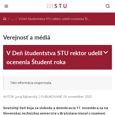
Prejsť na obsah
...
V Deň študentstva STU rektor udelil ocenenia Študent roka
Verejnosť a médiá
V Deň študentstva STU rektor udelil
ocenenia Študent roka
Táto informácia exspirovala.
AUTOR: Juraj Rybanský | PUBLIKOVANÉ 19. november 2025
Sviatočný Deň boja za slobodu a demokraciu 17. novembra sa na
Slovenskej technickej univerzite v Bratislave niesol v znamení