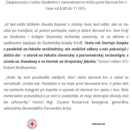
Záujemcovia z radov študentov i zamestnancov môžu prísť darovať krv v
čase od 8.00 do 11.00 h.
„
Až keď vidíte blízkeho človeka bojovať o vlastný život, keď vidíte, ako sa mu
uľaví po transfúzii, až potom pochopíte, načo je dobré darovať krv. Som hrdý
na študentov i kolegov Slovenskej technickej univerzity, že sa aktívne a
opakovane zapájajú do Študentskej kvapky krvi®.
Tento rok štartuje kvapka
v pondelok na Fakulte architektúry, ale mobilné odbery u nás pokračujú i
ďalšie dni - v utorok na Fakulte chemickej a potravinárskej technológie, v
stredu na Stavebnej a vo štvrtok na Strojníckej fakulte
,
“ hovorí rektor STU
Robert Redhammer.
„
Rada by som povzbudila všetkých, ktorí môžu darovať krv a zatiaľ sa
nerozhodli. Urobte tak. Pamätám si na moje prvé darovanie krvi. V jeden deň
ma zastavila kolegyňa pri kopírke a vyzvala ísť darovať krv spolu s ňou. Bola
mimoriadne presvedčivá a ja som si uvedomila, že moje doterajšie dôvody boli
len výhovorky
,“ hovorí Mgr. Zuzana Rosiarová Kesegová, generálna
sekretárka Slovenského Červeného kríža.