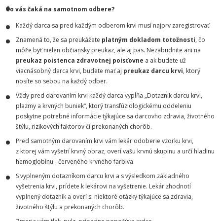
Čo vás čaká na samotnom odbere?
Každý darca sa pred každým odberom krvi musí najprv zaregistrovať.
Znamená to, že sa preukážete
platným dokladom totožnosti
, čo
môže byť nielen občiansky preukaz, ale aj pas. Nezabudnite ani na
preukaz poistenca
zdravotnej poisťovne
a ak budete už
viacnásobný darca krvi, budete mať aj
preukaz darcu krvi
, ktorý
nosíte so sebou na každý odber.
Vždy pred darovaním krvi každý darca vypĺňa „Dotazník darcu krvi,
plazmy a krvných buniek“, ktorý transfúziologickému oddeleniu
poskytne potrebné informácie týkajúce sa darcovho zdravia, životného
štýlu, rizikových faktorov či prekonaných chorôb.
Pred samotným darovaním krvi vám lekár odoberie vzorku krvi,
z ktorej vám vyšetrí krvný obraz, overí vašu krvnú skupinu a určí hladinu
hemoglobínu - červeného krvného farbiva.
S vyplneným dotazníkom darcu krvi a s výsledkom základného
vyšetrenia krvi, prídete k lekárovi na vyšetrenie. Lekár zhodnotí
vyplnený dotazník a overí si niektoré otázky týkajúce sa zdravia,
životného štýlu a prekonaných chorôb.