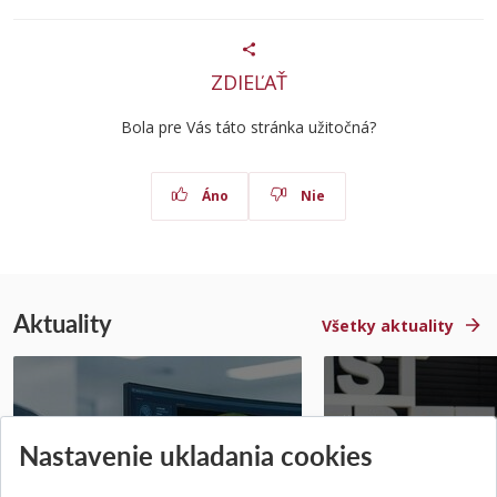
ZDIEĽAŤ
Bola pre Vás táto stránka užitočná?
Áno
Nie
Aktuality
Všetky aktuality
STU získala projekt Horizon
Študentský tím z 
Nastavenie ukladania cookies
Europe na posilnenie
jediný zastupoval 
výskumu AI v oftalmol...
Južnej Kórei