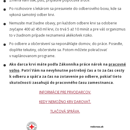
Zmeria vám tlak, pulz, prípadne popočúva srdce.
Po rozhovore s lekárom sa presuniete do odberového boxu, kde sa
vykoná samotný odber krvi.
Nemusíte mať žiadne obavy, pri každom odbere krvi sa odoberie
zvyčajne 400 až 450 ml krvi, čo trvá 5 až 10 minút a pre váš organizmus
to v žiadnom prípade neznamená akékoľvek riziko.
Po odbere a občerstvení sa neponáhľajte domov, do práce. Poseďte,
doplňte tekutiny, občerstvite sa. Potom môžete pokračovať
v naplánovanom programe.
Ako darca krvi máte podľa Zákonníka práce nárok na
pracovné
voľno
. Patrí Vám na nevyhnutne potrebný čas a to za čas cesty
k odberu a späť a za čas na zotavenie po odbere, pokiaľ tieto
skutočnosti zasahujú do pracovného času zamestnanca.
INFORMÁCIE PRE PRVODARCOV.
KEDY NEMOŽNO KRV DAROVAŤ.
TLAČOVÁ SPRÁVA.