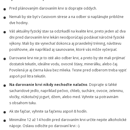
Pred plánovaným darovaním krvi si doprajte oddych.
Nemali by ste byť v časovom strese a na odber si naplánujte približne
dve hodiny.
Váš aktuálny fyzický stav sa odzrkadlí na kvalite krvi, preto jeden až dva
dni pred darovaním krvi lekári neodporúčajú podávať náročné fyzické
výkony. Mali by ste vynechať dokonca aj pravidelný tréning, návštevu
posilňovne, ale napríklad aj saunovanie, ktoré vás môže vyčerpať.
Darovanie krvi nie je to isté ako odber krvi, a preto by ste mali prijímať
dostatok tekutín, ideálne vodu, ovocné šťavy, minerálku, alebo čaj.
Povolená je aj čierna káva bez mlieka. Tesne pred odberom treba vypiť
aspoň pol litra tekutín.
Na darovanie krvi nikdy nechoďte nalačno
. Doprajte si ľahké
sacharidové jedlo, napríklad pečivo, chlieb, sucháre, ovocie, zeleninu,
vločky, nízkotučný jogurt, džem, alebo med. Vyhnite sa potravinám
s obsahom tuku.
Ak ste fajčiar, vyhnite sa fajčeniu aspoň 8 hodín.
Minimálne 12 až 14 hodín pred darovaním krvi určite nepite alkoholické
nápoje. Oslavu odložte po darovaní krvi :-).