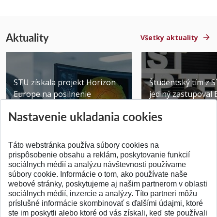
Aktuality
Všetky aktuality
STU získala projekt Horizon
Študentský tím z 
Europe na posilnenie
jediný zastupoval 
výskumu AI v oftalmol...
Južnej Kórei
Nastavenie ukladania cookies
Publikované 31.07.2026
Publikované 27.07.20
Táto webstránka používa súbory cookies na
prispôsobenie obsahu a reklám, poskytovanie funkcií
sociálnych médií a analýzu návštevnosti používame
súbory cookie. Informácie o tom, ako používate naše
webové stránky, poskytujeme aj našim partnerom v oblasti
SPÄŤ NA VRCH
sociálnych médií, inzercie a analýzy. Títo partneri môžu
príslušné informácie skombinovať s ďalšími údajmi, ktoré
ste im poskytli alebo ktoré od vás získali, keď ste používali