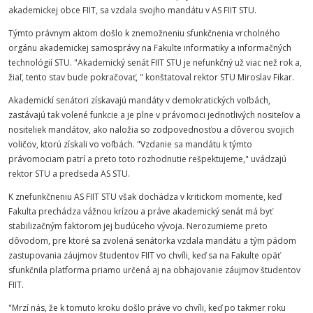
akademickej obce FIIT, sa vzdala svojho mandátu v AS FIIT STU.
Týmto právnym aktom došlo k znemožneniu sfunkčnenia vrcholného
orgánu akademickej samosprávy na Fakulte informatiky a informačných
technológií STU. "Akademický senát FIIT STU je nefunkčný už viac než rok a,
žiaľ, tento stav bude pokračovať, " konštatoval rektor STU Miroslav Fikar.
Akademickí senátori získavajú mandáty v demokratických voľbách,
zastávajú tak volené funkcie a je plne v právomoci jednotlivých nositeľov a
nositeliek mandátov, ako naložia so zodpovednosťou a dôverou svojich
voličov, ktorú získali vo voľbách. "Vzdanie sa mandátu k týmto
právomociam patrí a preto toto rozhodnutie rešpektujeme," uvádzajú
rektor STU a predseda AS STU.
K znefunkčneniu AS FIIT STU však dochádza v kritickom momente, keď
Fakulta prechádza vážnou krízou a práve akademický senát má byť
stabilizačným faktorom jej budúceho vývoja. Nerozumieme preto
dôvodom, pre ktoré sa zvolená senátorka vzdala mandátu a tým pádom
zastupovania záujmov študentov FIIT vo chvíli, keď sa na Fakulte opäť
sfunkčnila platforma priamo určená aj na obhajovanie záujmov študentov
FIIT.
"Mrzí nás, že k tomuto kroku došlo práve vo chvíli, keď po takmer roku