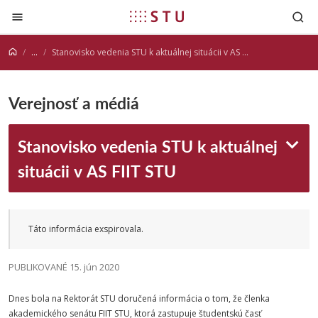
Prejsť na obsah
...
Stanovisko vedenia STU k aktuálnej situácii v AS FIIT STU
Verejnosť a médiá
Stanovisko vedenia STU k aktuálnej
situácii v AS FIIT STU
Táto informácia exspirovala.
PUBLIKOVANÉ 15. jún 2020
Dnes bola na Rektorát STU doručená informácia o tom, že členka
akademického senátu FIIT STU, ktorá zastupuje študentskú časť