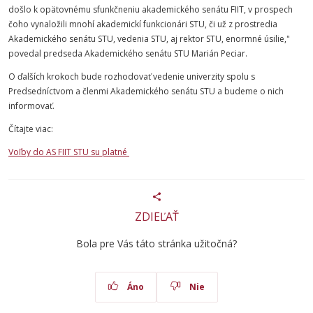
došlo k opätovnému sfunkčneniu akademického senátu FIIT, v prospech
čoho vynaložili mnohí akademickí funkcionári STU, či už z prostredia
Akademického senátu STU, vedenia STU, aj rektor STU, enormné úsilie,"
povedal predseda Akademického senátu STU Marián Peciar.
O ďalších krokoch bude rozhodovať vedenie univerzity spolu s
Predsedníctvom a členmi Akademického senátu STU a budeme o nich
informovať.
Čítajte viac:
Voľby do AS FIIT STU su platné
ZDIEĽAŤ
Bola pre Vás táto stránka užitočná?
Áno
Nie