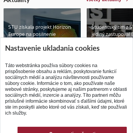
STU získala projekt Horizon
Študentský tím z 
Europe na posilnenie
jediný zastupoval 
výskumu AI v oftalmol...
Južnej Kórei
Nastavenie ukladania cookies
Publikované 31.07.2026
Publikované 27.07.20
Táto webstránka používa súbory cookies na
prispôsobenie obsahu a reklám, poskytovanie funkcií
sociálnych médií a analýzu návštevnosti používame
súbory cookie. Informácie o tom, ako používate naše
webové stránky, poskytujeme aj našim partnerom v oblasti
SPÄŤ NA VRCH
sociálnych médií, inzercie a analýzy. Títo partneri môžu
príslušné informácie skombinovať s ďalšími údajmi, ktoré
ste im poskytli alebo ktoré od vás získali, keď ste používali
ich služby.