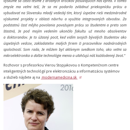
výskume sa často tešíme z drobných krôčikov posúvajúcich nás vpred. V tomto
zmysle ma veľmi teší, že sa mi podarilo zvládnuť priekopnícku prácu a
vybudovať na Slovensku mladý vedecký tím, ktorý úspešne rieši medzinárodné
výskumné projekty v oblasti návrhu a využitia integrovaných obvodov. Za
podstatnú časť môjho povolania považujem prácu so študentmi a preto som
šťastná, že pod mojím vedením ukončilo fakultu už mnoho absolventov
a doktorandov. Je to úžasný pocit, keď vidím svojich bývalých študentov ako
úspešných vedcov, zakladateľov malých firiem či pracovníkov nadnárodných
spoločností. Som rada, že môžem byť aktívnym svedkom toho, ako veľmi sa
mikroelektronika a ďalšie technológie menia a uľahčujú náš každodenný život.“
Rozhovor s profesorkou Vierou Stopjakovou o Kompetenčnom centre
inteligentných technológií pre elektronizáciu a informatizáciu systémov
a služieb nájdete aj na
modernamedicina.sk