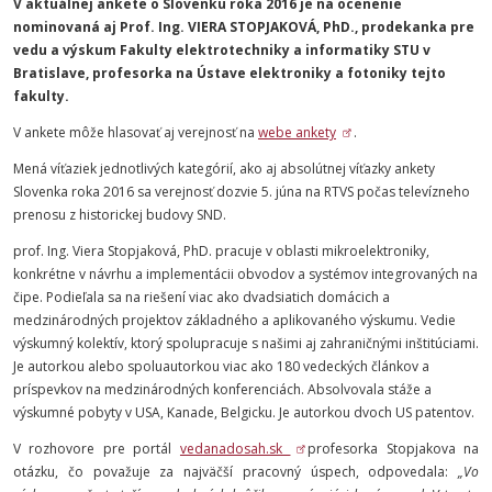
V aktuálnej ankete o Slovenku roka 2016 je na ocenenie
nominovaná aj Prof. Ing. VIERA STOPJAKOVÁ, PhD.,
prodekanka pre
vedu a výskum Fakulty elektrotechniky a informatiky STU v
Bratislave, profesorka na Ústave elektroniky a fotoniky tejto
fakulty.
V ankete môže hlasovať aj verejnosť na
webe ankety
.
Mená víťaziek jednotlivých kategórií, ako aj absolútnej víťazky ankety
Slovenka roka 2016 sa verejnosť dozvie 5. júna na RTVS počas televízneho
prenosu z historickej budovy SND.
prof. Ing. Viera Stopjaková, PhD.
pracuje v oblasti mikroelektroniky,
konkrétne v návrhu a implementácii obvodov a systémov integrovaných na
čipe. Podieľala sa na riešení viac ako dvadsiatich domácich a
medzinárodných projektov základného a aplikovaného výskumu. Vedie
výskumný kolektív, ktorý spolupracuje s našimi aj zahraničnými inštitúciami.
Je autorkou alebo spoluautorkou viac ako 180 vedeckých článkov a
príspevkov na medzinárodných konferenciách. Absolvovala stáže a
výskumné pobyty v USA, Kanade, Belgicku. Je autorkou dvoch US patentov.
V rozhovore pre portál
vedanadosah.sk
profesorka Stopjakova na
otázku, čo považuje za najväčší pracovný úspech, odpovedala:
„Vo