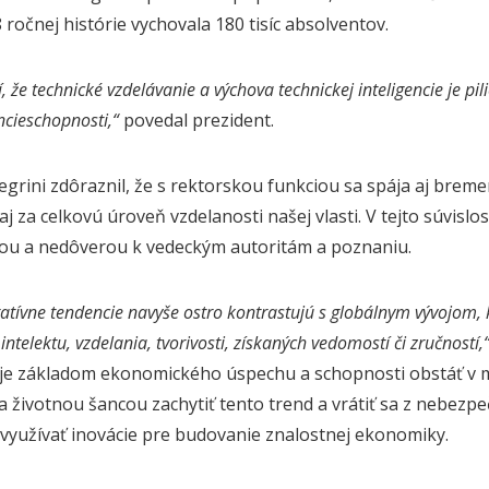
 ročnej histórie vychovala 180 tisíc absolventov.
tí, že technické vzdelávanie a výchova technickej inteligencie je 
cieschopnosti,“
povedal prezident.
legrini zdôraznil, že s rektorskou funkciou sa spája aj bre
 aj za celkovú úroveň vzdelanosti našej vlasti. V tejto súvisl
iou a nedôverou k vedeckým autoritám a poznaniu.
gatívne tendencie navyše ostro kontrastujú s globálnym vývojom, 
intelektu, vzdelania, tvorivosti, získaných vedomostí či zručností,
 je základom ekonomického úspechu a schopnosti obstáť v m
a životnou šancou zachytiť tento trend a vrátiť sa z nebezpe
využívať inovácie pre budovanie znalostnej ekonomiky.