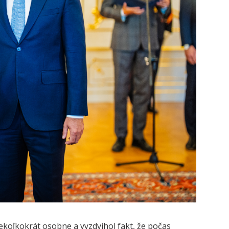
iekoľkokrát osobne a vyzdvihol fakt, že počas