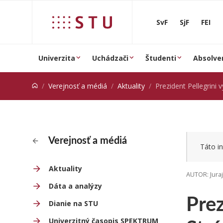
Prejsť na obsah
SvF
SjF
FEI
Univerzita
Uchádzači
Študenti
Absolve
Verejnosť a médiá
Aktuality
Prezident Pellegrini vymenoval p
Verejnosť a médiá
Táto in
Aktuality
AUTOR: Jura
Dáta a analýzy
Prez
Dianie na STU
Univerzitný časopis SPEKTRUM