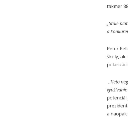
takmer 88
„Stále pla
a konkuren
Peter Pel
školy, ale
polarizác
„Tieto ne
využívanie 
potenciál
prezident
a naopak 