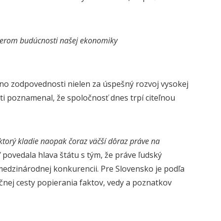
pilierom budúcnosti našej ekonomiky
meno zodpovednosti nielen za úspešný rozvoj vysokej
osti poznamenal, že spoločnosť dnes trpí citeľnou
ktorý kladie naopak čoraz väčší dôraz práve na
“
povedala hlava štátu s tým, že práve ľudský
edzinárodnej konkurencii. Pre Slovensko je podľa
čnej cesty popierania faktov, vedy a poznatkov