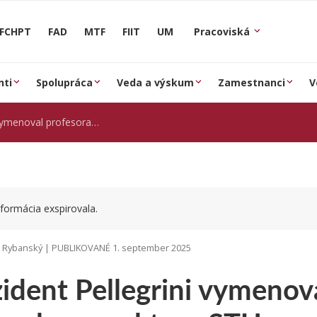
FCHPT
FAD
MTF
FIIT
UM
Pracoviská
nti
Spolupráca
Veda a výskum
Zamestnanci
V
rofesora Strémyho za rektora STU
formácia exspirovala.
j Rybanský | PUBLIKOVANÉ 1. september 2025
ident Pellegrini vymenov