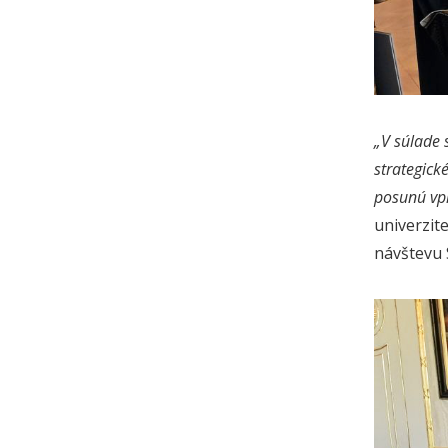
„V súlade 
strategick
posunú vp
univerzit
návštevu 