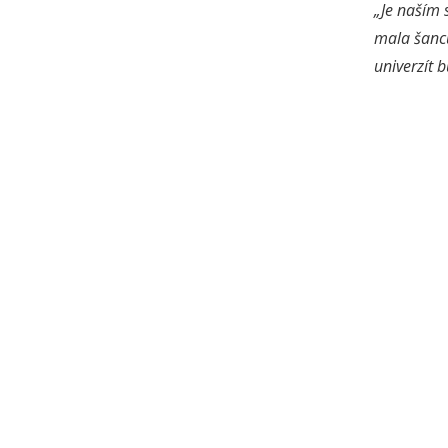
„Je naším 
mala šancu
univerzít 