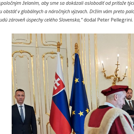
spoločným želaním, aby sme sa dokázali oslobodiť od príťaže týc
 obstáť v globálnych a náročných výzvach. Držím vám preto palc
budú zároveň úspechy celého Slovenska,“
dodal Peter Pellegrini.