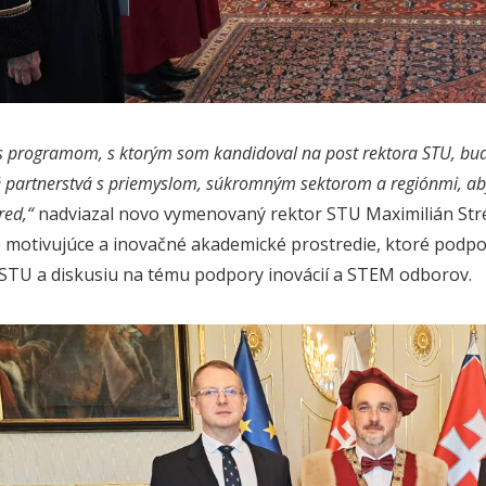
s programom, s ktorým som kandidoval na post rektora STU, bud
é partnerstvá s priemyslom, súkromným sektorom a regiónmi, aby
red,“
nadviazal novo vymenovaný rektor STU Maximilián Stré
e motivujúce a inovačné akademické prostredie, ktoré podpor
STU a diskusiu na tému podpory inovácií a STEM odborov.