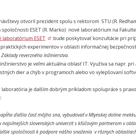
.
návštevy otvoril prezident spolu s rektorom STU (R. Redha
m spoločnosti ESET (R. Marko) nové laboratórium na Fakulte
 laboratórium ESET
bude poskytovať konzultácie pri prí
u praktických experimentov v oblasti informačnej bezpečnosti
u
Základy reverzného inžinierstva
.
nžinierstvo je veľmi aktuálna oblasť IT. Využíva sa napr. pri
tných dier a chýb v programoch alebo vo vylepšovaní softv
 laboratória je dalším dobrým príkladom spolupráce s praxou
.
apĺňa ďalšia časť môjho sna, vybudovať v Mlynskej doline mekk
 najsilnejších slovenských univerzít s kľúčovým partnerom v oblas
ďalšie spoločnosti k podpore nášho snaženia v rôznych oblastiac