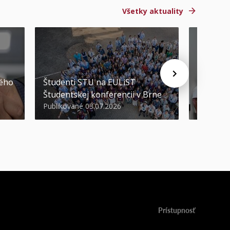
Všetky aktuality
STU ocen
kého
Študenti STU na EULiST
najúspeš
Študentskej konferencii v Brne
športov
Publikované 03.07.2026
Publikova
Prístupnosť