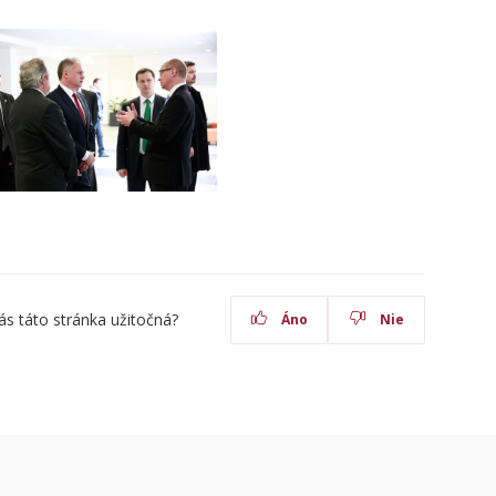
ás táto stránka užitočná?
Áno
Nie