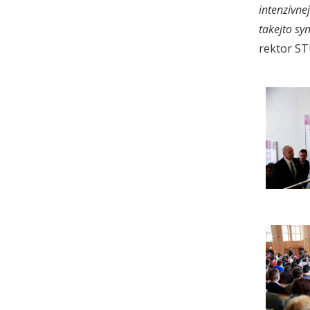
intenzívne
takejto sy
rektor S