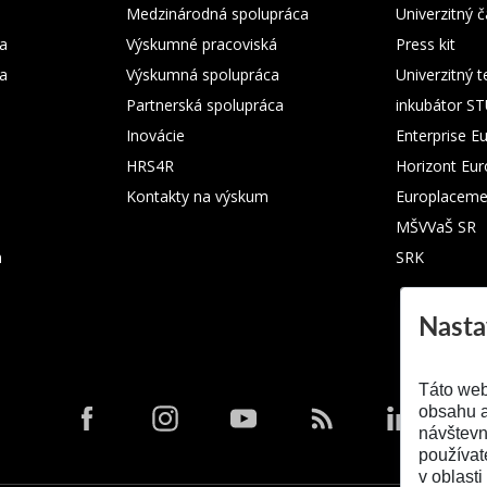
Medzinárodná spolupráca
Univerzitný
a
Výskumné pracoviská
Press kit
ka
Výskumná spolupráca
Univerzitný 
Partnerská spolupráca
inkubátor S
Inovácie
Enterprise E
HRS4R
Horizont Eu
Kontakty na výskum
Europlaceme
MŠVVaŠ SR
m
SRK
Nasta
Táto web
obsahu a
návštevn
používat
v oblasti