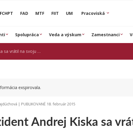
FCHPT
FAD
MTF
FIIT
UM
Pracoviská
nti
Spolupráca
Veda a výskum
Zamestnanci
V
vrátil na svoju univerzitu
formácia exspirovala.
ajdúchová | PUBLIKOVANÉ 18. február 2015
ident Andrej Kiska sa vrát