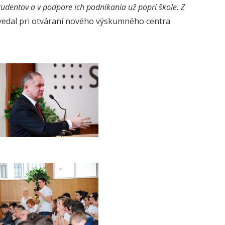
tudentov a v podpore ich podnikania už popri škole. Z
edal pri otváraní nového výskumného centra