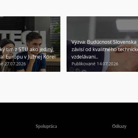
Výzva: Budúcnosť Slovenska
ký tím z STU ako jediný
závisí od kvalitného technic
al Európu v Južnej Kórei
vzdelávani...
né 27.07.2026
Publikované 14.07.2026
Spolupráca
Odkazy