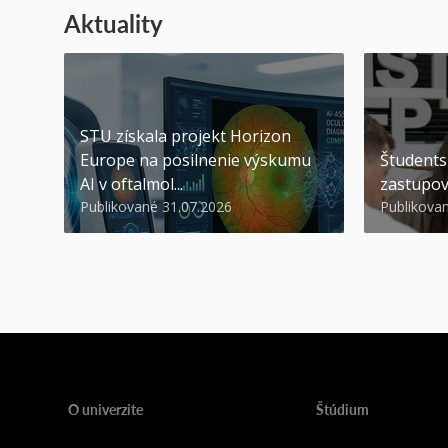
Aktuality
STU získala projekt Horizon
Europe na posilnenie výskumu
Študents
AI v oftalmol...
zastupov
Publikované 31.07.2026
Publikova
O univerzite
Štúdium