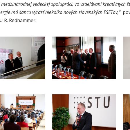
j medzinárodnej vedeckej spolupráci, vo vzdelávaní kreatívnych š
nergie má šancu vyrásť niekoľko nových slovenských ESETov,“
pov
TU R. Redhammer.