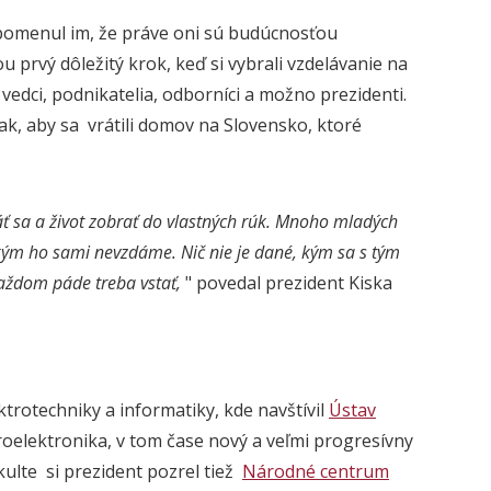
ripomenul im, že práve oni sú budúcnosťou
u prvý dôležitý krok, keď si vybrali vzdelávanie na
 vedci, podnikatelia, odborníci a možno prezidenti.
šak, aby sa vrátili domov na Slovensko, ktoré
ť sa a život zobrať do vlastných rúk. Mnoho mladých
ý, kým ho sami nevzdáme. Nič nie je dané, kým sa s tým
aždom páde treba vstať,
" povedal prezident Kiska
trotechniky a informatiky, kde navštívil
Ústav
oelektronika, v tom čase nový a veľmi progresívny
ulte si prezident pozrel tiež
Národné centrum