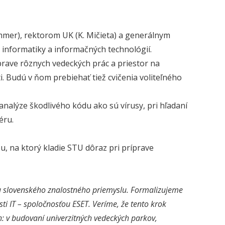
mmer), rektorom UK (K. Mičieta) a generálnym
 informatiky a informačných technológií.
prave rôznych vedeckých prác a priestor na
. Budú v ňom prebiehať tiež cvičenia voliteľného
 analýze škodlivého kódu ako sú vírusy, pri hľadaní
éru.
, na ktorý kladie STU dôraz pri príprave
u slovenského znalostného priemyslu. Formalizujeme
ti IT – spoločnosťou ESET. Veríme, že tento krok
h: v budovaní univerzitných vedeckých parkov,