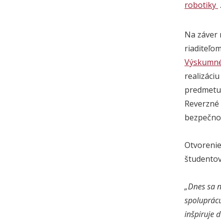
robotiky
Na záver 
riaditeľo
Výskumné
realizáci
predmet
Reverzné i
bezpečnos
Otvorenie
študentov
„Dnes sa n
spoluprácu
inšpiruje 