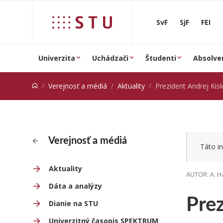
Prejsť na obsah
SvF
SjF
FEI
Univerzita
Uchádzači
Študenti
Absolve
Verejnosť a médiá
Aktuality
Prezident Andrej Kiska sa 
Verejnosť a médiá
Táto in
Aktuality
AUTOR: A. H
Dáta a analýzy
Prez
Dianie na STU
Univerzitný časopis SPEKTRUM