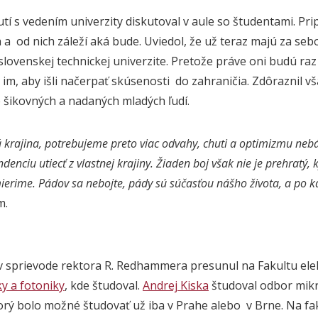
utí s vedením univerzity diskutoval v aule so študentami. P
a od nich záleží aká bude. Uviedol, že už teraz majú za sebo
slovenskej technickej univerzite. Pretože práve oni budú raz
 im, aby išli načerpať skúsenosti do zahraničia. Zdôraznil v
 šikovných a nadaných mladých ľudí.
krajina, potrebujeme preto viac odvahy, chuti a optimizmu nebá
ndenciu utiecť z vlastnej krajiny. Žiaden boj však nie je prehrat
erime. Pádov sa nebojte, pády sú súčasťou nášho života, a po k
m.
 v sprievode rektora R. Redhammera presunul na Fakultu elek
ky a fotoniky
, kde študoval.
Andrej Kiska
študoval odbor mikr
orý bolo možné študovať už iba v Prahe alebo v Brne. Na fak