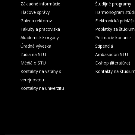
Základné informácie
Študijné programy
Tlačové správy
Harmonogram štúdi
Galéria rektorov
Elektronická prihláš
Fakulty a pracoviská
Poplatky za štúdium
Akademické orgány
Prijímacie konanie
Úradná výveska
Štipendiá
Ľudia na STU
Ambasádori STU
Médiá o STU
E-shop (literatúra)
Kontakty na vzťahy s
Kontakty na štúdiu
verejnosťou
Kontakty na univerzitu