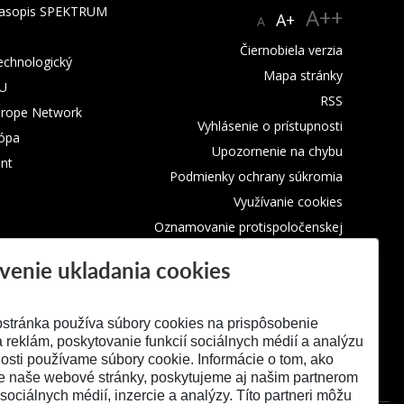
 časopis SPEKTRUM
A++
A+
A
Čiernobiela verzia
technologický
Mapa stránky
TU
RSS
urope Network
Vyhlásenie o prístupnosti
rópa
Upozornenie na chybu
nt
Podmienky ochrany súkromia
Využívanie cookies
Oznamovanie protispoločenskej
činnosti
venie ukladania cookies
stránka používa súbory cookies na prispôsobenie
 reklám, poskytovanie funkcií sociálnych médií a analýzu
osti používame súbory cookie. Informácie o tom, ako
e naše webové stránky, poskytujeme aj našim partnerom
 sociálnych médií, inzercie a analýzy. Títo partneri môžu