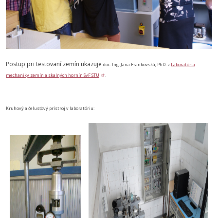
Postup pri testovaní zemín ukazuje
doc. Ing. Jana Frankovská, PhD. z
Laboratória
mechaniky zemín a skalných hornín SvF STU
.
Kruhový a čelusťový prístroj v laboratóriu: