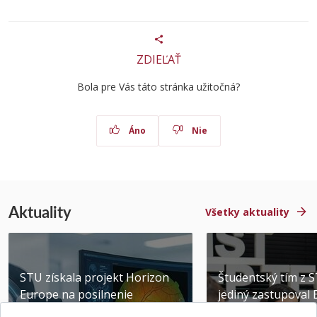
ZDIEĽAŤ
Bola pre Vás táto stránka užitočná?
Áno
Nie
Aktuality
Všetky aktuality
STU získala projekt Horizon
Študentský tím z 
Europe na posilnenie
jediný zastupoval 
výskumu AI v oftalmol...
Južnej Kórei