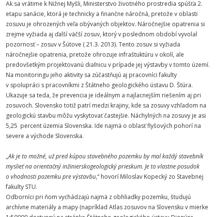
Ak sa vrátime k Nižnej Myšli, Ministerstvo životného prostredia spúšťa 2.
etapu sanácie, ktorá je technicky a finančne náročná, pretože v oblasti
zosuvu je ohrozených veľa obývaných objektov. Náročnejšie opatrenia si
zrejme vyžiada aj ďalší väčší zosuv, ktorý v poslednom období vyvolal
pozornosť – zosuv v Šútove ( 21.3. 2013). Tento zosuv si vyžiada
náročnejšie opatrenia, pretože ohrozuje infraštuktúru v okolí, ale
predovšetkým projektovanú diaľnicu v prípade jej výstavby v tomto území.
Na monitoringu jeho aktivity sa zúčastňujú aj pracovníci fakulty
v spolupráci s pracovníkmi z Štátneho geologického ústavu D. Štúra.
Ukazuje sa teda, že prevencia je ideálnym a najlacnejším riešením aj pri
zosuvoch. Slovensko totiž patrí medzi krajiny, kde sa zosuvy vzhľadom na
geologickú stavbu môžu vyskytovať častejšie. Náchylných na zosuvy je asi
5,25 percent územia Slovenska. Ide najmä o oblasť flyšových pohorí na
severe a východe Slovenska.
„
Ak je to možné, už pred kúpou stavebného pozemku by mal každý stavebník
myslieť na orientačný inžinierskogeologický prieskum. Je to vlastne posudok
o vhodnosti pozemku pre výstavbu
,“ hovorí Miloslav Kopecký zo Stavebnej
fakulty STU.
Odborníci pri ňom vychádzajú najmä z obhliadky pozemku, študujú
archívne materiály a mapy (napríklad Atlas zosuvov na Slovensku v mierke