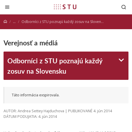
Prejsť na obsah
...
Odborníci z STU poznajú každý zosuv na Slovensku
Verejnosť a médiá
Odborníci z STU poznajú každý
zosuv na Slovensku
Táto informácia exspirovala.
AUTOR: Andrea Settey Hajduchova | PUBLIKOVANÉ 4. jún 2014
DÁTUM PODUJATIA: 4. jún 2014