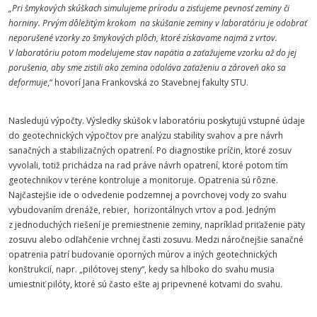
„Pri šmykových skúškach simulujeme prírodu a zisťujeme pevnosť zeminy či
horniny. Prvým dôležitým krokom na skúšanie zeminy v laboratóriu je odobrať
neporušené vzorky zo šmykových plôch, ktoré získavame najmä z vrtov.
V laboratóriu potom modelujeme stav napätia a zaťažujeme vzorku až do jej
porušenia, aby sme zistili ako zemina odoláva zaťaženiu a zároveň ako sa
deformuje
,“ hovorí Jana Frankovská zo Stavebnej fakulty STU.
Nasledujú výpočty. Výsledky skúšok v laboratóriu poskytujú vstupné údaje
do geotechnických výpočtov pre analýzu stability svahov a pre návrh
sanačných a stabilizačných opatrení. Po diagnostike príčin, ktoré zosuv
vyvolali, totiž prichádza na rad práve návrh opatrení, ktoré potom tím
geotechnikov v teréne kontroluje a monitoruje. Opatrenia sú rôzne.
Najčastejšie ide o odvedenie podzemnej a povrchovej vody zo svahu
vybudovaním drenáže, rebier, horizontálnych vrtov a pod. Jedným
z jednoduchých riešení je premiestnenie zeminy, napríklad priťaženie päty
zosuvu alebo odľahčenie vrchnej časti zosuvu. Medzi náročnejšie sanačné
opatrenia patrí budovanie oporných múrov a iných geotechnických
konštrukcií, napr. „pilótovej steny“, kedy sa hlboko do svahu musia
umiestniť pilóty, ktoré sú často ešte aj pripevnené kotvami do svahu.