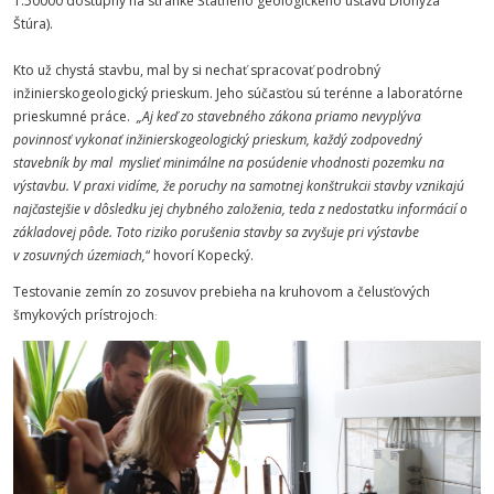
1:50000 dostupný na stránke Štátneho geologického ústavu Dionýza
Štúra).
Kto už chystá stavbu, mal by si nechať spracovať podrobný
inžinierskogeologický prieskum. Jeho súčasťou sú terénne a laboratórne
prieskumné práce.
„Aj keď zo stavebného zákona priamo nevyplýva
povinnosť vykonať inžinierskogeologický prieskum, každý zodpovedný
stavebník by mal myslieť minimálne na posúdenie vhodnosti pozemku na
výstavbu. V praxi vidíme, že poruchy na samotnej konštrukcii stavby vznikajú
najčastejšie v dôsledku jej chybného založenia, teda z nedostatku informácií o
základovej pôde. Toto riziko porušenia stavby sa zvyšuje pri výstavbe
v zosuvných územiach,
“ hovorí Kopecký.
Testovanie zemín zo zosuvov prebieha na kruhovom a čelusťových
šmykových prístrojoch
: