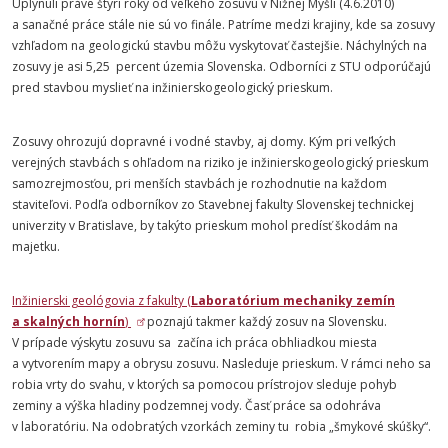
Uplynuli práve štyri roky od veľkého zosuvu v Nižnej Myšli (4.6.2010)
a sanačné práce stále nie sú vo finále. Patríme medzi krajiny, kde sa zosuvy
vzhľadom na geologickú stavbu môžu vyskytovať častejšie. Náchylných na
zosuvy je asi 5,25 percent územia Slovenska. Odborníci z STU odporúčajú
pred stavbou myslieť na inžinierskogeologický prieskum.
Zosuvy ohrozujú dopravné i vodné stavby, aj domy. Kým pri veľkých
verejných stavbách s ohľadom na riziko je inžinierskogeologický prieskum
samozrejmosťou, pri menších stavbách je rozhodnutie na každom
staviteľovi. Podľa odborníkov zo Stavebnej fakulty Slovenskej technickej
univerzity v Bratislave, by takýto prieskum mohol predísť škodám na
majetku.
Inžinierski geológovia z fakulty (
Laboratórium mechaniky zemín
a skalných hornín
)
poznajú takmer každý zosuv na Slovensku.
V prípade výskytu zosuvu sa začína ich práca obhliadkou miesta
a vytvorením mapy a obrysu zosuvu. Nasleduje prieskum. V rámci neho sa
robia vrty do svahu, v ktorých sa pomocou prístrojov sleduje pohyb
zeminy a výška hladiny podzemnej vody. Časť práce sa odohráva
v laboratóriu. Na odobratých vzorkách zeminy tu robia „šmykové skúšky“.