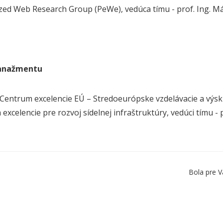
zed Web Research Group (PeWe), vedúca tímu - prof. Ing. Már
anažmentu
entrum excelencie EÚ – Stredoeurópske vzdelávacie a výsk
excelencie pre rozvoj sídelnej infraštruktúry, vedúci tímu - 
Bola pre V