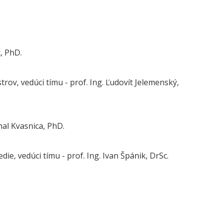
lave
, PhD.
rov, vedúci tímu - prof. Ing. Ľudovít Jelemenský,
hal Kvasnica, PhD.
ie, vedúci tímu - prof. Ing. Ivan Špánik, DrSc.