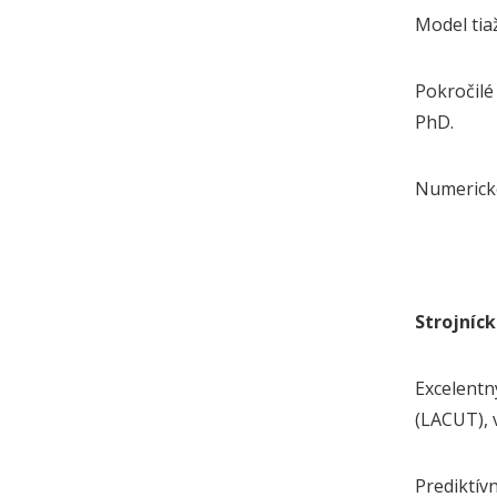
Model tia
Pokročilé
PhD.
Numerické
Strojníck
Excelentn
(LACUT), v
Prediktív