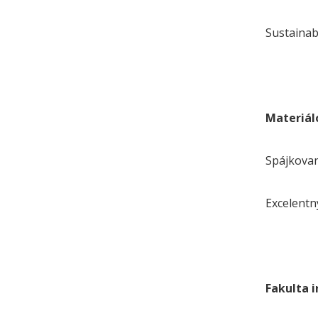
Sustainab
Materiál
Spájkovan
Excelentný
Fakulta 