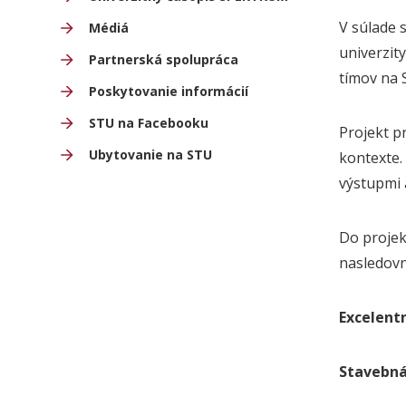
V súlade 
Médiá
univerzit
Partnerská spolupráca
tímov na S
Poskytovanie informácií
STU na Facebooku
Projekt p
Ubytovanie na STU
kontexte.
výstupmi 
Do projek
nasledovn
Excelent
Stavebná