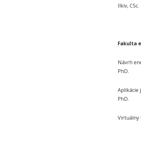
Ilkiv, CSc.
Fakulta 
Návrh ene
PhD.
Aplikácie 
PhD.
Virtuálny 