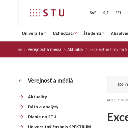
Prejsť na obsah
SvF
SjF
FEI
Univerzita
Uchádzači
Študenti
Absolve
Verejnosť a médiá
Aktuality
Excelentné tímy na 
Verejnosť a médiá
Táto in
Aktuality
AUTOR: M. M
Dáta a analýzy
Exc
Dianie na STU
Univerzitný časopis SPEKTRUM