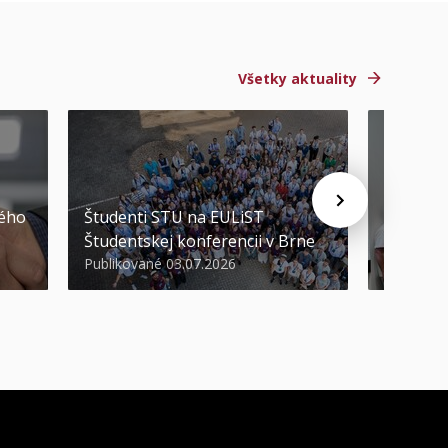
Všetky aktuality
STU ocen
kého
Študenti STU na EULiST
najúspeš
Študentskej konferencii v Brne
športov
Publikované 03.07.2026
Publikova