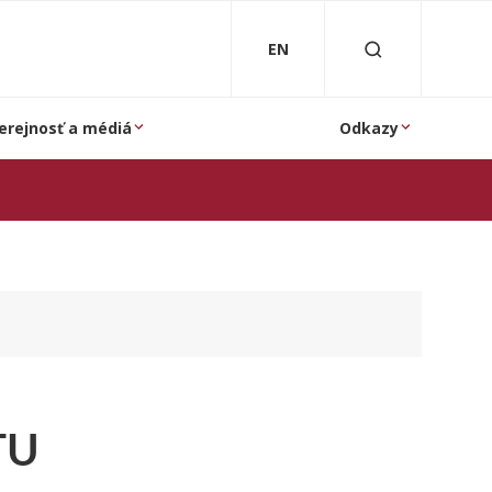
EN
erejnosť a médiá
Odkazy
TU