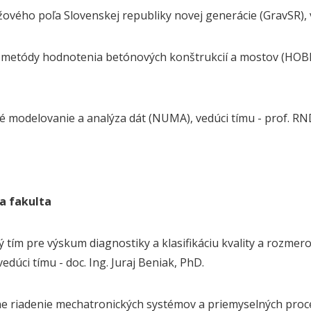
žového poľa Slovenskej republiky novej generácie (GravSR), ve
 metódy hodnotenia betónových konštrukcií a mostov (HOBEKO
 modelovanie a analýza dát (NUMA), vedúci tímu - prof. RND
a fakulta
ý tím pre výskum diagnostiky a klasifikáciu kvality a rozmer
edúci tímu - doc. Ing. Juraj Beniak, PhD.
ne riadenie mechatronických systémov a priemyselných proce