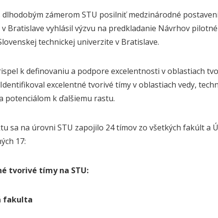
s dlhodobým zámerom STU posilniť medzinárodné postavenie 
y v Bratislave vyhlásil výzvu na predkladanie Návrhov pilotné
lovenskej technickej univerzite v Bratislave.
rispel k definovaniu a podpore excelentnosti v oblastiach t
 Identifikoval excelentné tvorivé tímy v oblastiach vedy, t
a potenciálom k ďalšiemu rastu.
tu sa na úrovni STU zapojilo 24 tímov zo všetkých fakúlt a
ých 17:
né tvorivé tímy na STU:
 fakulta