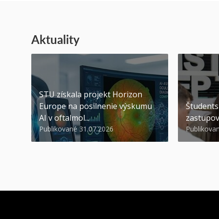
Aktuality
STU získala projekt Horizon
Europe na posilnenie výskumu
Študents
AI v oftalmol...
zastupov
Publikované 31.07.2026
Publikova