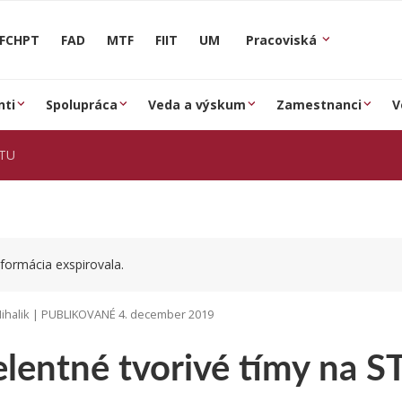
FCHPT
FAD
MTF
FIIT
UM
Pracoviská
nti
Spolupráca
Veda a výskum
Zamestnanci
V
STU
formácia exspirovala.
ihalik | PUBLIKOVANÉ 4. december 2019
elentné tvorivé tímy na S