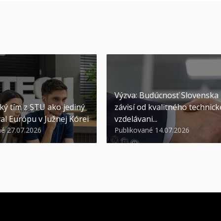
Výzva: Budúcnosť Slovenska
ký tím z STU ako jediný
závisí od kvalitného technic
al Európu v Južnej Kórei
vzdelávani...
né 27.07.2026
Publikované 14.07.2026