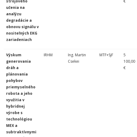
strojového
€
učenia na
analýzu
degradácie a
obnovu signálu v
nositeľných EKG
zariadeniach
Výskum
IRHM
Ing. Martin
MTF+SjF
5
generovania
Csekei
100,00
dráh a
€
plánovania
pohybov
priemyselného
robota a jeho
využitia v
hybridnej
výrobe s
technológiou
MEX a
subtraktívnymi