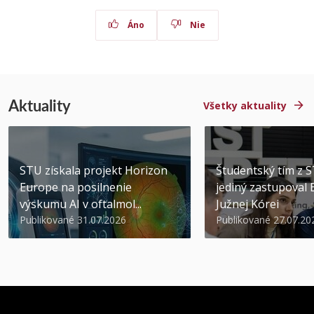
Áno
Nie
Aktuality
Všetky aktuality
STU získala projekt Horizon
Študentský tím z 
Europe na posilnenie
jediný zastupoval 
výskumu AI v oftalmol...
Južnej Kórei
Publikované 31.07.2026
Publikované 27.07.20