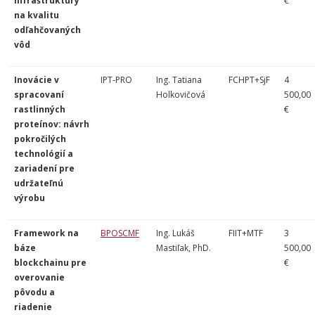
infraštruktúry
€
na kvalitu
odľahčovaných
vôd
Inovácie v
IPT‐PRO
Ing. Tatiana
FCHPT+SjF
4
spracovaní
Holkovičová
500,00
rastlinných
€
proteínov: návrh
pokročilých
technológií a
zariadení pre
udržateľnú
výrobu
Framework na
BPOSCMF
Ing. Lukáš
FIIT+MTF
3
báze
Mastiľak, PhD.
500,00
blockchainu pre
€
overovanie
pôvodu a
riadenie