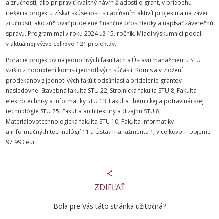
a zručnosti, ako pripraviť kvalitný návrh žiadosti o grant, v priebehu
riešenia projektu získať skúsenosti s napĺňaním aktivít projektu a na záver
zručnosti, ako zúčtovať pridelené finančné prostriedky a napísať záverečnú
správu. Program mal v roku 2024 už 15. ročník. Mladí výskumníci podali
v aktuálnej výzve celkovo 121 projektov.
Poradie projektov na jednotlivých fakultách a Ústavu manažmentu STU
vzišlo z hodnotení komisií jednotlivých súčastí. Komisia v zložení
prodekanov z jednotlivých fakúlt odsúhlasila pridelenie grantov
nasledovne: Stavebná fakulta STU 22, Strojnícka fakulta STU 8, Fakulta
elektrotechniky a informatiky STU 13, Fakulta chemickej a potravinárskej
technológie STU 25, Fakulta architektúry a dizajnu STU 8,
Materiálovotechnologická fakulta STU 10, Fakulta informatiky
a informačných technológií 11 a Ústav manažmentu 1, v celkovom objeme
97 990 eur.
ZDIEĽAŤ
Bola pre Vás táto stránka užitočná?