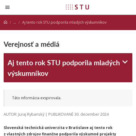
Prejsť na obsah
...
Aj tento rok STU podporila mladých výskumníkov
Verejnosť a médiá
Aj tento rok STU podporila mladých
výskumníkov
Táto informácia exspirovala.
AUTOR: Juraj Rybanský | PUBLIKOVANÉ 30. december 2024
Slovenská technická univerzita v Bratislave aj tento rok
z vlastných zdrojov finančne podporila výskumné projekty