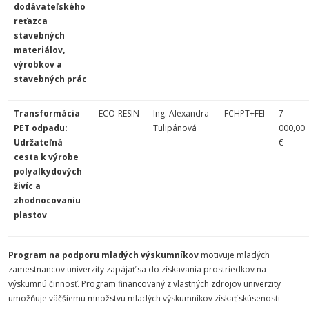
dodávateľského
reťazca
stavebných
materiálov,
výrobkov a
stavebných prác
Transformácia
ECO-RESIN
Ing. Alexandra
FCHPT+FEI
7
PET odpadu:
Tulipánová
000,00
Udržateľná
€
cesta k výrobe
polyalkydových
živíc a
zhodnocovaniu
plastov
Program na podporu mladých výskumníkov
motivuje mladých
zamestnancov univerzity zapájať sa do získavania prostriedkov na
výskumnú činnosť. Program financovaný z vlastných zdrojov univerzity
umožňuje väčšiemu množstvu mladých výskumníkov získať skúsenosti