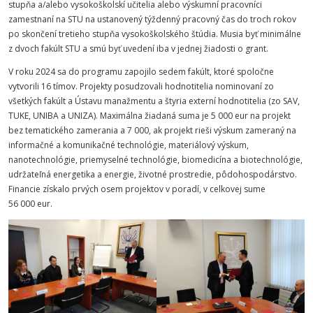
stupňa a/alebo vysokoškolskí učitelia alebo výskumní pracovníci
zamestnaní na STU na ustanovený týždenný pracovný čas do troch rokov
po skončení tretieho stupňa vysokoškolského štúdia. Musia byť minimálne
z dvoch fakúlt STU a smú byť uvedení iba v jednej žiadosti o grant.
V roku 2024 sa do programu zapojilo sedem fakúlt, ktoré spoločne
vytvorili 16 tímov. Projekty posudzovali hodnotitelia nominovaní zo
všetkých fakúlt a Ústavu manažmentu a štyria externí hodnotitelia (zo SAV,
TUKE, UNIBA a UNIZA). Maximálna žiadaná suma je 5 000 eur na projekt
bez tematického zamerania a 7 000, ak projekt rieši výskum zameraný na
informačné a komunikačné technológie, materiálový výskum,
nanotechnológie, priemyselné technológie, biomedicína a biotechnológie,
udržateľná energetika a energie, životné prostredie, pôdohospodárstvo.
Financie získalo prvých osem projektov v poradí, v celkovej sume
56 000 eur.