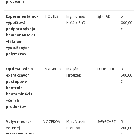
procesmi
Experimentálno-
FIPOLTEST
Ing. Tomáš
SjF+FAD
5
výpočtová
Koščo, PhD.
000,00
podpora vývoja
€
komponentov z
vláknami
vystužených
polymérov
Optimalizácia
ENVIGREEN
Ing. Ján
FCHPT+FIIT
3
extrakčných
Hrouzek
500,00
postupov v
€
kontrole
kontaminácie
včelích
produktov
Vplyv modro-
MOZEKOV
Mgr. Maksim
SvF+FCHPT
5
zelenej
Portnov
200,00