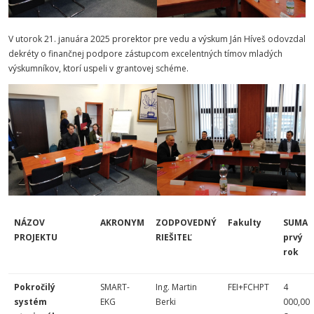
V utorok 21. januára 2025 prorektor pre vedu a výskum Ján Híveš odovzdal
dekréty o finančnej podpore zástupcom excelentných tímov mladých
výskumníkov, ktorí uspeli v grantovej schéme.
NÁZOV
AKRONYM
ZODPOVEDNÝ
Fakulty
SUMA
PROJEKTU
RIEŠITEĽ
prvý
rok
Pokročilý
SMART-
Ing. Martin
FEI+FCHPT
4
systém
EKG
Berki
000,00