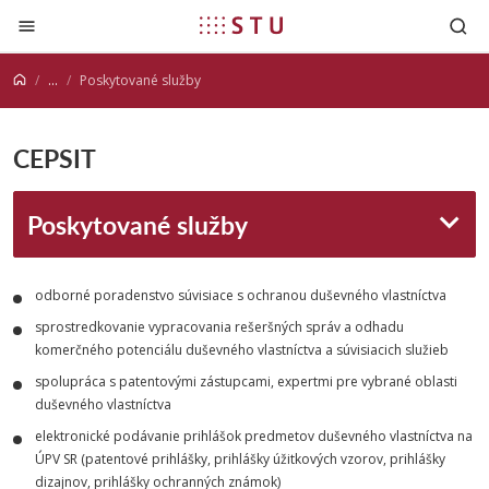
Prejsť na obsah
...
Poskytované služby
CEPSIT
Poskytované služby
odborné poradenstvo súvisiace s ochranou duševného vlastníctva
sprostredkovanie vypracovania rešeršných správ a odhadu
komerčného potenciálu duševného vlastníctva a súvisiacich služieb
spolupráca s patentovými zástupcami, expertmi pre vybrané oblasti
duševného vlastníctva
elektronické podávanie prihlášok predmetov duševného vlastníctva na
ÚPV SR (patentové prihlášky, prihlášky úžitkových vzorov, prihlášky
dizajnov, prihlášky ochranných známok)