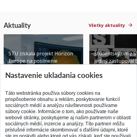
Aktuality
Všetky aktuality
STU získala projekt Horizon
Študentský tím z 
Europe na posilnenie
jediný zastupoval 
výskumu AI v oftalmol...
Južnej Kórei
Nastavenie ukladania cookies
Publikované 31.07.2026
Publikované 27.07.20
Táto webstránka používa súbory cookies na
prispôsobenie obsahu a reklám, poskytovanie funkcií
sociálnych médií a analýzu návštevnosti používame
súbory cookie. Informácie o tom, ako používate naše
webové stránky, poskytujeme aj našim partnerom v oblasti
SPÄŤ NA VRCH
sociálnych médií, inzercie a analýzy. Títo partneri môžu
príslušné informácie skombinovať s ďalšími údajmi, ktoré
ste im poskytli alebo ktoré od vás získali, keď ste používali