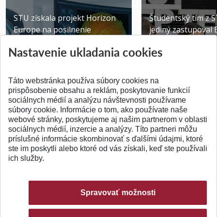
STU získala projekt Horizon
Študentský tím z 
Europe na posilnenie
jediný zastupoval 
výskumu AI v oftalmol...
Južnej Kórei
Nastavenie ukladania cookies
Publikované 31.07.2026
Publikované 27.07.20
Táto webstránka používa súbory cookies na
prispôsobenie obsahu a reklám, poskytovanie funkcií
sociálnych médií a analýzu návštevnosti používame
súbory cookie. Informácie o tom, ako používate naše
webové stránky, poskytujeme aj našim partnerom v oblasti
SPÄŤ NA VRCH
sociálnych médií, inzercie a analýzy. Títo partneri môžu
príslušné informácie skombinovať s ďalšími údajmi, ktoré
ste im poskytli alebo ktoré od vás získali, keď ste používali
ich služby.
Spravovať možnosti