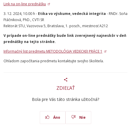
Link na on-line prednášku
3. 12. 2024, 10.00 h -
Etika vo výskume, vedecká integrita
- RNDr. Soňa
Ftáčniková, PhD., CVTI SR
Rektorát STU, Vazovova 5, Bratislava, 1. posch., miestnosť A212
V prípade on-line prednášky bude link zverejnený najneskôr v deň
prednášky na tejto stránke.
Informačný list predmetu METODOLÓGIA VEDECKEJ PRÁCE 1
Ohľadom započítania predmetu kontaktujte svojho školiteľa.
ZDIEĽAŤ
Bola pre Vás táto stránka užitočná?
Áno
Nie