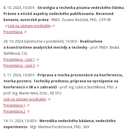
8. 10. 2024, 10.00 h -
Stratégia a technika písania vedeckého článku.
Právne a etické aspekty vedeckého publikovania. Recenzné
konanie, autorské práva
- RNDr. Zuzana Stožická, PhD., CVTI SR
Link na záznam prednášky
Prezentácia
28. 10. 2024 (výnimočne v pondelok!), 10.00 h -
Kvalitatívne
a kvantitatívne analytické metódy a techniky
- prof. RNDr. Beáta
Stehlíková, CSc.
Prezentácia - časť 1
Prezentácia - časť 2
5. 11. 2024, 10.00 h -
Príprava a tvorba prezentácie na konferenciu,
tvorba posteru. Techniky prednesu, príprava na vystúpenie na
konferencii v SR a v zahraničí
- prof. Ing. Ľubica Stuchlíková, PhD. a
prof. Ing. Martin Weis, DrSc., FEI STU
Link na záznam prednášky
Prezentácia 1
Prezentácia 2
19. 11. 2024, 10.00 h -
Metodika vedeckého bádania, vedeckého
experimentu
- Mgr. Martina Porubčinová, PhD., SAV