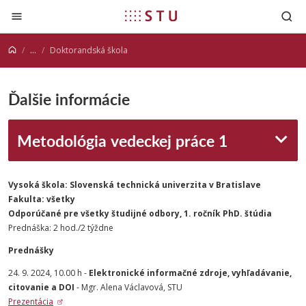
Prejsť na obsah
...
Doktorandská škola
Ďalšie informácie
Metodológia vedeckej práce 1
Vysoká škola: Slovenská technická univerzita v Bratislave
Fakulta: všetky
Odporúčané pre všetky študijné odbory, 1. ročník PhD. štúdia
Prednáška: 2 hod./2 týždne
Prednášky
24. 9. 2024, 10.00 h -
Elektronické informačné zdroje, vyhľadávanie,
citovanie a DOI
- Mgr. Alena Václavová, STU
Prezentácia