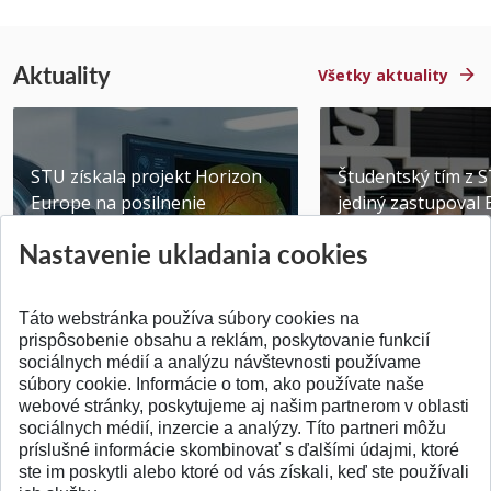
Aktuality
Všetky aktuality
STU získala projekt Horizon
Študentský tím z 
Europe na posilnenie
jediný zastupoval 
výskumu AI v oftalmol...
Južnej Kórei
Nastavenie ukladania cookies
Publikované 31.07.2026
Publikované 27.07.20
Táto webstránka používa súbory cookies na
prispôsobenie obsahu a reklám, poskytovanie funkcií
sociálnych médií a analýzu návštevnosti používame
súbory cookie. Informácie o tom, ako používate naše
webové stránky, poskytujeme aj našim partnerom v oblasti
SPÄŤ NA VRCH
sociálnych médií, inzercie a analýzy. Títo partneri môžu
príslušné informácie skombinovať s ďalšími údajmi, ktoré
ste im poskytli alebo ktoré od vás získali, keď ste používali