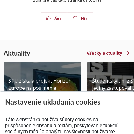
Bola pre Vás táto stránka užitočná?
Áno
Nie
Aktuality
Všetky aktuality
STU získala projekt Horizon
Študentský tím z 
Europe na posilnenie
jediný zastupoval 
výskumu AI v oftalmol...
Južnej Kórei
Nastavenie ukladania cookies
Publikované 31.07.2026
Publikované 27.07.20
Táto webstránka používa súbory cookies na
prispôsobenie obsahu a reklám, poskytovanie funkcií
sociálnych médií a analýzu návštevnosti používame