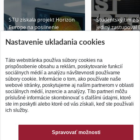
STU získala projekt Horizon
Študentský tím z 
Europe na posilnenie
jediný zastupoval 
výskumu AI v oftalmol...
Južnej Kórei
Nastavenie ukladania cookies
Publikované 31.07.2026
Publikované 27.07.20
Táto webstránka používa súbory cookies na
prispôsobenie obsahu a reklám, poskytovanie funkcií
sociálnych médií a analýzu návštevnosti používame
súbory cookie. Informácie o tom, ako používate naše
webové stránky, poskytujeme aj našim partnerom v oblasti
SPÄŤ NA VRCH
sociálnych médií, inzercie a analýzy. Títo partneri môžu
príslušné informácie skombinovať s ďalšími údajmi, ktoré
ste im poskytli alebo ktoré od vás získali, keď ste používali
ich služby.
Spravovať možnosti