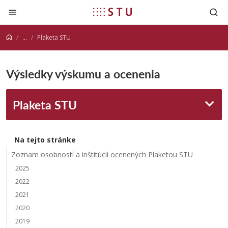
Prejsť na obsah
...
Plaketa STU
Výsledky výskumu a ocenenia
Plaketa STU
Na tejto stránke
Zoznam osobností a inštitúcií ocenených Plaketou STU
2025
2022
2021
2020
2019