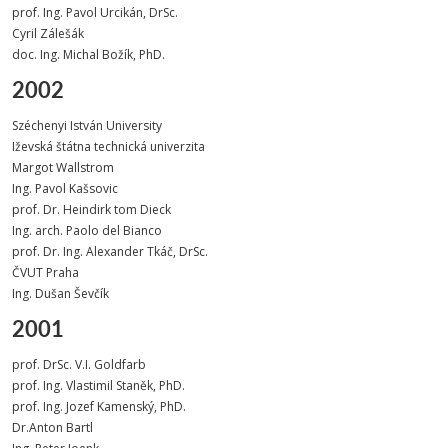
prof. Ing. Pavol Urcikán, DrSc.
Cyril Zálešák
doc. Ing. Michal Božík, PhD.
2002
Széchenyi István University
Iževská štátna technická univerzita
Margot Wallstrom
Ing. Pavol Kašsovic
prof. Dr. Heindirk tom Dieck
Ing. arch. Paolo del Bianco
prof. Dr. Ing. Alexander Tkáč, DrSc.
ČVUT Praha
Ing. Dušan Ševčík
2001
prof. DrSc. V.I. Goldfarb
prof. Ing. Vlastimil Staněk, PhD.
prof. Ing. Jozef Kamenský, PhD.
Dr.Anton Bartl