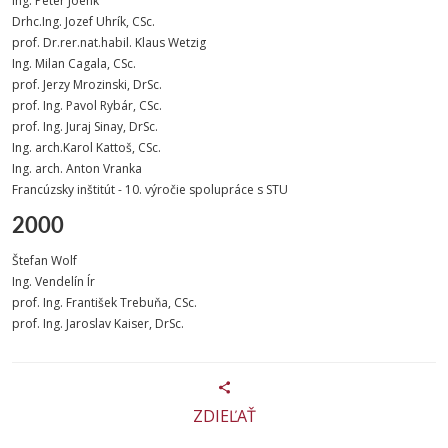
Ing. Peter Joenk
Drhc.Ing. Jozef Uhrík, CSc.
prof. Dr.rer.nat.habil. Klaus Wetzig
Ing. Milan Cagala, CSc.
prof. Jerzy Mrozinski, DrSc.
prof. Ing. Pavol Rybár, CSc.
prof. Ing. Juraj Sinay, DrSc.
Ing. arch.Karol Kattoš, CSc.
Ing. arch. Anton Vranka
Francúzsky inštitút - 10. výročie spolupráce s STU
2000
Štefan Wolf
Ing. Vendelín Ír
prof. Ing. František Trebuňa, CSc.
prof. Ing. Jaroslav Kaiser, DrSc.
ZDIEĽAŤ