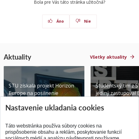
Bola pre Vás táto stránka užitočná?
Áno
Nie
Aktuality
Všetky aktuality
STU získala projekt Horizon
Študentský tím z 
Europe na posilnenie
jediný zastupoval 
výskumu AI v oftalmol...
Južnej Kórei
Nastavenie ukladania cookies
Publikované 31.07.2026
Publikované 27.07.20
Táto webstránka používa súbory cookies na
prispôsobenie obsahu a reklám, poskytovanie funkcií
sociálnych médií a analýzu návštevnosti používame