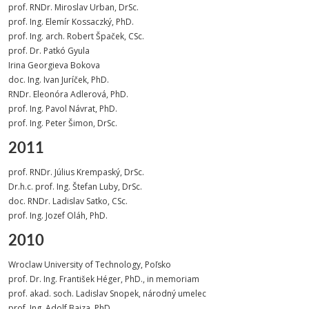
prof. RNDr. Miroslav Urban, DrSc.
prof. Ing. Elemír Kossaczký, PhD.
prof. Ing. arch. Robert Špaček, CSc.
prof. Dr. Patkó Gyula
Irina Georgieva Bokova
doc. Ing. Ivan Juríček, PhD.
RNDr. Eleonóra Adlerová, PhD.
prof. Ing. Pavol Návrat, PhD.
prof. Ing. Peter Šimon, DrSc.
2011
prof. RNDr. Július Krempaský, DrSc.
Dr.h.c. prof. Ing. Štefan Luby, DrSc.
doc. RNDr. Ladislav Satko, CSc.
prof. Ing. Jozef Oláh, PhD.
2010
Wroclaw University of Technology, Poľsko
prof. Dr. Ing. František Héger, PhD., in memoriam
prof. akad. soch. Ladislav Snopek, národný umelec
prof. Ing. Adolf Bajza, PhD.