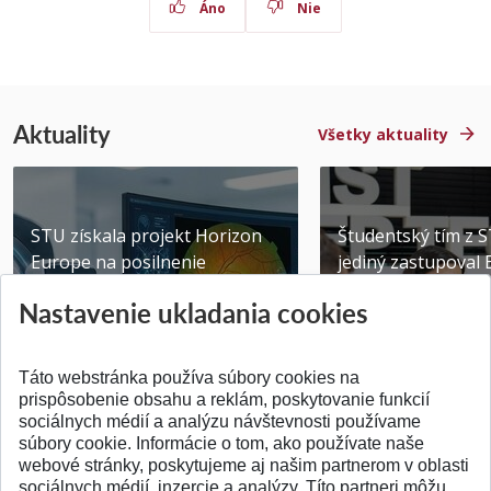
Áno
Nie
Aktuality
Všetky aktuality
STU získala projekt Horizon
Študentský tím z 
Europe na posilnenie
jediný zastupoval 
výskumu AI v oftalmol...
Južnej Kórei
Nastavenie ukladania cookies
Publikované 31.07.2026
Publikované 27.07.20
Táto webstránka používa súbory cookies na
prispôsobenie obsahu a reklám, poskytovanie funkcií
sociálnych médií a analýzu návštevnosti používame
súbory cookie. Informácie o tom, ako používate naše
webové stránky, poskytujeme aj našim partnerom v oblasti
SPÄŤ NA VRCH
sociálnych médií, inzercie a analýzy. Títo partneri môžu