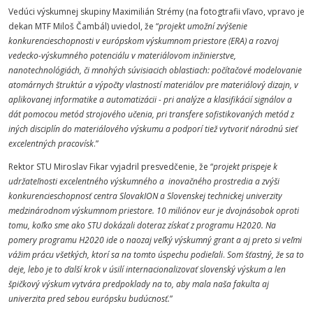
Vedúci výskumnej skupiny Maximilián Strémy (na fotogtrafii vľavo, vpravo je
dekan MTF Miloš Čambál) uviedol, že “
projekt umožní zvýšenie
konkurencieschopnosti v európskom výskumnom priestore (ERA) a rozvoj
vedecko-výskumného potenciálu v materiálovom inžinierstve,
nanotechnológiách, či mnohých súvisiacich oblastiach: počítačové modelovanie
atomárnych štruktúr a výpočty vlastností materiálov pre materiálový dizajn, v
aplikovanej informatike a automatizácii - pri analýze a klasifikácií signálov a
dát pomocou metód strojového učenia, pri transfere sofistikovaných metód z
iných disciplín do materiálového výskumu a podporí tiež vytvoriť národnú sieť
excelentných pracovísk
.”
Rektor STU Miroslav Fikar vyjadril presvedčenie, že “
projekt prispeje k
udržateľnosti excelentného výskumného a inovačného prostredia a zvýši
konkurencieschopnosť centra SlovakION a Slovenskej technickej univerzity
medzinárodnom výskumnom priestore. 10 miliónov eur je dvojnásobok oproti
tomu, koľko sme ako STU dokázali doteraz získať z programu H2020. Na
pomery programu H2020 ide o naozaj veľký výskumný grant a aj preto si veľmi
vážim prácu všetkých, ktorí sa na tomto úspechu podieľali
.
Som šťastný, že sa to
deje, lebo je to ďalší krok v úsilí internacionalizovať slovenský výskum a len
špičkový výskum vytvára predpoklady na to, aby mala naša fakulta aj
univerzita pred sebou európsku budúcnosť.
”