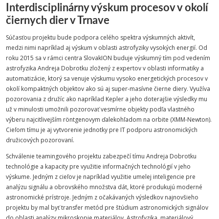
Interdisciplinárny výskum procesov v okolí
čiernych dier v Trnave
Súčasťou projektu bude podpora celého spektra výskumných aktivít,
medzi nimi napríklad aj výskum v oblasti astrofyziky vysokých energií. Od
roku 2015 sa v rámci centra SlovakION buduje výskumný tím pod vedením
astrofyzika Andreja Dobrotku zložený z expertov v oblasti informatiky a
automatizácie, ktorý sa venuje výskumu vysoko energetických procesov v
okolí kompaktných objektov ako sú aj super-masívne čierne diery. Využíva
pozorovania z družíc ako napríklad Kepler a jeho doterajšie výsledky mu
už v minulosti umožnili pozorovať vesmírne objekty podľa vlastného
výberu najcitlivejším
röntgenovym ďalekohľadom na orbite (XMM-Newton).
Cieľom tímu je aj vytvorenie jednotky pre IT podporu astronomických
družicových pozorovaní.
Schválenie teamingového projektu zabezpečí tímu Andreja Dobrotku
technológie a kapacity pre využitie informačných technológií v jeho
výskume. Jedným z cieľov je napríklad využitie umelej inteligencie pre
analýzu signálu a obrovského množstva dát, ktoré produkujú moderné
astronomické prístroje. Jedným z očakávaných výsledkov najnovšieho
projektu by mal byť transfer metód pre štúdium astronomických signálov
do oblasti analýzy mikroskopie materiálov. Astrofyzika, materiálový