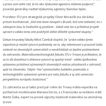
a preto som veľmi rád, že ho ako Výskumná agentúra môžeme podporiť
,“
povedal generálny riaditeľ Výskumnej agentúry Stanislav Sipko.
Prorektor STU pre strategické projekty Oliver Moravčík (na obrázku)
pritom konštatoval: „
Keď sme tesne neuspeli v Bruseli, boli sme nešťastní, no s
odstupom času to hodnotím aj pozitívne - získali sme čas a príležitosť projekt
upraviť a vďaka tomu sme podchytili ďalšie dôležité výskumné skupiny.
”
Dekan trnavskej fakulty Miloš Čambál doplnil, že "
práve vďaka týmto
úspechom je možné vytvoriť podmienky na to, aby talentovaní a pracovití ľudia
ostávali na slovenských univerzitách a neodchádzali za lepšími podmienkami
do zahraničia. Materiálovotechnologická fakulta STU v Trnave je príkladom, že
sa to dá dosiahnuť a dokonca vytvoriť aj opačný trend - vďaka špičkovému
vybaveniu pritiahnuť významných slovenských vedcov pôsobiacich v zahraničí,
späť na Slovensko. Takýto “mix” výnimočného ľudského potenciálu a
technologického vybavenia vytvára pre našu fakultu a aj celú univerzitu
perspektívnu európsku budúcnosť.”
Zo zahraničia sa už takto pred pár rokmi do Trnavy vrátila expertka na
počítačové modelovanie Mariana Derzsi, a z Francúzska sa nedávno vrátil
Martin Šulka, expert na presné výpočty vlastností materiálov na atomárnej
úrovni.