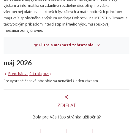
výskum a informatika sú zdanlivo rozdielne disciplíny, no vďaka
všeobecnej platnosti niektorých fyzikálnych a matematických princípov
majú veľa spoločného a výskum Andreja Dobrotku na MTF STU v Trnave je
tak typickým príkladom interdisciplinárneho výskumu špičkovej
medzinárodnej úrovne.
Filtre a možnosti zobrazenia
máj 2026
Predchádzajúci rok
(2025)
Pre vybrané časové obdobie sa nenašiel žiaden záznam
ZDIEĽAŤ
Bola pre Vás táto stránka užitočná?