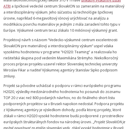
Materiálovotechnologickej fakulte STU v Trnave
unikátny výskumný ústav
ATRI
a špičkové vedecké centrum SlovakION so zameraním na materiálový
a interdisciplinárny výskum. Jeho súčasťou sú technológie špičkovej
úrovne, napríklad 6-megavoltový iónový urýchľovač na analýzu a
modifikáciu povrchu materiálov je jedným z mála zariadení tohto typu v
Európe. Výskumné centrum teraz získalo 10 miliónový výskumný grant.
Projektový návrh s názvom “Vedecko-výskumné centrum excelentnosti
SlovakION pre materiálový a interdisciplinárny výskum” uspel vďaka
vysokému hodnoteniu v programe "H2020: Teaming" a realizovala ho
riešiteľská skupina pod vedením Maximiliána Strémyho. Niekoľkoročný
proces príprav projektu uzavrel rektor Slovenskej technickej univerzity
Miroslav Fikar a riaditeľ Výskumnej agentúry Stanislav Sipko podpisom
zmluvy.
Projekt sa pôvodne uchádzal o podporu v rámci európskeho programu
H2020, výsledky medzinárodného hodnotenia ho posunuli do zoznamu
TOP 20 z viac než 800 podaných návrhov, no do finálneho short-listu
podporených projektov sa v Bruseli napokon nedostal. Podpora projektu
z Výskumnej agentúry je výsledkom dohody, podľa ktorej projekty, ktoré
získali v rámci H2020 vysoké hodnotenie budú podporené z prostriedkov
európskych štrukturálnych fondov na národnej úrovni.
„
Projekt SlovakION je
možné považovať za etalón slovenskej vedy, získal vysoké hodnotenie v Bruseli