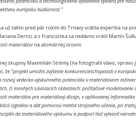
ského potenciálu a technologického vybavenia vytvára pre našu f
pektívnu európsku budúcnosť.”
sa už takto pred pár rokmi do Trnavy vrátila expertka na po
riana Derzsi, a z Francúzska sa nedávno vrátil Martin Šulk
ostí materiálov na atomárnej úrovni.
ej skupiny Maximilián Strémy (na fotogtrafii vľavo, vpravo
, že “
projekt umožní zvýšenie konkurencieschopnosti v európ
 a rozvoj vedecko-výskumného potenciálu v materiálovom inžinier
ch, či mnohých súvisiacich oblastiach: počítačové modelovanie 
ostí materiálov pre materiálový dizajn, v aplikovanej informatike 
ikácií signálov a dát pomocou metód strojového učenia, pri trans
isciplín do materiálového výskumu a podporí tiež vytvoriť národn