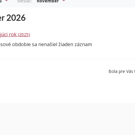
6
Mesiac:
november
r 2026
júci rok
(2025)
asové obdobie sa nenašiel žiaden záznam
Bola pre Vás 