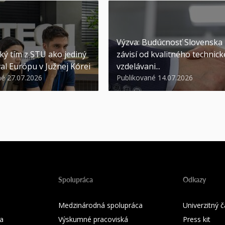
Výzva: Budúcnosť Slovenska
ký tím z STU ako jediný
závisí od kvalitného technic
al Európu v Južnej Kórei
vzdelávani...
né 27.07.2026
Publikované 14.07.2026
Spolupráca
Odkazy
Medzinárodná spolupráca
Univerzitný
a
Výskumné pracoviská
Press kit