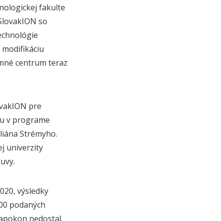
nologickej fakulte
SlovakION so
echnológie
 modifikáciu
umné centrum teraz
ovakION pre
iu v programe
liána Strémyho.
j univerzity
uvy.
020, výsledky
800 podaných
napokon nedostal.