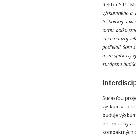
Rektor STU Mir
výskumného a in
technickej univ
tomu, koľko sm
ide o naozaj ve
podieľali
.
Som šť
a len špičkový 
európsku budúc
Interdisci
Súčasťou proje
výskum v oblas
buduje výskumn
informatiky a 
kompaktných ob