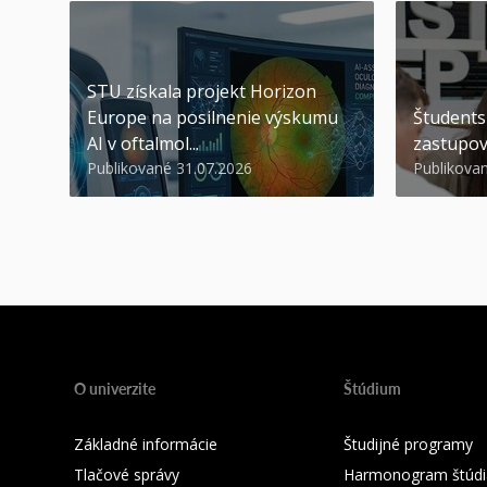
STU získala projekt Horizon
Europe na posilnenie výskumu
Študents
AI v oftalmol...
zastupov
Publikované 31.07.2026
Publikova
O univerzite
Štúdium
Základné informácie
Študijné programy
Tlačové správy
Harmonogram štúdi