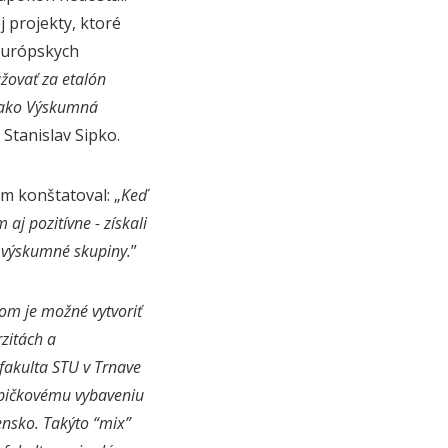
 projekty, ktoré
európskych
žovať za etalón
o ako Výskumná
 Stanislav Sipko.
m konštatoval: „
Keď
aj pozitívne - získali
é výskumné skupiny.
”
om je možné vytvoriť
rzitách a
fakulta STU v Trnave
 špičkovému vybaveniu
ensko. Takýto “mix”