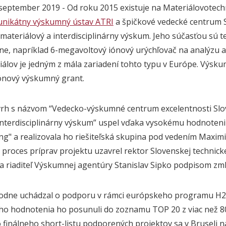
. september 2019 - Od roku 2015 existuje na Materiálovotech
unikátny výskumný ústav ATRI
a špičkové vedecké centrum 
ateriálový a interdisciplinárny výskum. Jeho súčasťou sú t
ne, napríklad 6-megavoltový iónový urýchľovač na analýzu a
álov je jedným z mála zariadení tohto typu v Európe. Výsk
iónový výskumný grant.
vrh s názvom “Vedecko-výskumné centrum excelentnosti Sl
 interdisciplinárny výskum” uspel vďaka vysokému hodnoten
g" a realizovala ho riešiteľská skupina pod vedením Maximi
proces príprav projektu uzavrel rektor Slovenskej technicke
 a riaditeľ Výskumnej agentúry Stanislav Sipko podpisom zml
vodne uchádzal o podporu v rámci európskeho programu H2
o hodnotenia ho posunuli do zoznamu TOP 20 z viac než 
 finálneho short-listu podporených projektov sa v Bruseli 