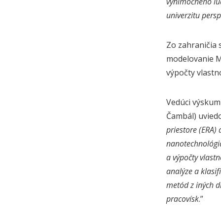
výnimočného ľud
univerzitu pers
Zo zahraničia 
modelovanie Ma
výpočty vlastn
Vedúci výskumn
Čambál) uviedol
priestore (ERA)
nanotechnológiá
a výpočty vlastn
analýze a klasif
metód z iných d
pracovísk
.”