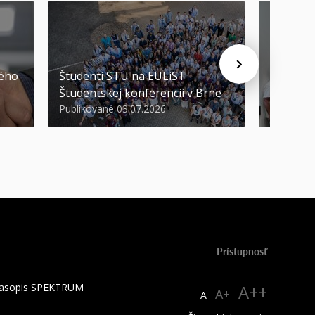
STU ocen
kého
Študenti STU na EULiST
najúspeš
Študentskej konferencii v Brne
športov
Publikované 03.07.2026
Publikova
Prístupnosť
 časopis SPEKTRUM
A++
A+
A