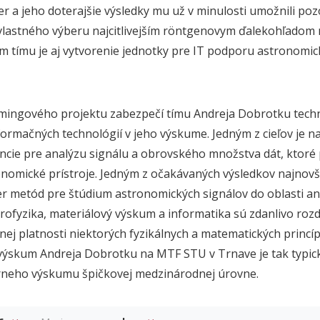
er a jeho doterajšie výsledky mu už v minulosti umožnili po
vlastného výberu najcitlivejším
röntgenovym ďalekohľadom 
m tímu je aj vytvorenie jednotky pre IT podporu astronomic
mingového projektu zabezpečí tímu Andreja Dobrotku techn
formačných technológií v jeho výskume. Jedným z cieľov je na
encie pre analýzu signálu a obrovského množstva dát, ktoré
omické prístroje. Jedným z očakávaných výsledkov najnovš
er metód pre štúdium astronomických signálov do oblasti a
rofyzika, materiálový výskum a informatika sú zdanlivo rozdi
ej platnosti niektorých fyzikálnych a matematických princí
výskum Andreja Dobrotku na MTF STU v Trnave je tak typi
nárneho výskumu špičkovej medzinárodnej úrovne.