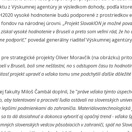
tu z Výskumnej agentúry je výsledkom dohody, podľa ktorej
ci H2020 vysoké hodnotenie budú podporené z prostriedkov 
 fondov na národnej úrovni.
„
Projekt SlovakION je možné pova
, získal vysoké hodnotenie v Bruseli a preto som veľmi rád, že h
me podporiť
,“ povedal generálny riaditeľ Výskumnej agentúry
pre strategické projekty Oliver Moravčík (na obrázku) prito
li v Bruseli, boli sme nešťastní, no s odstupom času to hodnotím 
žitosť projekt upraviť a vďaka tomu sme podchytili ďalšie dôležit
j fakulty Miloš Čambál doplnil, že "
práve vďaka týmto úspech
 aby talentovaní a pracovití ľudia ostávali na slovenských unive
 lepšími podmienkami do zahraničia. Materiálovotechnologická 
e sa to dá dosiahnuť a dokonca vytvoriť aj opačný trend - vďaka
amných slovenských vedcov pôsobiacich v zahraničí, späť na Slov