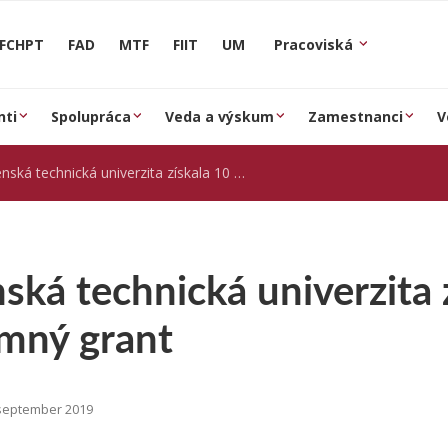
FCHPT
FAD
MTF
FIIT
UM
Pracoviská
nti
Spolupráca
Veda a výskum
Zamestnanci
V
á technická univerzita získala 10 miliónový výskumný grant
ská technická univerzita 
mný grant
september 2019