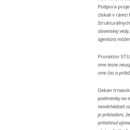
Podpora projek
získali v rám
štrukturálnych
slovenskej vedy
agentúra môže
Prorektor STU 
sme tesne neuspe
sme čas a príle
Dekan trnavske
podmienky na to,
neodchádzali za
je príkladom, ž
pritiahnuť význ