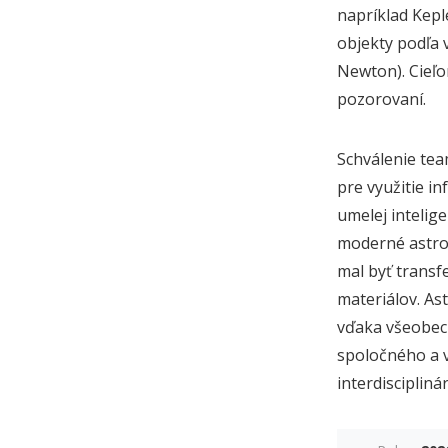
napríklad Kepl
objekty podľa 
Newton). Cieľo
pozorovaní.
Schválenie tea
pre využitie in
umelej intelig
moderné astron
mal byť transf
materiálov. Ast
vďaka všeobecn
spoločného a 
interdiscipli