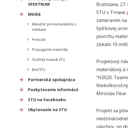
Bratislava, 27
SPEKTRUM
STU v Trnave
Médiá
zameraním na m
Manažér pre komunikáciu s
špičkovej úrov
médiami
povrchu materi
Press kit
získalo 10 mil
Propagačné materiály
Grafický manuál STU
Projektový ná
materiálový a
Buď STU
"H2020: Teamin
Partnerská spolupráca
Niekoľkoročný 
Poskytovanie informácií
Miroslav Fikar
STU na Facebooku
Ubytovanie na STU
Projekt sa pô
medzinárodnéh
návrhov, no do