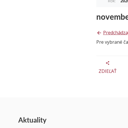
Rok:
202
novembe
Predchádza
Pre vybrané č
ZDIEĽAŤ
Aktuality