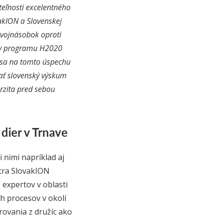
teľnosti excelentného
akION a Slovenskej
dvojnásobok oproti
ry programu H2020
í sa na tomto úspechu
ovať slovenský výskum
rzita pred sebou
dier v Trnave
nimi napríklad aj
ntra SlovakION
expertov v oblasti
h procesov v okolí
rovania z družíc ako