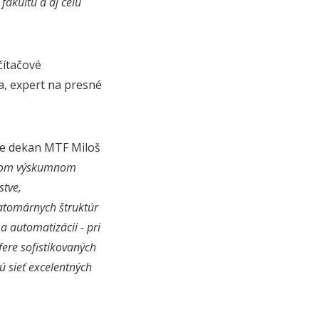
akultu a aj celú
čítačové
a, expert na presné
 je dekan MTF Miloš
skom výskumnom
stve,
atomárnych štruktúr
a automatizácii - pri
fere sofistikovaných
ú sieť excelentných