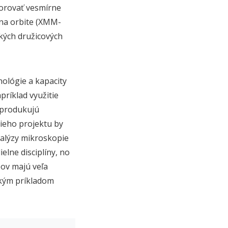
zorovať vesmírne
na orbite (XMM-
kých družicových
ológie a kapacity
príklad využitie
 produkujú
ieho projektu by
nalýzy mikroskopie
elne disciplíny, no
pov majú veľa
ckým príkladom