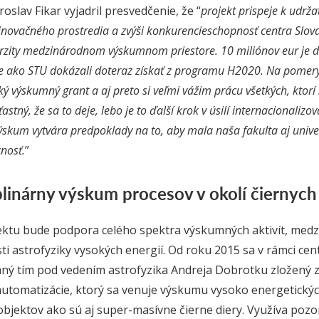
oslav Fikar vyjadril presvedčenie, že “
projekt prispeje k udrža
ovačného prostredia a zvýši konkurencieschopnosť centra Slov
erzity medzinárodnom výskumnom priestore. 10 miliónov eur je 
e ako STU dokázali doteraz získať z programu H2020. Na pome
ľký výskumný grant a aj preto si veľmi vážim prácu všetkých, ktor
astný, že sa to deje, lebo je to ďalší krok v úsilí internacionaliz
výskum vytvára predpoklady na to, aby mala naša fakulta aj unive
nosť.
”
plinárny výskum procesov v okolí čiernych 
ktu bude podpora celého spektra výskumných aktivít, medzi 
ti astrofyziky vysokých energií. Od roku 2015 sa v rámci ce
ý tím pod vedením astrofyzika Andreja Dobrotku zložený z 
automatizácie, ktorý sa venuje výskumu vysoko energetickýc
jektov ako sú aj super-masívne čierne diery. Využíva pozo