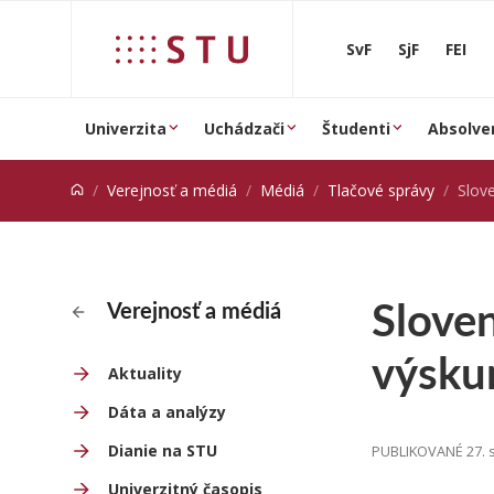
Prejsť na obsah
SvF
SjF
FEI
Univerzita
Uchádzači
Študenti
Absolve
Verejnosť a médiá
Médiá
Tlačové správy
Slovensk
Sloven
Verejnosť a médiá
výsku
Aktuality
Dáta a analýzy
Dianie na STU
PUBLIKOVANÉ 27. 
Univerzitný časopis