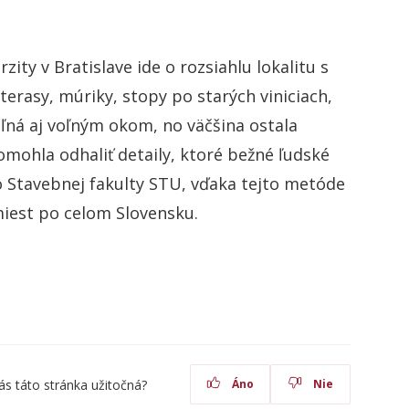
ity v Bratislave ide o rozsiahlu lokalitu s
terasy, múriky, stopy po starých viniciach,
eľná aj voľným okom, no väčšina ostala
ohla odhaliť detaily, ktoré bežné ľudské
o Stavebnej fakulty STU, vďaka tejto metóde
 miest po celom Slovensku.
ás táto stránka užitočná?
Áno
Nie