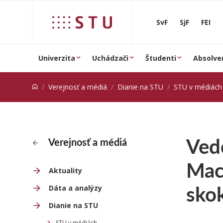
Prejsť na obsah
SvF
SjF
FEI
Univerzita
Uchádzači
Študenti
Absolve
Verejnosť a médiá
Dianie na STU
STU v médiách
Vedc
Verejnosť a médiá
Mac
Aktuality
skok
Dáta a analýzy
Dianie na STU
STU v médiách