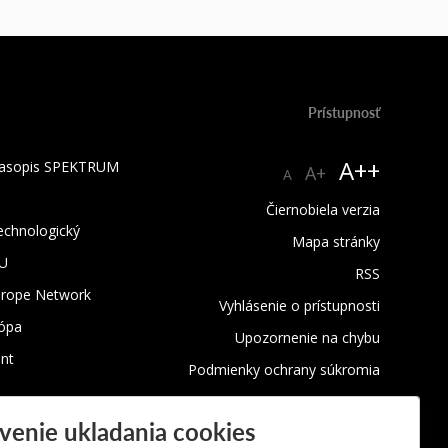
Prístupnosť
A++
 časopis SPEKTRUM
A+
A
Čiernobiela verzia
technologický
Mapa stránky
TU
RSS
urope Network
Vyhlásenie o prístupnosti
rópa
Upozornenie na chybu
nt
Podmienky ochrany súkromia
Využívanie cookies
venie ukladania cookies
Oznamovanie protispoločenskej