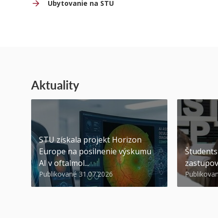
Ubytovanie na STU
Aktuality
STU získala projekt Horizon
Europe na posilnenie výskumu
Študents
AI v oftalmol...
zastupov
Publikované 31.07.2026
Publikova