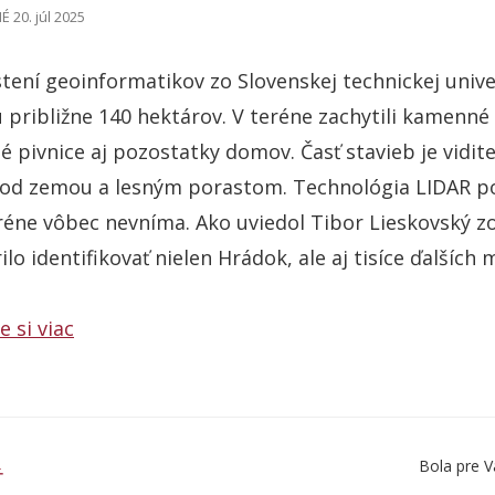
 20. júl 2025
stení geoinformatikov zo Slovenskej technickej univerz
 približne 140 hektárov. V teréne zachytili kamenné 
é pivnice aj pozostatky domov. Časť stavieb je vidit
od zemou a lesným porastom. Technológia LIDAR pom
réne vôbec nevníma. Ako uviedol Tibor Lieskovský z
ilo identifikovať nielen Hrádok, ale aj tisíce ďalších
e si viac
Bola pre V
Ť