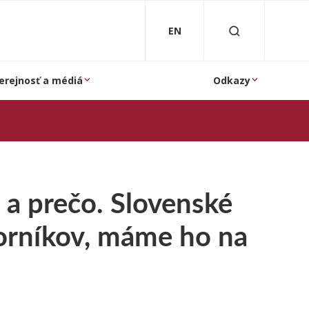
EN
erejnosť a médiá
Odkazy
l a prečo. Slovenské
orníkov, máme ho na