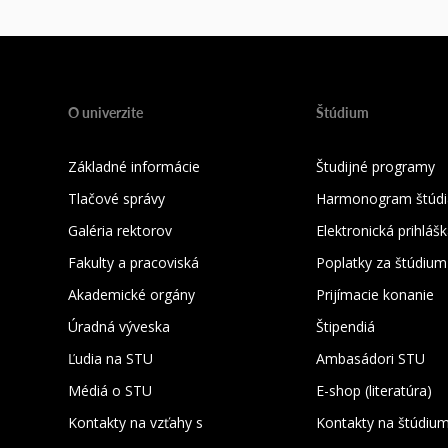
O univerzite
Štúdium
Základné informácie
Študijné programy
Tlačové správy
Harmonogram štúdi
Galéria rektorov
Elektronická prihláš
Fakulty a pracoviská
Poplatky za štúdium
Akademické orgány
Prijímacie konanie
Úradná výveska
Štipendiá
Ľudia na STU
Ambasádori STU
Médiá o STU
E-shop (literatúra)
Kontakty na vzťahy s
Kontakty na štúdiu