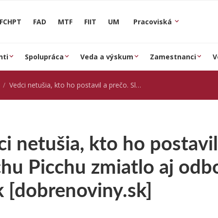
FCHPT
FAD
MTF
FIIT
UM
Pracoviská
nti
Spolupráca
Veda a výskum
Zamestnanci
V
Vedci netušia, kto ho postavil a prečo. Slovenské Machu Picchu zmiatlo aj odborníkov, máme ho na skok [dobrenoviny.sk]
i netušia, kto ho postavi
hu Picchu zmiatlo aj odb
 [dobrenoviny.sk]