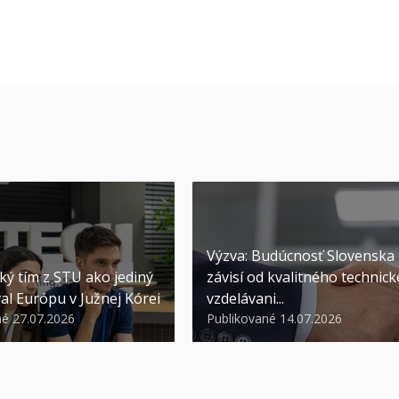
Výzva: Budúcnosť Slovenska
ký tím z STU ako jediný
závisí od kvalitného technic
al Európu v Južnej Kórei
vzdelávani...
né 27.07.2026
Publikované 14.07.2026