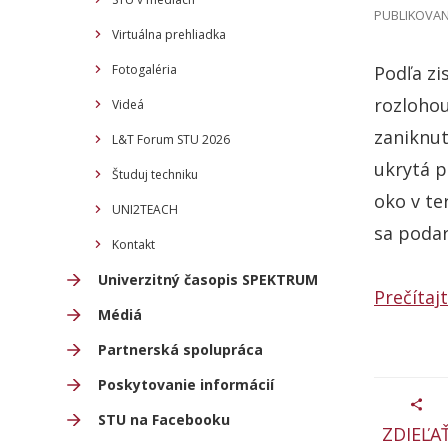
PUBLIKOVANÉ
Virtuálna prehliadka
Fotogaléria
Podľa zi
rozlohou
Videá
zaniknut
L&T Forum STU 2026
ukrytá p
Študuj techniku
oko v te
UNI2TEACH
sa podar
Kontakt
Univerzitný časopis SPEKTRUM
Prečítajt
Médiá
Partnerská spolupráca
Poskytovanie informácií
STU na Facebooku
ZDIEĽA