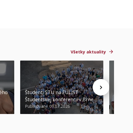
Všetky aktuality
STU ocen
kého
Študenti STU na EULiST
najúspeš
Študentskej konferencii v Brne
športov
Publikované 03.07.2026
Publikova