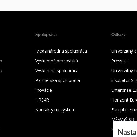
Spolupráca
Odkazy
Medzinárodná spolupráca
Univerzitný
a
Výskumné pracoviská
Press kit
ka
Výskumná spolupráca
Univerzitný 
Partnerská spolupráca
inkubátor S
Inovácie
Enterprise E
HRS4R
Horizont Eu
Kontakty na výskum
Europlaceme
MŠVVaŠ SR
m
SRK
Nasta