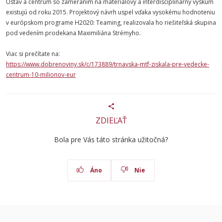
Ústav a centrum so zameraním na materiálový a interdisciplinárny výskum
existujú od roku 2015. Projektový návrh uspel vďaka vysokému hodnoteniu
v európskom programe H2020: Teaming, realizovala ho riešiteľská skupina
pod vedením prodekana Maximiliána Strémyho.
Viac si prečítate na:
https://www.dobrenoviny.sk/c/173889/trnavska-mtf-ziskala-pre-vedecke-
centrum-10-milionov-eur
ZDIEĽAŤ
Bola pre Vás táto stránka užitočná?
Áno
Nie