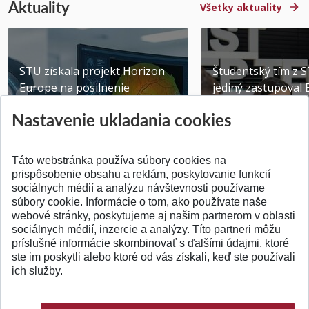
Aktuality
Všetky aktuality
STU získala projekt Horizon
Študentský tím z 
Europe na posilnenie
jediný zastupoval 
výskumu AI v oftalmol...
Južnej Kórei
Nastavenie ukladania cookies
Publikované 31.07.2026
Publikované 27.07.20
Táto webstránka používa súbory cookies na
prispôsobenie obsahu a reklám, poskytovanie funkcií
sociálnych médií a analýzu návštevnosti používame
súbory cookie. Informácie o tom, ako používate naše
webové stránky, poskytujeme aj našim partnerom v oblasti
SPÄŤ NA VRCH
sociálnych médií, inzercie a analýzy. Títo partneri môžu
príslušné informácie skombinovať s ďalšími údajmi, ktoré
ste im poskytli alebo ktoré od vás získali, keď ste používali
ich služby.