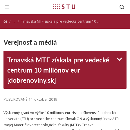
Prejsť na obsah
...
Trnavská MTF získala pre vedecké centrum 10 miliónov eur [dobrenoviny.sk]
Verejnosť a médiá
Trnavská MTF získala pre vedecké
centrum 10 miliónov eur
[dobrenoviny.sk]
PUBLIKOVANÉ 14. október 2019
Výskumný grant vo výške 10 miliónov eur získala Slovenská technická
univerzita (STU) pre vedecké centrum SlovakION a výskumný ústav ATRI
svojej Materiálovotechnologickej fakulty (MTF) v Trnave.