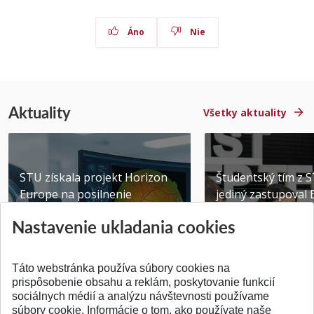
Áno
Nie
Aktuality
Všetky aktuality
STU získala projekt Horizon
Študentský tím z 
Europe na posilnenie
jediný zastupoval 
výskumu AI v oftalmol...
Južnej Kórei
Nastavenie ukladania cookies
Publikované 31.07.2026
Publikované 27.07.20
Táto webstránka používa súbory cookies na
prispôsobenie obsahu a reklám, poskytovanie funkcií
sociálnych médií a analýzu návštevnosti používame
súbory cookie. Informácie o tom, ako používate naše