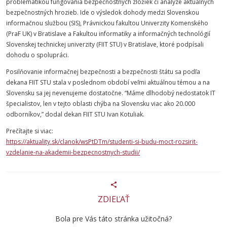
problematikou fungovania bezpečnostných zložiek či analýze aktuálnych
bezpečnostných hrozieb.
Ide o výsledok dohody medzi Slovenskou
informačnou službou (SIS), Právnickou
fakultou
Univerzity Komenského
(PraF UK) v Bratislave a
Fakultou
informatiky
a informačných technológií
Slovenskej
technickej
univerzity
(
FIIT
STU
) v Bratislave, ktoré podpísali
dohodu o spolupráci.
Posilňovanie informačnej bezpečnosti a bezpečnosti štátu sa podľa
dekana
FIIT
STU
stala v poslednom období veľmi aktuálnou témou a na
Slovensku sa jej nevenujeme dostatočne. “Máme dlhodobý nedostatok IT
špecialistov, len v tejto oblasti chýba na Slovensku viac ako 20.000
odborníkov,” dodal dekan
FIIT
STU
Ivan Kotuliak.
Prečítajte si viac:
https://aktuality.sk/clanok/wsPtDTm/studenti-si-budu-moct-rozsirit-
vzdelanie-na-akademii-bezpecnostnych-studii/
ZDIEĽAŤ
Bola pre Vás táto stránka užitočná?