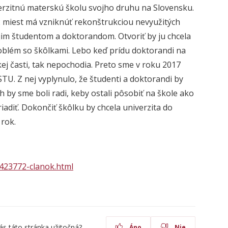
verzitnú materskú školu svojho druhu na Slovensku.
22 miest má vzniknúť rekonštrukciou nevyužitých
ojim študentom a doktorandom. Otvoriť by ju chcela
problém so škôlkami. Lebo keď prídu doktorandi na
kej časti, tak nepochodia. Preto sme v roku 2017
STU. Z nej vyplynulo, že študenti a doktorandi by
 by sme boli radi, keby ostali pôsobiť na škole ako
zriadiť. Dokončiť škôlku by chcela univerzita do
 rok.
/423772-clanok.html
ás táto stránka užitočná?
Áno
Nie