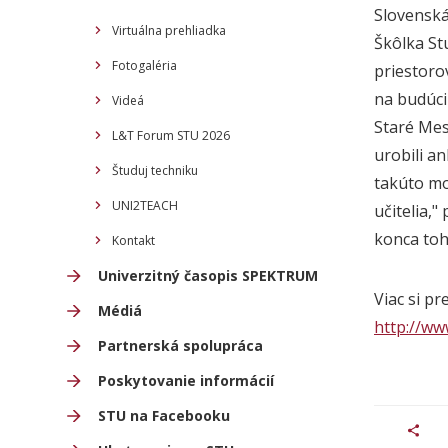
Slovenská
Virtuálna prehliadka
Škôlka St
Fotogaléria
priestoro
na budúci
Videá
Staré Mes
L&T Forum STU 2026
urobili a
Študuj techniku
takúto mo
UNI2TEACH
učitelia,"
konca toh
Kontakt
Univerzitný časopis SPEKTRUM
Viac si pr
Médiá
http://ww
Partnerská spolupráca
Poskytovanie informácií
STU na Facebooku