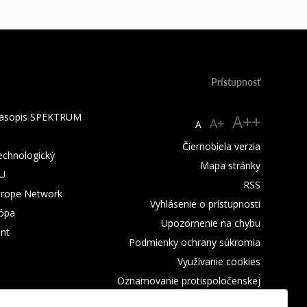
Prístupnosť
 časopis SPEKTRUM
A++
A+
A
Čiernobiela verzia
technologický
Mapa stránky
TU
RSS
urope Network
Vyhlásenie o prístupnosti
rópa
Upozornenie na chybu
nt
Podmienky ochrany súkromia
Využívanie cookies
Oznamovanie protispoločenskej
činnosti