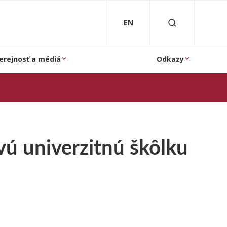
EN
erejnosť a médiá
Odkazy
vú univerzitnú škôlku