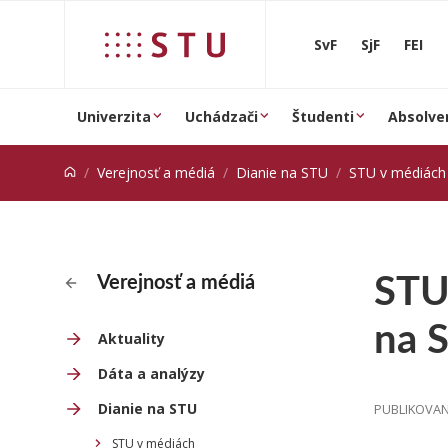
Prejsť na obsah
SvF
SjF
FEI
Univerzita
Uchádzači
Študenti
Absolve
Verejnosť a médiá
Dianie na STU
STU v médiách
STU 
Verejnosť a médiá
na S
Aktuality
Dáta a analýzy
Dianie na STU
PUBLIKOVANÉ
STU v médiách