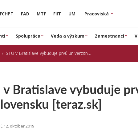
FCHPT
FAD
MTF
FIIT
UM
Pracoviská
nti
Spolupráca
Veda a výskum
Zamestnanci
V
STU v Bratislave vybuduje prvú univerzitnú škôlku na Slovensku [teraz.sk]
v Bratislave vybuduje pr
lovensku [teraz.sk]
 12. október 2019