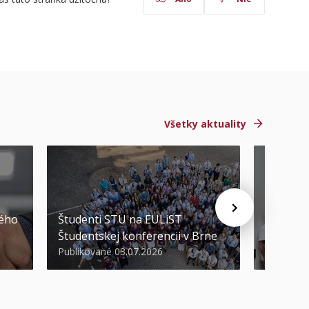
Všetky aktuality
STU ocen
kého
Študenti STU na EULiST
najúspeš
Študentskej konferencii v Brne
športov
Publikované 03.07.2026
Publikova