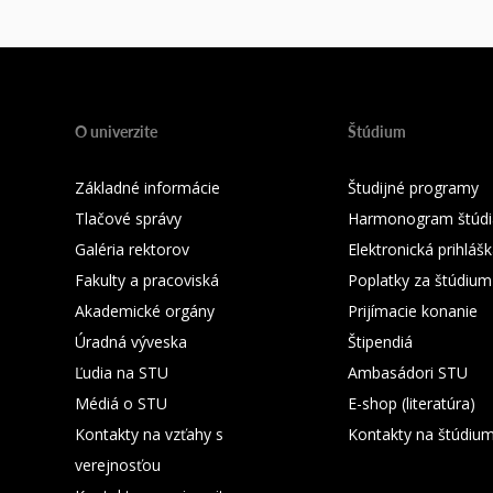
O univerzite
Štúdium
Základné informácie
Študijné programy
Tlačové správy
Harmonogram štúdi
Galéria rektorov
Elektronická prihláš
Fakulty a pracoviská
Poplatky za štúdium
Akademické orgány
Prijímacie konanie
Úradná výveska
Štipendiá
Ľudia na STU
Ambasádori STU
Médiá o STU
E-shop (literatúra)
Kontakty na vzťahy s
Kontakty na štúdiu
verejnosťou