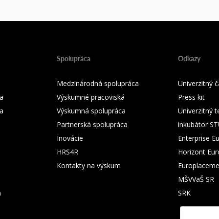
Spolupráca
Odkazy
Medzinárodná spolupráca
Univerzitný
a
Výskumné pracoviská
Press kit
ka
Výskumná spolupráca
Univerzitný 
Partnerská spolupráca
inkubátor S
Inovácie
Enterprise E
HRS4R
Horizont Eu
Kontakty na výskum
Europlaceme
MŠVVaŠ SR
m
SRK