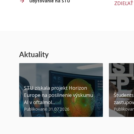
Ubytovanie na STU
ZDIEĽAŤ
Aktuality
STU získala projekt Horizon
Europe na posilnenie výskumu
Študents
AI v oftalmol...
zastupov
Publikované 31.07.2026
Publikova