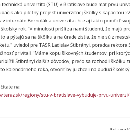
 technická univerzita (STU) v Bratislave bude mať prvú uni
ubáčik ako pilotný projekt univerzitnej škôlky s kapacitou 
v v internáte Bernolák a univerzita chce aj takto pomôcť sv
 školský rok. "V minulosti prišli za nami študenti, že majú 
to a pýtajú sa na škôlku a na úrade zistia, že nie sú z mests
nketu," uviedol pre TASR Ladislav Štibrányi, poradca rektora 
žnosť privítali. "Máme kopu šikovných študentov, pri ktorých
 priblížil Štibrányi ďalší z dôvodov, prečo sa rozhodli škôlku 
to kalendárneho roka, otvoriť by ju chceli na budúci školský
ečítate na:
w.teraz.sk/regiony/stu-v-bratislave-vybuduje-prvu-univerzi
Bola pre V