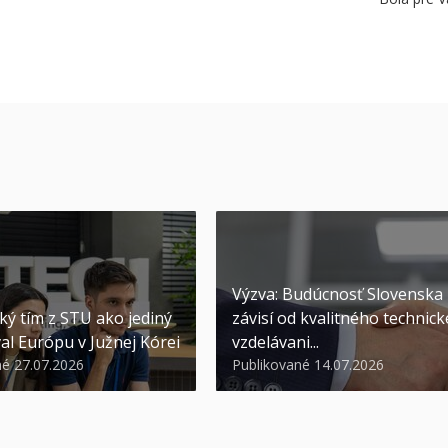
Výzva: Budúcnosť Slovenska
ký tím z STU ako jediný
závisí od kvalitného technic
al Európu v Južnej Kórei
vzdelávani...
né 27.07.2026
Publikované 14.07.2026