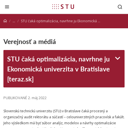
Prejsť na obsah
...
STU čaká optimalizácia, navrhne ju Ekonomická univerzita v Bratislave [teraz.sk]
Verejnosť a médiá
STU čaká optimalizácia, navrhne ju
Ekonomická univerzita v Bratislave
[teraz.sk]
PUBLIKOVANÉ 2. máj 2022
Slovenskú
technickú
univerzitu
(
STU
) v Bratislave čaká procesný a
organizačný audit rektorátu a súčastí – celouniverzitných pracovísk a fakúlt.
Jeho výsledkom má byť súbor analýz, modelov a návrhy optimalizácie