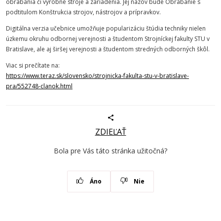
obrábania či výrobné stroje a zariadenia. Jej názov bude Obrábanie s
podtitulom Konštrukcia strojov, nástrojov a prípravkov.
Digitálna verzia učebnice umožňuje popularizáciu štúdia techniky nielen
úzkemu okruhu odbornej verejnosti a študentom
Strojníckej
fakulty
STU
v
Bratislave, ale aj širšej verejnosti a študentom stredných odborných škôl.
Viac si prečítate na:
https://www.teraz.sk/slovensko/strojnicka-fakulta-stu-v-bratislave-
pra/552748-clanok.html
ZDIEĽAŤ
Bola pre Vás táto stránka užitočná?
Áno
Nie