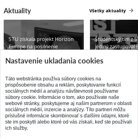
Aktuality
Všetky aktuality
STU získala projekt Horizon
Študentský tím z 
Europe na posilnenie
jediný zastupoval 
výskumu AI v oftalmol...
Južnej Kórei
Nastavenie ukladania cookies
Publikované 31.07.2026
Publikované 27.07.20
Táto webstránka používa súbory cookies na
prispôsobenie obsahu a reklám, poskytovanie funkcií
sociálnych médií a analýzu návštevnosti používame
súbory cookie. Informácie o tom, ako používate naše
webové stránky, poskytujeme aj našim partnerom v oblasti
SPÄŤ NA VRCH
sociálnych médií, inzercie a analýzy. Títo partneri môžu
príslušné informácie skombinovať s ďalšími údajmi, ktoré
ste im poskytli alebo ktoré od vás získali, keď ste používali
ich služby.