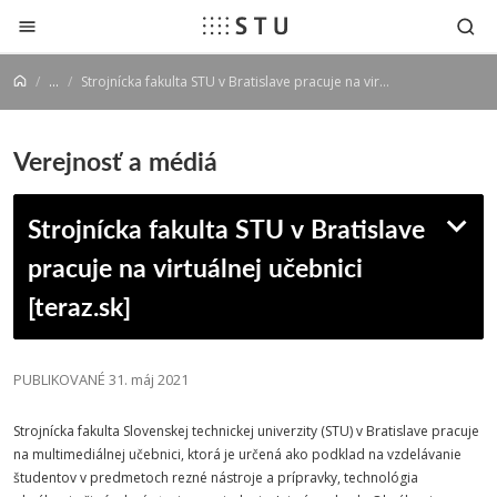
Prejsť na obsah
...
Strojnícka fakulta STU v Bratislave pracuje na virtuálnej učebnici [teraz.sk]
Verejnosť a médiá
Strojnícka fakulta STU v Bratislave
pracuje na virtuálnej učebnici
[teraz.sk]
PUBLIKOVANÉ 31. máj 2021
Strojnícka
fakulta
Slovenskej
technickej
univerzity
(
STU
) v Bratislave pracuje
na multimediálnej učebnici, ktorá je určená ako podklad na vzdelávanie
študentov v predmetoch rezné nástroje a prípravky, technológia