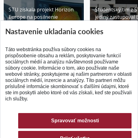
STU získala projekt Horizon
Študentský tím z 
Europe na posilnenie
jediný zastupoval 
výskumu AI v oftalmol...
Južnej Kórei
Nastavenie ukladania cookies
Publikované 31.07.2026
Publikované 27.07.20
Táto webstránka používa súbory cookies na
prispôsobenie obsahu a reklám, poskytovanie funkcií
sociálnych médií a analýzu návštevnosti používame
súbory cookie. Informácie o tom, ako používate naše
webové stránky, poskytujeme aj našim partnerom v oblasti
SPÄŤ NA VRCH
sociálnych médií, inzercie a analýzy. Títo partneri môžu
príslušné informácie skombinovať s ďalšími údajmi, ktoré
ste im poskytli alebo ktoré od vás získali, keď ste používali
ich služby.
Spravovať možnosti