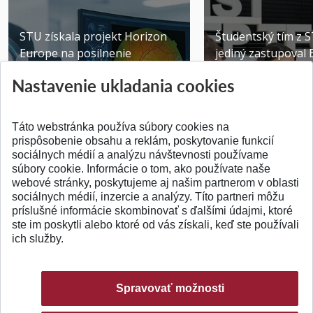
STU získala projekt Horizon
Študentský tím z 
Europe na posilnenie
jediný zastupoval 
výskumu AI v oftalmol...
Južnej Kórei
Nastavenie ukladania cookies
Publikované 31.07.2026
Publikované 27.07.20
Táto webstránka používa súbory cookies na
prispôsobenie obsahu a reklám, poskytovanie funkcií
sociálnych médií a analýzu návštevnosti používame
súbory cookie. Informácie o tom, ako používate naše
webové stránky, poskytujeme aj našim partnerom v oblasti
SPÄŤ NA VRCH
sociálnych médií, inzercie a analýzy. Títo partneri môžu
príslušné informácie skombinovať s ďalšími údajmi, ktoré
ste im poskytli alebo ktoré od vás získali, keď ste používali
ich služby.
Spravovať možnosti