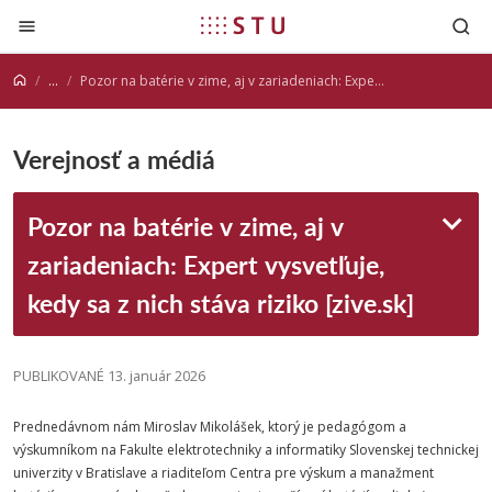
Prejsť na obsah
...
Pozor na batérie v zime, aj v zariadeniach: Expert vysvetľuje, kedy sa z nich stáva riziko [zive.sk]
Verejnosť a médiá
Pozor na batérie v zime, aj v
zariadeniach: Expert vysvetľuje,
kedy sa z nich stáva riziko [zive.sk]
PUBLIKOVANÉ 13. január 2026
Prednedávnom nám Miroslav Mikolášek, ktorý je pedagógom a
výskumníkom na Fakulte elektrotechniky a informatiky Slovenskej technickej
univerzity v Bratislave a riaditeľom Centra pre výskum a manažment