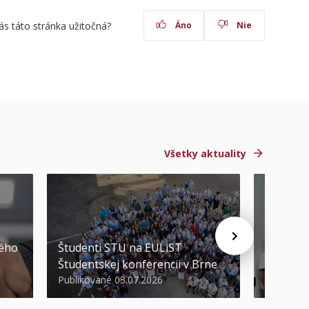
ás táto stránka užitočná?
Áno
Nie
Všetky aktuality
STU ocen
kého
Študenti STU na EULiST
najúspeš
Študentskej konferencii v Brne
športov
Publikované 03.07.2026
Publikova