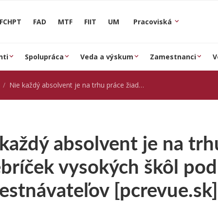
FCHPT
FAD
MTF
FIIT
UM
Pracoviská
nti
Spolupráca
Veda a výskum
Zamestnanci
V
Nie každý absolvent je na trhu práce žiadaný. Toto je rebríček vysokých škôl podľa záujmu zamestnávateľov [pcrevue.sk]
každý absolvent je na trh
ebríček vysokých škôl po
estnávateľov [pcrevue.sk]