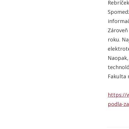
Rebríček
Spomedzi
informač
Zároveň 
roku. Na
elektrot
Naopak, 
technoló
Fakulta
https://
podla-z