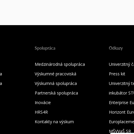
Spolupráca
Odkazy
Medzinárodná spolupráca
Univerzitný
a
Výskumné pracoviská
Press kit
ka
Výskumná spolupráca
Univerzitný 
Partnerská spolupráca
inkubátor S
Inovácie
Enterprise E
HRS4R
Horizont Eu
Kontakty na výskum
Europlaceme
MŠVVaŠ SR