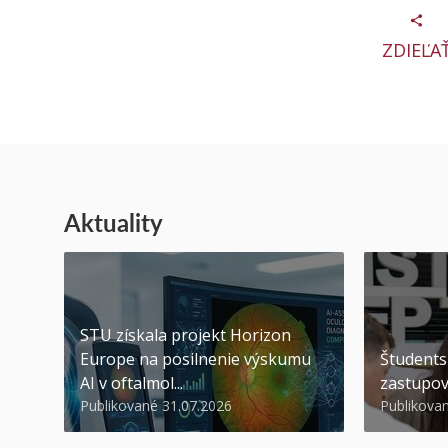
ZDIEĽA
Aktuality
STU získala projekt Horizon
Europe na posilnenie výskumu
Študents
AI v oftalmol...
zastupov
Publikované 31.07.2026
Publikova