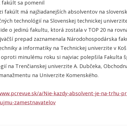
 fakúlt sa pomenil
 fakúlt má najžiadanejších absolventov na slovens
ných technológií na Slovenskej technickej univerzite
ide o jedinú fakultu, ktorá zostala v TOP 20 na ro
jväčší prepad zaznamenala Národohospodárska fakul
echniky a informatiky na Technickej univerzite v Koši
oproti minulému roku si najviac polepšila Fakulta š
gií na Trenčianskej univerzite A. Dubčeka, Obchodná
 manažmentu na Univerzite Komenského.
www.pcrevue.sk/a/Nie-kazdy-absolvent-je-na-trhu-pr
aujmu-zamestnavatelov