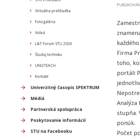
PUBLIKOVANÉ
Virtuálna prehliadka
Fotogaléria
Zamestná
znamenať
Videá
každého 
L&T Forum STU 2026
Firma Pr
Študuj techniku
toho, ko
UNI2TEACH
portáli 
Kontakt
jednotli
Univerzitný časopis SPEKTRUM
Nepotre
Médiá
Analýza 
Partnerská spolupráca
stupňa. 
Poskytovanie informácií
ponúk.
STU na Facebooku
Počet po