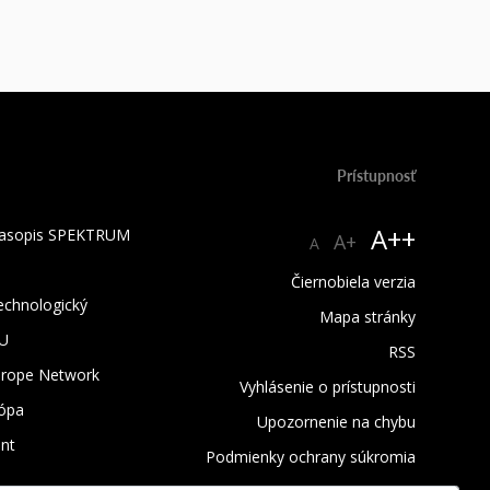
Prístupnosť
A++
 časopis SPEKTRUM
A+
A
Čiernobiela verzia
technologický
Mapa stránky
TU
RSS
urope Network
Vyhlásenie o prístupnosti
rópa
Upozornenie na chybu
nt
Podmienky ochrany súkromia