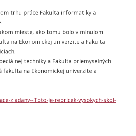
kom trhu práce Fakulta informatiky a
.
vnakom mieste, ako tomu bolo v minulom
ta na Ekonomickej univerzite a Fakulta
ciach.
peciálnej techniky a Fakulta priemyselných
 fakulta na Ekonomickej univerzite a
ace-ziadany--Toto-je-rebricek-vysokych-skol-