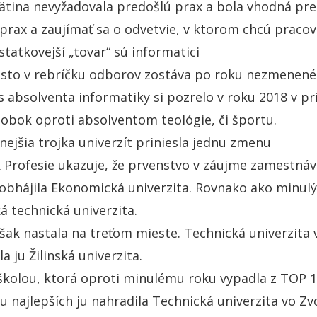
ätina nevyžadovala predošlú prax a bola vhodná pre 
 prax a zaujímať sa o odvetvie, v ktorom chcú pracov
tatkovejší „tovar“ sú informatici
sto v rebríčku odborov zostáva po roku nezmenené. 
s absolventa informatiky si pozrelo v roku 2018 v p
obok oproti absolventom teológie, či športu.
nejšia trojka univerzít priniesla jednu zmenu
 Profesie ukazuje, že prvenstvo v záujme zamestná
obhájila Ekonomická univerzita. Rovnako ako minulý
á technická univerzita.
ak nastala na treťom mieste. Technická univerzita v
a ju Žilinská univerzita.
školou, ktorá oproti minulému roku vypadla z TOP 10
u najlepších ju nahradila Technická univerzita vo Zv