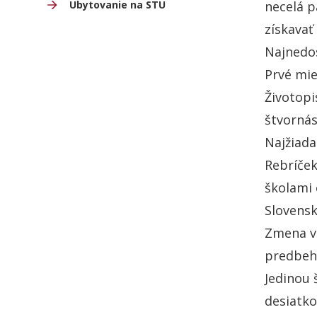
Ubytovanie na STU
necelá p
získavať
Najnedos
Prvé mie
Životopi
štvornás
Najžiada
Rebríček
školami 
Slovensk
Zmena vš
predbehl
Jedinou 
desiatko