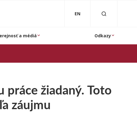
EN
erejnosť a médiá
Odkazy
u práce žiadaný. Toto
dľa záujmu