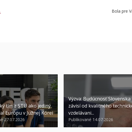
Bola pre V
Ť
Výzva: Budúcnosť Slovenska
ký tím z STU ako jediný
závisí od kvalitného technic
al Európu v Južnej Kórei
vzdelávani...
né 27.07.2026
Publikované 14.07.2026