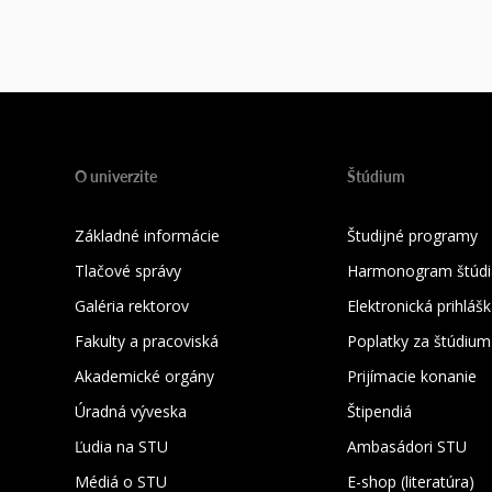
O univerzite
Štúdium
Základné informácie
Študijné programy
Tlačové správy
Harmonogram štúdi
Galéria rektorov
Elektronická prihláš
Fakulty a pracoviská
Poplatky za štúdium
Akademické orgány
Prijímacie konanie
Úradná výveska
Štipendiá
Ľudia na STU
Ambasádori STU
Médiá o STU
E-shop (literatúra)