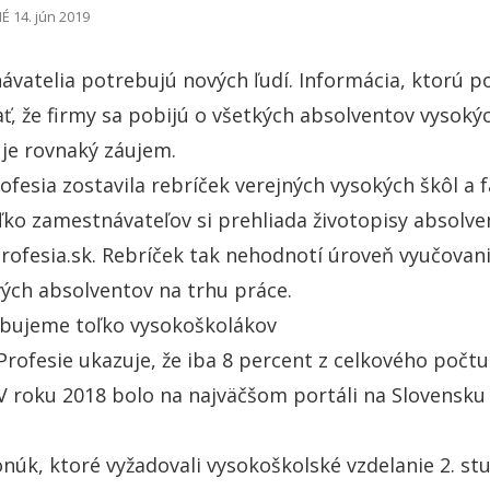
 14. jún 2019
vatelia potrebujú nových ľudí. Informácia, ktorú p
, že firmy sa pobijú o všetkých absolventov vysokých
je rovnaký záujem.
ofesia zostavila rebríček verejných vysokých škôl a f
ľko zamestnávateľov si prehliada životopisy absolv
Profesia.sk. Rebríček tak nehodnotí úroveň vyučovani
vých absolventov na trhu práce.
bujeme toľko vysokoškolákov
Profesie ukazuje, že iba 8 percent z celkového počt
V roku 2018 bolo na najväčšom portáli na Slovensku
núk, ktoré vyžadovali vysokoškolské vzdelanie 2. stu