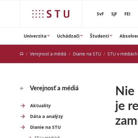
Prejsť na obsah
SvF
SjF
FEI
Univerzita
Uchádzači
Študenti
Absolve
Verejnosť a médiá
Dianie na STU
STU v médiách
Nie 
Verejnosť a médiá
je r
Aktuality
zam
Dáta a analýzy
Dianie na STU
STU v médiách