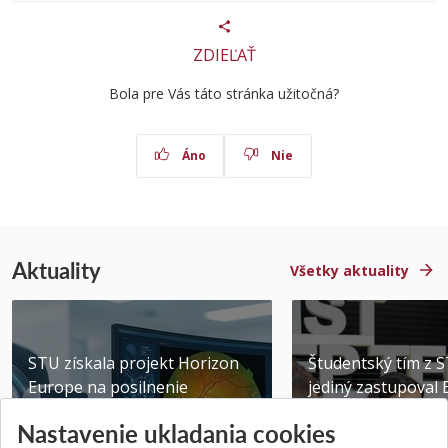
ZDIEĽAŤ
Bola pre Vás táto stránka užitočná?
Áno
Nie
Aktuality
Všetky aktuality
STU získala projekt Horizon
Študentský tím z 
Europe na posilnenie
jediný zastupoval 
výskumu AI v oftalmol...
Južnej Kórei
Nastavenie ukladania cookies
Publikované 31.07.2026
Publikované 27.07.20