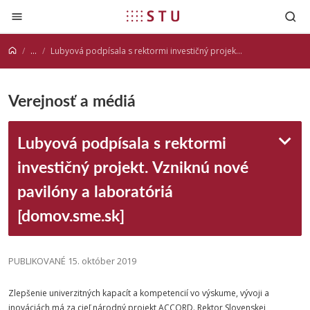
Prejsť na obsah
...
Lubyová podpísala s rektormi investičný projekt. Vzniknú nové pavilóny a laboratóriá [domov.sme.sk]
Verejnosť a médiá
Lubyová podpísala s rektormi
investičný projekt. Vzniknú nové
pavilóny a laboratóriá
[domov.sme.sk]
PUBLIKOVANÉ 15. október 2019
Zlepšenie univerzitných kapacít a kompetencií vo výskume, vývoji a
inováciách má za cieľ národný projekt ACCORD. Rektor
Slovenskej