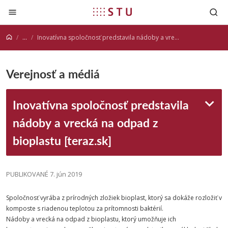
Prejsť na obsah
...
Inovatívna spoločnosť predstavila nádoby a vrecká na odpad z bioplastu [teraz.sk]
Verejnosť a médiá
Inovatívna spoločnosť predstavila
nádoby a vrecká na odpad z
bioplastu [teraz.sk]
PUBLIKOVANÉ 7. jún 2019
Spoločnosť vyrába z prírodných zložiek bioplast, ktorý sa dokáže rozložiť v
komposte s riadenou teplotou za prítomnosti baktérií.
Nádoby a vrecká na odpad z bioplastu, ktorý umožňuje ich