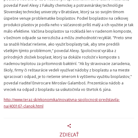
povedal Pavel Alexy z Fakulty chemickej a potravinárskej technológie
Slovenskej technickej univerzity v Bratislave, ktorý sa so svojím tímom
úspešne venuje problematike bioplastov. Podiel bioplastov na celkovej
produkcii plastov je podľa neho v súčasnosti príliš malý a ich využitie je tak
málo efektívne. Väčšina bioplastov sa rozkladá len v riadenom komposte,
v bežnom odpade sa nerozložia a môžu znehodnotiť recyklát. "Preto sme
sa snažili hľadať riešenie, ako využiť bioplasty tak, aby sme predišli
všetkým týmto problémom,“ povedal Alexy. Spoločnosť vyrába z
prírodných zložiek bioplast, ktorý sa dokáže rozložiť v komposte s
riadenou teplotou za prítomnosti baktérií. "Ak by stravovacie zariadenia,
školy, firmy či reštaurácie vedeli využívať nádoby z bioplastu a na mieste
spracovať i odpad, je to riešenie smerom k vyššiemu využitiu bioplastov,"
povedal riaditeľ Envirocare Miroslav Galamboš. Prezentácia nádob a
vreciek na odpad z bioplastu sa uskutočnila vo štvrtok 6. júna.
http://www.teraz.sk/ekonomika/inovativna-spolocnost-predstavila-
na/400167-clanok.html
ZDIEĽAŤ