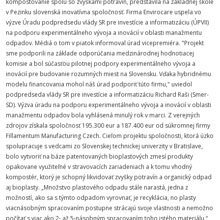
kompostovanie spolu so zvyškami potravín, predstavila na základnej škole
v Pezinku slovenská inovatívna spoločnosť. Firma Envirocare uspela vo
výzve Úradu podpredsedu vlády SR pre investície a informatizáciu (ÚPVII)
na podporu experimentálneho vývoja a inovácií v oblasti manažmentu
odpadov. Médiá o tom v piatok informoval úrad vicepremiéra. "Projekt
sme podporili na základe odporúčania medzinárodnej hodnotiacej
komisie a bol súčasťou pilotnej podpory experimentálneho vývoja a
inovácií pre budovanie rozumných miest na Slovensku. Vďaka hybridnému
modelu financovania mohol náš úrad podporiť túto firmu," uviedol
podpredseda vlády SR pre investície a informatizáciu Richard Raši (Smer-
SD). Výzva úradu na podporu experimentálneho vývoja a inovácií v oblasti
manažmentu odpadov bola vyhlásená minulý rok v marci. Z verejných
zdrojov získala spoločnosť 195.300 eur a 187.400 eur od súkromnej firmy
Fillamentum Manufacturing Czech. Cieľom projektu spoločnosti, ktorá úzko
spolupracuje s vedcami zo Slovenskej technickej univerzity v Bratislave,
bolo vytvoriť na báze patentovaných bioplastových zmesí produkty
opakovane využiteľné v stravovacích zariadeniach a k tomu vhodný
kompostér, ktorý je schopný likvidovať zvyšky potravín a organický odpad
aj bioplasty. „Množstvo plastového odpadu stále narastá, jedna z
možností, ako sa s týmto odpadom vyrovnať, je recyklácia, no plasty
viacnásobným spracovaním postupne strácajú svoje vlastnosti a nemožno
počítať s viac ako 2- až 5-násobným spracovaním toho istého materiálu,“