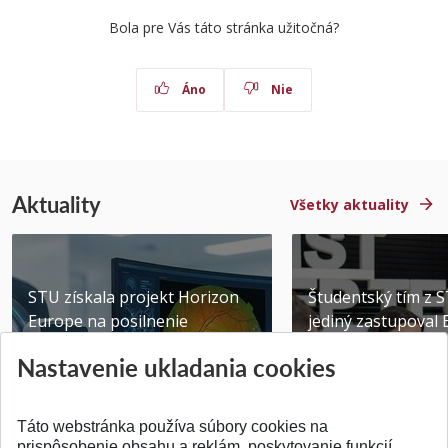
Bola pre Vás táto stránka užitočná?
Áno
Nie
Aktuality
Všetky aktuality
STU získala projekt Horizon
Študentský tím z 
Europe na posilnenie
jediný zastupoval 
výskumu AI v oftalmol...
Južnej Kórei
Nastavenie ukladania cookies
Publikované 31.07.2026
Publikované 27.07.20
Táto webstránka používa súbory cookies na
prispôsobenie obsahu a reklám, poskytovanie funkcií