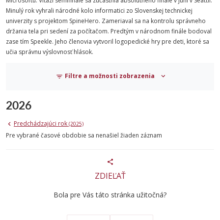
Microsoftu. Víťazi semifinále sa zúčastnia absolútneho finále v júni v Seattli.
Minulý rok vyhrali národné kolo informatici zo Slovenskej technickej
univerzity s projektom SpineHero. Zameriaval sa na kontrolu správneho
držania tela pri sedení za počítačom. Predtým v národnom finále bodoval
zase tím Speekle. Jeho členovia vytvoril logopedické hry pre deti, ktoré sa
učia správnu výslovnosť hlások.
Filtre a možnosti zobrazenia
2026
Predchádzajúci rok
(2025)
Pre vybrané časové obdobie sa nenašiel žiaden záznam
ZDIEĽAŤ
Bola pre Vás táto stránka užitočná?