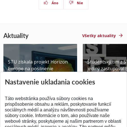
Áno
Nie
Aktuality
Všetky aktuality
STU získala projekt Horizon
Študentský tím z 
Europe na posilnenie
jediný zastupoval 
výskumu AI v oftalmol...
Južnej Kórei
Nastavenie ukladania cookies
Publikované 31.07.2026
Publikované 27.07.20
Táto webstránka používa súbory cookies na
prispôsobenie obsahu a reklám, poskytovanie funkcií
sociálnych médií a analýzu návštevnosti používame
súbory cookie. Informácie o tom, ako používate naše
webové stránky, poskytujeme aj našim partnerom v oblasti
SPÄŤ NA VRCH
sociálnych médií, inzercie a analýzy. Títo partneri môžu