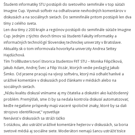
Študenti informatiky STU postúpili do svetového semifinále v top súťaži
Imagine Cup. Vyvinuli softvér na odhaľovanie nevhodných komentárov v
diskusiách a na sociálnych sieťach. Do seminifinále pritom postúpili len dva
tímy z celého sveta.
Len dva tímy z 200 krajín a regiónov postúpili do semifinále súťaže Imagine
Cup. Jedným z týchto dvoch tímov sú študenti Fakulty informatiky a
informačných technológií Slovenskej technickej univerzity v Bratislave.
Aktuality.sk o tom informovala hovorkyňa univerzity Andrea Settey
Hajdúchová.
Tím TrollBusters tvorí štvorica študentov FIIT STU – Monika Filipčíková,
Jakub Adam, Andrej Švec a Filip Vozár, ktorých vedie pedagóg Jakub
Šimko. Od jesene pracujú na vývoji softvéru, ktorý má odhaliť hanlivé a
urážlivé komentáre v diskusiách pod článkami v médiách alebo na
sociálnych sieťach.
„Nízku kvalitu diskusií vnímame aj my čitatelia a diskutéri ako každodenný
problém. Premýšľali, sme či by sa nedala kontrola diskusií automatizovať,
keďže negatívne príspevky majú viaceré spoločné znaky, ktoré by sa dali
strojovo identifikovať,“ vysvetľuje
Nenávisť v diskusiách sa stráži ťažko
S otázkou, ako ustrážiť urážlivé komentáre hejterov v diskusiách, sa boria
svetové médiá aj sociálne siete. Moderátori nemajú šancu ustrážiť tisíce