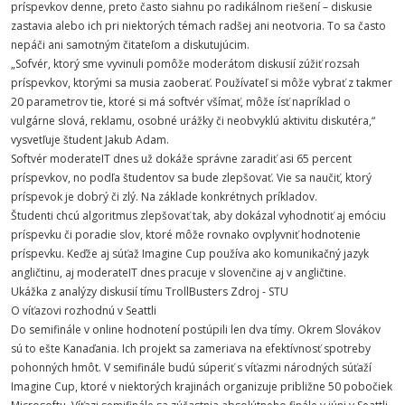
príspevkov denne, preto často siahnu po radikálnom riešení – diskusie
zastavia alebo ich pri niektorých témach radšej ani neotvoria. To sa často
nepáči ani samotným čitateľom a diskutujúcim.
„Sofvér, ktorý sme vyvinuli pomôže moderátom diskusií zúžiť rozsah
príspevkov, ktorými sa musia zaoberať. Používateľ si môže vybrať z takmer
20 parametrov tie, ktoré si má softvér všímať, môže ísť napríklad o
vulgárne slová, reklamu, osobné urážky či neobvyklú aktivitu diskutéra,“
vysvetľuje študent Jakub Adam.
Softvér moderateIT dnes už dokáže správne zaradiť asi 65 percent
príspevkov, no podľa študentov sa bude zlepšovať. Vie sa naučiť, ktorý
príspevok je dobrý či zlý. Na základe konkrétnych príkladov.
Študenti chcú algoritmus zlepšovať tak, aby dokázal vyhodnotiť aj emóciu
príspevku či poradie slov, ktoré môže rovnako ovplyvniť hodnotenie
príspevku. Keďže aj súťaž Imagine Cup používa ako komunikačný jazyk
angličtinu, aj moderateIT dnes pracuje v slovenčine aj v angličtine.
Ukážka z analýzy diskusií tímu TrollBusters Zdroj - STU
O víťazovi rozhodnú v Seattli
Do semifinále v online hodnotení postúpili len dva tímy. Okrem Slovákov
sú to ešte Kanaďania. Ich projekt sa zameriava na efektívnosť spotreby
pohonných hmôt. V semifinále budú súperiť s víťazmi národných súťaží
Imagine Cup, ktoré v niektorých krajinách organizuje približne 50 pobočiek