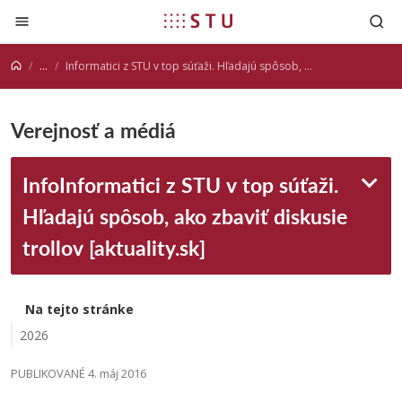
Prejsť na obsah
...
Informatici z STU v top súťaži. Hľadajú spôsob, ako zbaviť diskusie trollov [aktuality.sk]
Verejnosť a médiá
InfoInformatici z STU v top súťaži.
Hľadajú spôsob, ako zbaviť diskusie
trollov [aktuality.sk]
Na tejto stránke
2026
PUBLIKOVANÉ 4. máj 2016