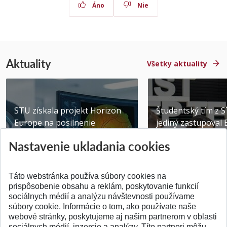
Áno
Nie
Aktuality
Všetky aktuality
STU získala projekt Horizon
Študentský tím z 
Europe na posilnenie
jediný zastupoval 
výskumu AI v oftalmol...
Južnej Kórei
Nastavenie ukladania cookies
Publikované 31.07.2026
Publikované 27.07.20
Táto webstránka používa súbory cookies na
prispôsobenie obsahu a reklám, poskytovanie funkcií
sociálnych médií a analýzu návštevnosti používame
súbory cookie. Informácie o tom, ako používate naše
webové stránky, poskytujeme aj našim partnerom v oblasti
SPÄŤ NA VRCH
sociálnych médií, inzercie a analýzy. Títo partneri môžu