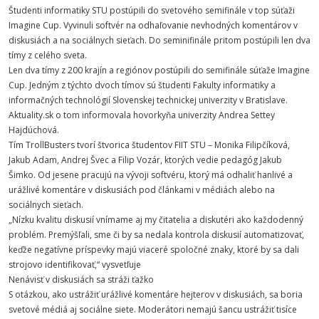
Študenti informatiky STU postúpili do svetového semifinále v top súťaži
Imagine Cup. Vyvinuli softvér na odhaľovanie nevhodných komentárov v
diskusiách a na sociálnych sieťach. Do seminifinále pritom postúpili len dva
tímy z celého sveta.
Len dva tímy z 200 krajín a regiónov postúpili do semifinále súťaže Imagine
Cup. Jedným z týchto dvoch tímov sú študenti Fakulty informatiky a
informačných technológií Slovenskej technickej univerzity v Bratislave.
Aktuality.sk o tom informovala hovorkyňa univerzity Andrea Settey
Hajdúchová.
Tím TrollBusters tvorí štvorica študentov FIIT STU – Monika Filipčíková,
Jakub Adam, Andrej Švec a Filip Vozár, ktorých vedie pedagóg Jakub
Šimko. Od jesene pracujú na vývoji softvéru, ktorý má odhaliť hanlivé a
urážlivé komentáre v diskusiách pod článkami v médiách alebo na
sociálnych sieťach.
„Nízku kvalitu diskusií vnímame aj my čitatelia a diskutéri ako každodenný
problém. Premýšľali, sme či by sa nedala kontrola diskusií automatizovať,
keďže negatívne príspevky majú viaceré spoločné znaky, ktoré by sa dali
strojovo identifikovať,“ vysvetľuje
Nenávisť v diskusiách sa stráži ťažko
S otázkou, ako ustrážiť urážlivé komentáre hejterov v diskusiách, sa boria
svetové médiá aj sociálne siete. Moderátori nemajú šancu ustrážiť tisíce