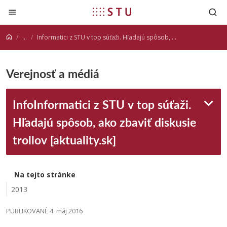
Prejsť na obsah
...
Informatici z STU v top súťaži. Hľadajú spôsob, ako zbaviť diskusie trollov [aktuality.sk]
Verejnosť a médiá
InfoInformatici z STU v top súťaži.
Hľadajú spôsob, ako zbaviť diskusie
trollov [aktuality.sk]
Na tejto stránke
2013
PUBLIKOVANÉ 4. máj 2016