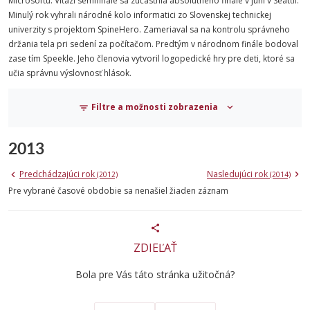
Microsoftu. Víťazi semifinále sa zúčastnia absolútneho finále v júni v Seattli.
Minulý rok vyhrali národné kolo informatici zo Slovenskej technickej
univerzity s projektom SpineHero. Zameriaval sa na kontrolu správneho
držania tela pri sedení za počítačom. Predtým v národnom finále bodoval
zase tím Speekle. Jeho členovia vytvoril logopedické hry pre deti, ktoré sa
učia správnu výslovnosť hlások.
Filtre a možnosti zobrazenia
2013
Predchádzajúci rok
Nasledujúci rok
(2012)
(2014)
Pre vybrané časové obdobie sa nenašiel žiaden záznam
ZDIEĽAŤ
Bola pre Vás táto stránka užitočná?