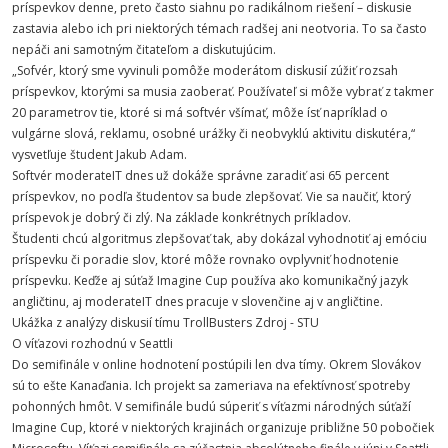
príspevkov denne, preto často siahnu po radikálnom riešení – diskusie
zastavia alebo ich pri niektorých témach radšej ani neotvoria. To sa často
nepáči ani samotným čitateľom a diskutujúcim.
„Sofvér, ktorý sme vyvinuli pomôže moderátom diskusií zúžiť rozsah
príspevkov, ktorými sa musia zaoberať. Používateľ si môže vybrať z takmer
20 parametrov tie, ktoré si má softvér všímať, môže ísť napríklad o
vulgárne slová, reklamu, osobné urážky či neobvyklú aktivitu diskutéra,“
vysvetľuje študent Jakub Adam.
Softvér moderateIT dnes už dokáže správne zaradiť asi 65 percent
príspevkov, no podľa študentov sa bude zlepšovať. Vie sa naučiť, ktorý
príspevok je dobrý či zlý. Na základe konkrétnych príkladov.
Študenti chcú algoritmus zlepšovať tak, aby dokázal vyhodnotiť aj emóciu
príspevku či poradie slov, ktoré môže rovnako ovplyvniť hodnotenie
príspevku. Keďže aj súťaž Imagine Cup používa ako komunikačný jazyk
angličtinu, aj moderateIT dnes pracuje v slovenčine aj v angličtine.
Ukážka z analýzy diskusií tímu TrollBusters Zdroj - STU
O víťazovi rozhodnú v Seattli
Do semifinále v online hodnotení postúpili len dva tímy. Okrem Slovákov
sú to ešte Kanaďania. Ich projekt sa zameriava na efektívnosť spotreby
pohonných hmôt. V semifinále budú súperiť s víťazmi národných súťaží
Imagine Cup, ktoré v niektorých krajinách organizuje približne 50 pobočiek