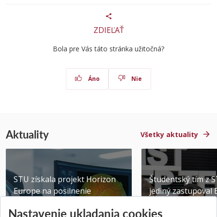
ZDIEĽAŤ
Bola pre Vás táto stránka užitočná?
Áno
Nie
Aktuality
Všetky aktuality
STU získala projekt Horizon
Študentský tím z 
Europe na posilnenie
jediný zastupoval 
výskumu AI v oftalmol...
Južnej Kórei
Nastavenie ukladania cookies
Publikované 31.07.2026
Publikované 27.07.20