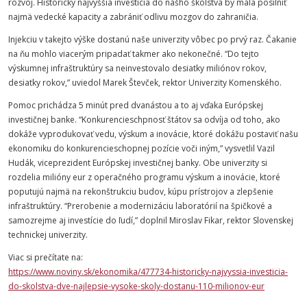
rozvoj. Historicky najvyššia investícia do nášho školstva by mala posilniť
najmä vedecké kapacity a zabrániť odlivu mozgov do zahraničia.
Injekciu v takejto výške dostanú naše univerzity vôbec po prvý raz. Čakanie
na ňu mohlo viacerým pripadať takmer ako nekonečné. “Do tejto
výskumnej infraštruktúry sa neinvestovalo desiatky miliónov rokov,
desiatky rokov,” uviedol Marek Števček, rektor Univerzity Komenského.
Pomoc prichádza 5 minút pred dvanástou a to aj vďaka Európskej
investičnej banke. “Konkurencieschpnosť štátov sa odvíja od toho, ako
dokáže vyprodukovať vedu, výskum a inovácie, ktoré dokážu postaviť našu
ekonomiku do konkurencieschopnej pozície voči iným,” vysvetlil Vazil
Hudák, viceprezident Európskej investičnej banky. Obe univerzity si
rozdelia milióny eur z operačného programu výskum a inovácie, ktoré
poputujú najmä na rekonštrukciu budov, kúpu prístrojov a zlepšenie
infraštruktúry. “Prerobenie a modernizáciu laboratórií na špičkové a
samozrejme aj investície do ľudí,” doplnil Miroslav
Fikar
, rektor
Slovenskej
technickej
univerzity
.
Viac si prečítate na:
https://www.noviny.sk/ekonomika/477734-historicky-najvyssia-investicia-
do-skolstva-dve-najlepsie-vysoke-skoly-dostanu-110-milionov-eur