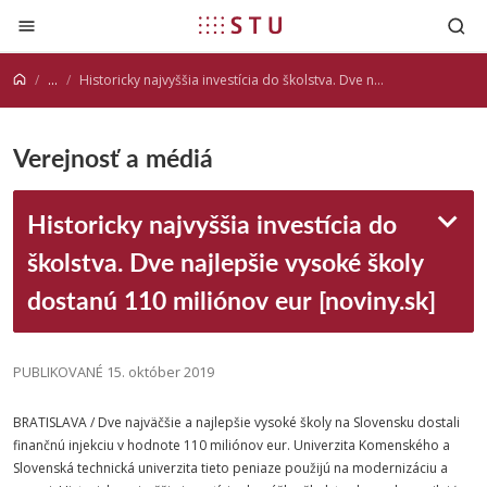
Prejsť na obsah
...
Historicky najvyššia investícia do školstva. Dve najlepšie vysoké školy dostanú 110 miliónov eur [noviny.sk]
Verejnosť a médiá
Historicky najvyššia investícia do
školstva. Dve najlepšie vysoké školy
dostanú 110 miliónov eur [noviny.sk]
PUBLIKOVANÉ 15. október 2019
BRATISLAVA / Dve najväčšie a najlepšie vysoké školy na Slovensku dostali
finančnú injekciu v hodnote 110 miliónov eur. Univerzita Komenského a
Slovenská
technická
univerzita
tieto peniaze použijú na modernizáciu a