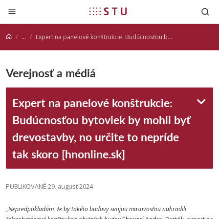
Prejsť na obsah
...
Expert na panelové konštrukcie: Budúcnosťou bytoviek by mohli byť drevostavby, no určite to nepríde tak skoro [hnonline.sk]
Verejnosť a médiá
Expert na panelové konštrukcie:
Budúcnosťou bytoviek by mohli byť
drevostavby, no určite to nepríde
tak skoro [hnonline.sk]
PUBLIKOVANÉ 29. august 2024
„Nepredpokladám, že by takéto budovy svojou masovosťou nahradili