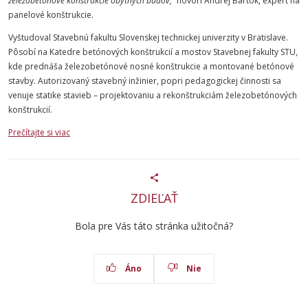
železobetónové konštrukcie obytných budov,“
hovorí Andrej Bartók, expert na
panelové konštrukcie.
Vyštudoval Stavebnú fakultu Slovenskej technickej univerzity v Bratislave.
Pôsobí na Katedre betónových konštrukcií a mostov Stavebnej fakulty STU,
kde prednáša železobetónové nosné konštrukcie a montované betónové
stavby. Autorizovaný stavebný inžinier, popri pedagogickej činnosti sa
venuje statike stavieb – projektovaniu a rekonštrukciám železobetónových
konštrukcií.
Prečítajte si viac
ZDIEĽAŤ
Bola pre Vás táto stránka užitočná?
Áno
Nie