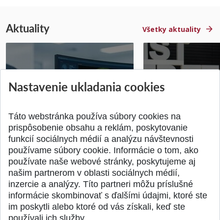
Aktuality
Všetky aktuality
STU získala projekt Horizon
Študentský tím z 
Nastavenie ukladania cookies
Europe na posilnenie
jediný zastupoval 
výskumu AI v oftalmol...
Južnej Kórei
Publikované 31.07.2026
Publikované 27.07.20
Táto webstránka používa súbory cookies na
prispôsobenie obsahu a reklám, poskytovanie
funkcií sociálnych médií a analýzu návštevnosti
používame súbory cookie. Informácie o tom, ako
používate naše webové stránky, poskytujeme aj
našim partnerom v oblasti sociálnych médií,
SPÄŤ NA VRCH
inzercie a analýzy. Títo partneri môžu príslušné
informácie skombinovať s ďalšími údajmi, ktoré ste
im poskytli alebo ktoré od vás získali, keď ste
používali ich služby.