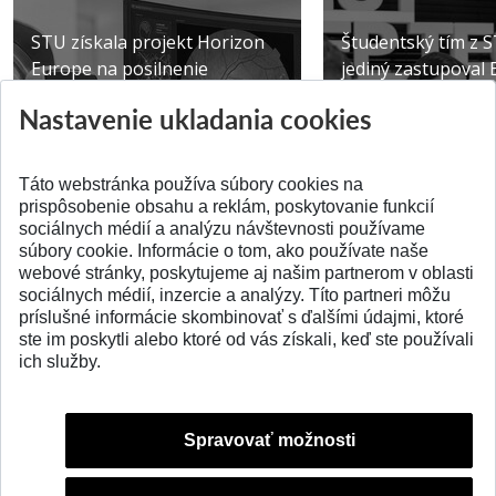
STU získala projekt Horizon
Študentský tím z 
Europe na posilnenie
jediný zastupoval 
výskumu AI v oftalmol...
Južnej Kórei
Nastavenie ukladania cookies
Publikované 31.07.2026
Publikované 27.07.20
Táto webstránka používa súbory cookies na
prispôsobenie obsahu a reklám, poskytovanie funkcií
sociálnych médií a analýzu návštevnosti používame
súbory cookie. Informácie o tom, ako používate naše
webové stránky, poskytujeme aj našim partnerom v oblasti
SPÄŤ NA VRCH
sociálnych médií, inzercie a analýzy. Títo partneri môžu
príslušné informácie skombinovať s ďalšími údajmi, ktoré
ste im poskytli alebo ktoré od vás získali, keď ste používali
ich služby.
Spravovať možnosti