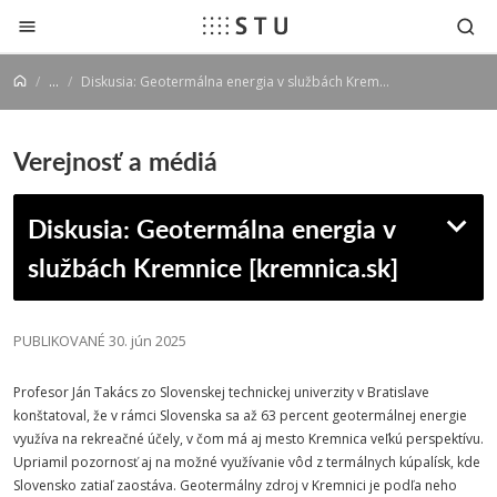
Prejsť na obsah
...
Diskusia: Geotermálna energia v službách Kremnice [kremnica.sk]
Verejnosť a médiá
Diskusia: Geotermálna energia v
službách Kremnice [kremnica.sk]
PUBLIKOVANÉ 30. jún 2025
Profesor Ján Takács zo Slovenskej technickej univerzity v Bratislave
konštatoval, že v rámci Slovenska sa až 63 percent geotermálnej energie
využíva na rekreačné účely, v čom má aj mesto Kremnica veľkú perspektívu.
Upriamil pozornosť aj na možné využívanie vôd z termálnych kúpalísk, kde
Slovensko zatiaľ zaostáva. Geotermálny zdroj v Kremnici je podľa neho