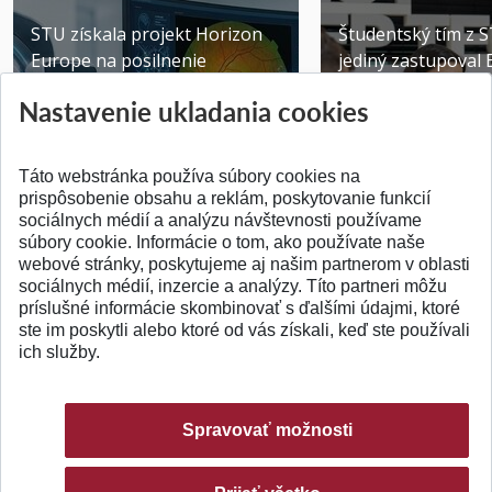
STU získala projekt Horizon
Študentský tím z 
Europe na posilnenie
jediný zastupoval 
výskumu AI v oftalmol...
Južnej Kórei
Nastavenie ukladania cookies
Publikované 31.07.2026
Publikované 27.07.20
Táto webstránka používa súbory cookies na
prispôsobenie obsahu a reklám, poskytovanie funkcií
sociálnych médií a analýzu návštevnosti používame
súbory cookie. Informácie o tom, ako používate naše
webové stránky, poskytujeme aj našim partnerom v oblasti
SPÄŤ NA VRCH
sociálnych médií, inzercie a analýzy. Títo partneri môžu
príslušné informácie skombinovať s ďalšími údajmi, ktoré
ste im poskytli alebo ktoré od vás získali, keď ste používali
ich služby.
Spravovať možnosti