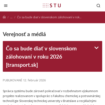
Prejsť na obsah
...
Čo sa bude diať v slovenskom zálohovaní v roku 2026 [transport.sk]
Verejnosť a médiá
Čo sa bude diať v slovenskom
zálohovaní v roku 2026
[transport.sk]
PUBLIKOVANÉ 12. február 2026
Správca systému bude zároveň pokračovať v rozbehnutom výskumnom
projekte realizovanom v spolupráci s Fakultou chemickej a potravinárskej
technológie Slovenskej technickej univerzity v Bratislave a recyklačnými