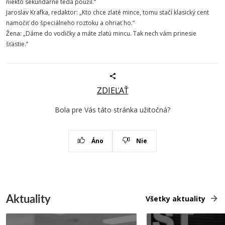
niekto sekundárne teda použil.“
Jaroslav Krafka, redaktor: „Kto chce zlaté mince, tomu stačí klasický cent
namočiť do špeciálneho roztoku a ohriať ho.“
Žena: „Dáme do vodičky a máte zlatú mincu. Tak nech vám prinesie
šťastie.“
ZDIEĽAŤ
Bola pre Vás táto stránka užitočná?
Áno
Nie
Aktuality
Všetky aktuality