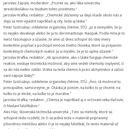
Jaroslav Zápala, moderátor: „Pozrite sa, ako láka univerzita
stredoškolákov na štúdium tohto predmetu.“
Jaroslav Krafka, redaktor: „Chemické zlúčeniny sa dejú všade okolo nás a
dajú sa nimi vyjadriť napríklad aj city, teda aj láska.“
Peter Szolcsányi, oddelenie organickej chémie, STÚ: „Ja si nemyslím, že ju
to nejako devalvuje alebo že ju to deromantizuje. Naopak. Podľa mňa je to
niečo fascinujúce a úžasné, že sme už dnes schopní do istej miery
konkrétne popísať a pochopiť emócie živého človeka, ktoré sú prejavom
konkrétnych chemických reakcií. Ja si myslím, že je to úplne úžasné.“
Jaroslav Krafka, redaktor: „Ak spoznáme, ako v láske fungujú chemické
reakcie, existuje teoretická možnosť, aby sme vedeli chemicky ovplyvniť, či
sa do nás niekto zaľúbi. Vrátia sa teda chemici k práci alchymistov a začnú
variť nápoje lásky?“
Peter Szolcsányi, oddelenie organickej chémie, STÚ: „Áno, tá možnosť tu
principiálne, samozrejme, je. Otázka je potom, na koľko to je chcené, na
koľko to je etické, na koľko to je morálne.“
Jaroslav Krafka, redaktor: „Chémia je napríklad aj o určovaní veku tlačovín,
či hľadaní falzifikátov.“
Alex Ház, Slovenská technická univerzita: „Toto sú metódy, ktoré sú
schopné teda rozdeliť, že či sa jedná teda o materiál pripravený
pôvodnou metódou alebo či je to nejaký falzifikát, že tento materiál už