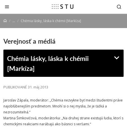
Prejsť na obsah
...
Chémia lásky, láska k chémii [Markíza]
Verejnosť a médiá
Chémia lásky, láska k chémii
[Markíza]
PUBLIKOVANÉ 31. máj 2013
Jaroslav Zápala, moderátor: „Chémia nezvykne byť medzi študentmi práve
najobľúbenejším predmetom. Mnohí si o nej myslia, že je ťažká a
nezrozumiteľná.“
Martina Šimkovičová, moderátorka: „Na druhej strane existujú ľudia, ktorí s
chemickými reakciami narábajú ako básnici s veršami.“