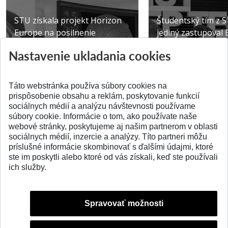
STU získala projekt Horizon
Študentský tím z 
Europe na posilnenie
jediný zastupoval 
výskumu AI v oftalmol...
Južnej Kórei
Nastavenie ukladania cookies
Publikované 31.07.2026
Publikované 27.07.20
Táto webstránka používa súbory cookies na
prispôsobenie obsahu a reklám, poskytovanie funkcií
sociálnych médií a analýzu návštevnosti používame
súbory cookie. Informácie o tom, ako používate naše
webové stránky, poskytujeme aj našim partnerom v oblasti
SPÄŤ NA VRCH
sociálnych médií, inzercie a analýzy. Títo partneri môžu
príslušné informácie skombinovať s ďalšími údajmi, ktoré
ste im poskytli alebo ktoré od vás získali, keď ste používali
ich služby.
Spravovať možnosti