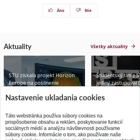
Áno
Nie
Aktuality
Všetky aktuality
STU získala projekt Horizon
Študentský tím z 
Europe na posilnenie
jediný zastupoval 
výskumu AI v oftalmol...
Južnej Kórei
Nastavenie ukladania cookies
Publikované 31.07.2026
Publikované 27.07.20
Táto webstránka používa súbory cookies na
prispôsobenie obsahu a reklám, poskytovanie funkcií
sociálnych médií a analýzu návštevnosti používame
súbory cookie. Informácie o tom, ako používate naše