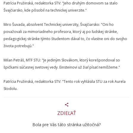
Patrícia Pružinská, redaktorka STV: "Jeho druhým domovom sa stalo
Švajčiarsko, kde pôsobil na technickej univerzite."
Miro Šuvada, absolvent Technickej univerzity, Švajčiarsko: "Oni ho
považovali za mimoriadneho profesora, ktorý aj po ľudskej stránke,
pedagogickej stránke týmto študentom dával to, čo vlastne oni do svojho
života potrebujú."
Milan Petráš, MTF STU: "Je jediným Slovákom, ktorý korešpondoval so
špičkami súčasnej svetovej vedy. Einsteinovi už žiaľ písať nemôžeme."
Patrícia Pružinská, redaktorka STV: "Tento rok vyhlásila STU za rok Aurela
Stodolu.
ZDIEĽAŤ
Bola pre Vás táto stránka užitočná?