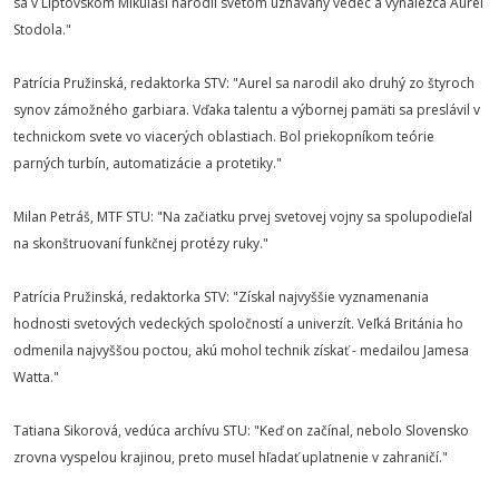
sa v Liptovskom Mikuláši narodil svetom uznávaný vedec a vynálezca Aurel
Stodola."
Patrícia Pružinská, redaktorka STV: "Aurel sa narodil ako druhý zo štyroch
synov zámožného garbiara. Vďaka talentu a výbornej pamäti sa preslávil v
technickom svete vo viacerých oblastiach. Bol priekopníkom teórie
parných turbín, automatizácie a protetiky."
Milan Petráš, MTF STU: "Na začiatku prvej svetovej vojny sa spolupodieľal
na skonštruovaní funkčnej protézy ruky."
Patrícia Pružinská, redaktorka STV: "Získal najvyššie vyznamenania
hodnosti svetových vedeckých spoločností a univerzít. Veľká Británia ho
odmenila najvyššou poctou, akú mohol technik získať - medailou Jamesa
Watta."
Tatiana Sikorová, vedúca archívu STU: "Keď on začínal, nebolo Slovensko
zrovna vyspelou krajinou, preto musel hľadať uplatnenie v zahraničí."