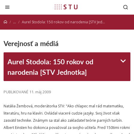
Prejsť na obsah
...
Aurel Stodola: 150 rokov od narodenia [STV Jednotka]
Verejnosť a médiá
Aurel Stodola: 150 rokov od
narodenia [STV Jednotka]
PUBLIKOVANÉ 11. máj 2009
Natália Žembová, moderátorka STV: "Ako chlapec mal rád matematiku,
literatúru, hru na klavíri. Ovládal viaceré cudzie jazyky. Svoj život však
zasvätil technike. Známym sa stal ako zakladateľ teórie parných turbín.
Albert Einsten ho dokonca považoval za svojho učiteľa. Pred 150timi rokmi